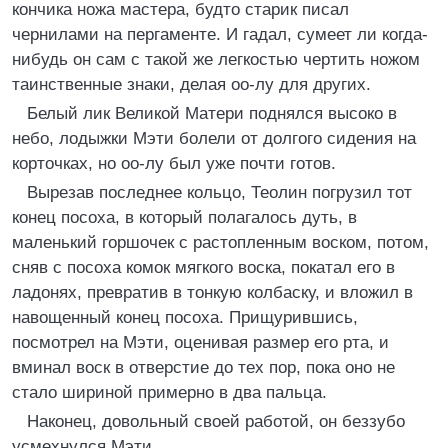
кончика ножа мастера, будто старик писал
чернилами на пергаменте. И гадал, сумеет ли когда-
нибудь он сам с такой же легкостью чертить ножом
таинственные знаки, делая оо-лу для других.
Белый лик Великой Матери поднялся высоко в
небо, лодыжки Мэти болели от долгого сидения на
корточках, но оо-лу был уже почти готов.
Вырезав последнее кольцо, Теолин погрузил тот
конец посоха, в который полагалось дуть, в
маленький горшочек с растопленным воском, потом,
сняв с посоха комок мягкого воска, покатал его в
ладонях, превратив в тонкую колбаску, и вложил в
навощенный конец посоха. Прищурившись,
посмотрел на Мэти, оценивая размер его рта, и
вминал воск в отверстие до тех пор, пока оно не
стало шириной примерно в два пальца.
Наконец, довольный своей работой, он беззубо
усмехнулся Мэти.