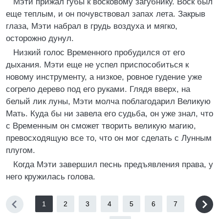
Мэти прижал губы к восковому загубнику. Воск был
еще теплым, и он почувствовал запах лета. Закрыв
глаза, Мэти набрал в грудь воздуха и мягко,
осторожно дунул.
Низкий голос Временного пробудился от его
дыхания. Мэти еще не успел приспособиться к
новому инструменту, а низкое, ровное гудение уже
согрело дерево под его руками. Глядя вверх, на
белый лик луны, Мэти молча поблагодарил Великую
Мать. Куда бы ни завела его судьба, он уже знал, что
с Временным он сможет творить великую магию,
превосходящую все то, что он мог сделать с Лунным
плугом.
Когда Мэти завершил песнь предъявления права, у
него кружилась голова.
1
2
3
4
5
6
7