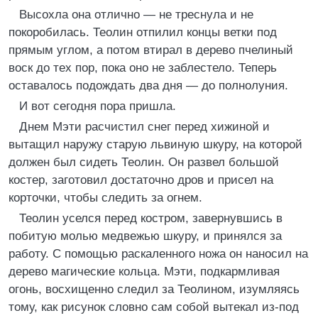
Высохла она отлично — не треснула и не
покоробилась. Теолин отпилил концы ветки под
прямым углом, а потом втирал в дерево пчелиный
воск до тех пор, пока оно не заблестело. Теперь
оставалось подождать два дня — до полнолуния.
И вот сегодня пора пришла.
Днем Мэти расчистил снег перед хижиной и
вытащил наружу старую львиную шкуру, на которой
должен был сидеть Теолин. Он развел большой
костер, заготовил достаточно дров и присел на
корточки, чтобы следить за огнем.
Теолин уселся перед костром, завернувшись в
побитую молью медвежью шкуру, и принялся за
работу. С помощью раскаленного ножа он наносил на
дерево магические кольца. Мэти, подкармливая
огонь, восхищенно следил за Теолином, изумляясь
тому, как рисунок словно сам собой вытекал из-под