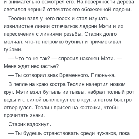
и внимательно осмотрел его. На поверхности дерева
светился черный отпечаток его обожженной ладони.
Теолин взял у него посох и стал изучать
извилистые линии отпечатков ладони Мэти и их
пересечения с линиями резьбы. Старик долго
молчал, что-то негромко бубнил и причмокивал
губами.
— Что-то не так? — спросил наконец Мэти. —
Меня ждет несчастье?
— Ты сотворил знак Временного. Плюнь-ка.
В пепле на краю костра Теолин начертил ножом
круг. Мэти взял бутыль из тыквы, набрал полный рот
воды и с силой выплюнул ее в круг, а потом быстро
отвернулся. Теолин присел на корточки, чтобы
прочитать знаки.
Старик вздохнул.
— Ты будешь странствовать среди чужаков, пока