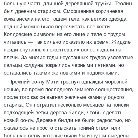
большую часть длинной деревянной трубки. Теолин
был древним стариком. Сморщенная коричневая
кожа висела на его тощем теле, как ветхая одежда,
под ней можно было пересчитать все кости.
Колдовские символы на его лице и теле с трудом
читались — так сильно исказило их время. Жидкие
пряди спутанных пожелтевших волос падали на
плечи. За многие годы неустанных трудов узловатые
пальцы колдуна покрылись черными пятнами, но
оставались такими же ловкими и подвижными.
Прежний оо-лу Мэти треснул однажды морозной
ночью, во время последнего зимнего солнцестояния,
после того как он выгнал желчные камни у одного
старика. Он потратил несколько месяцев на поиски
подходящей ветки дерева билди, чтобы сделать
новый оо-лу. Деревья билди не были редкостью, но
оказалось не просто отыскать тонкий ствол или
большую ветку, которые были бы изнутри выедены