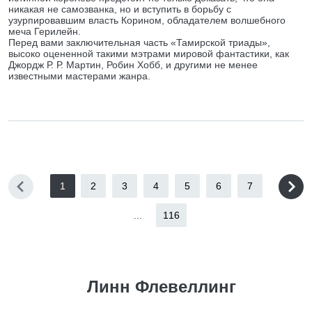
никакая не самозванка, но и вступить в борьбу с
узурпировавшим власть Корином, обладателем волшебного
меча Герилейн.
Перед вами заключительная часть «Тамирской триады»,
высоко оцененной такими мэтрами мировой фантастики, как
Джордж Р. Р. Мартин, Робин Хобб, и другими не менее
известными мастерами жанра.
1
2
3
4
5
6
7
...
116
Линн Флевеллинг