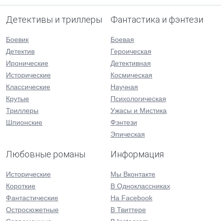
Детективы и триллеры
Фантастика и фэнтези
Боевик
Боевая
Детектив
Героическая
Иронические
Детективная
Исторические
Космическая
Классические
Научная
Крутые
Психологическая
Триллеры
Ужасы и Мистика
Шпионские
Фэнтези
Эпическая
Любовные романы
Информация
Исторические
Мы Вконтакте
Короткие
В Одноклассниках
Фантастические
На Facebook
Остросюжетные
В Твиттере