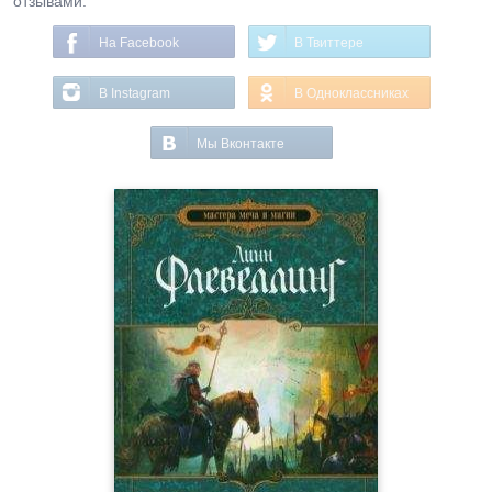
отзывами.
На Facebook
В Твиттере
В Instagram
В Одноклассниках
Мы Вконтакте