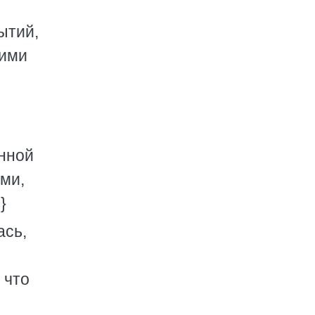
ытий,
щими
енной
ми,
}
ась,
 что