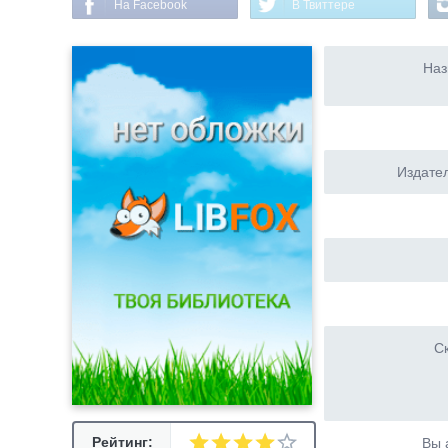
На Facebook
В Твиттере
Наз
Издател
Ск
Рейтинг:
Вы 