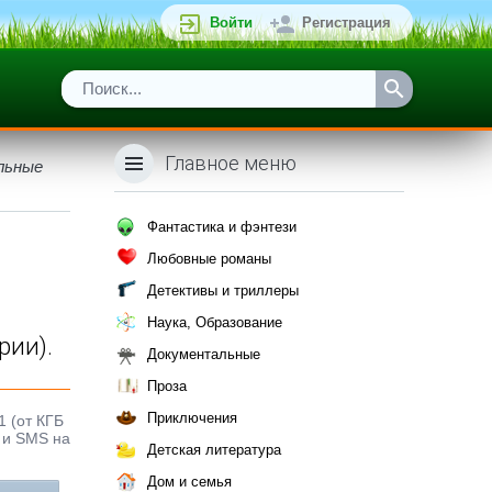
Войти
Регистрация
Главное меню
льные
Фантастика и фэнтези
Любовные романы
Детективы и триллеры
Наука, Образование
рии).
Документальные
Проза
Приключения
1 (от КГБ
и и SMS на
Детская литература
Дом и семья