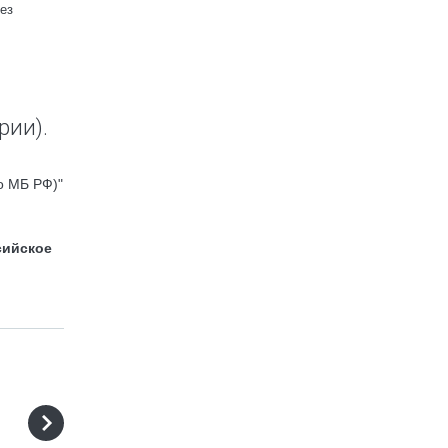
ез
рии).
о МБ РФ)"
сийское