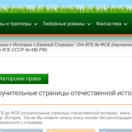
вы и триллеры
Любовные романы
Фантастика
ниги
»
История
» Евгений Стригин - От КГБ до ФСБ (поучите
т КГБ СССР до МБ РФ)
Авторские права
поучительные страницы отечественной исто
ГБ до ФСБ (поучительные страницы отечественной истории). книга 
нр: История. Так же Вы можете читать книгу онлайн без регистраци
акомиться с отзывами.