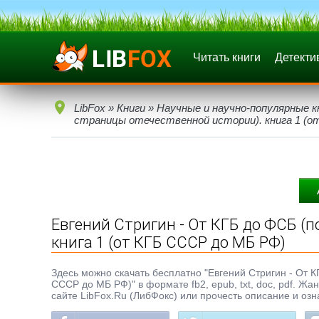
Читать книги
Детекти
LibFox
»
Книги
»
Научные и научно-популярные к
страницы отечественной истории). книга 1 (о
Евгений Стригин - От КГБ до ФСБ (
книга 1 (от КГБ СССР до МБ РФ)
Здесь можно скачать бесплатно "Евгений Стригин - От К
СССР до МБ РФ)" в формате fb2, epub, txt, doc, pdf. Жа
сайте LibFox.Ru (ЛибФокс) или прочесть описание и озн