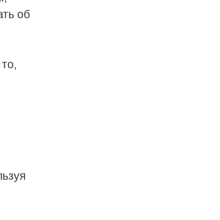
ать об
 то,
льзуя