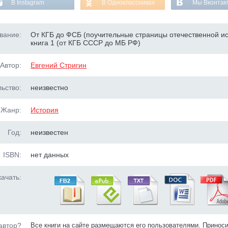
В Instagram
В Одноклассниках
Мы Вконтак
вание:
От КГБ до ФСБ (поучительные страницы отечественной ис
книга 1 (от КГБ СССР до МБ РФ)
Автор:
Евгений Стригин
ьство:
неизвестно
Жанр:
История
Год:
неизвестен
ISBN:
нет данных
ачать:
автор?
Все книги на сайте размещаются его пользователями. Принос