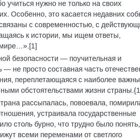
бо учиться нужно не только на своих
их. Особенно, это касается недавних соб
связаны с современностью, с действую
щаясь к истории, мы ищем ответы,
мире…».[1]
ной безопасности — поучительная и
ь — не просто составная часть отечеств
иния, переплетающаяся с наиболее важны
нными обстоятельствами жизни страны.{1
страна рассыпалась, повоевала, помирил
 отношения, устраивала государственные
ило столь бурно, что трудно было понять,
вижут всеми переменами от светлого