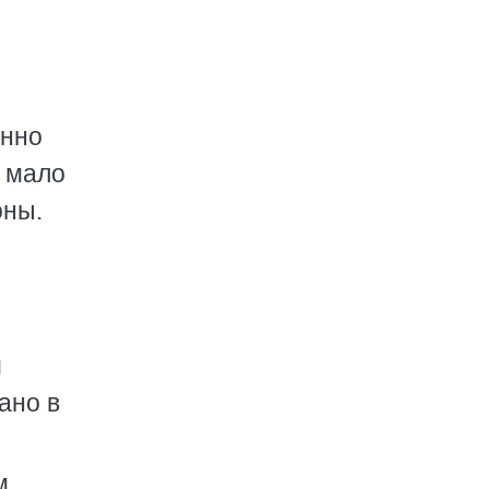
енно
е мало
оны.
м
ано в
м,