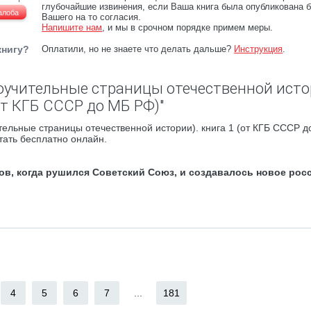
глубочайшие извинения, если Ваша книга была опубликована б
алоба
Вашего на то согласия.
Напишите нам
, и мы в срочном порядке примем меры.
книгу?
Оплатили, но не знаете что делать дальше?
Инструкция
.
поучительные страницы отечественной исто
от КГБ СССР до МБ РФ)"
ельные страницы отечественной истории). книга 1 (от КГБ СССР д
тать бесплатно онлайн.
дов, когда рушился Советский Союз, и создавалось новое рос
4
5
6
7
...
181