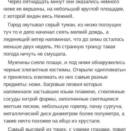
Через пятнадцать минут они оказались немного
ниже ее вершины, на небольшой круглой площадке,
с которой виден весь Нижний.
Город окутывал серый туман, из низко ползущих
туч то и дело начинал сеять мелкий дождь, а
леденящий ветер напоминал, что до зимы осталось
меньше двух недель. Но странную троицу такая
погода ничуть не смущала.
Мужчины сняли плащи, и под ними обнаружились
черные элегантные костюмы. Открыли «дипломаты»
и принялись извлекать из них самые разные
предметы: ножи, багровые лезвия которых
напоминали застывшие языки пламени, стеклянные
сосуды хитрой формы, заполненные светящимся
желтым песком, небольшую горелку, пачку сургуча,
металлический диск диаметром более полуметра, а
также нечто похожее на яйцо из хрусталя.
Самый высокий из троих, с узкими глазами, повел