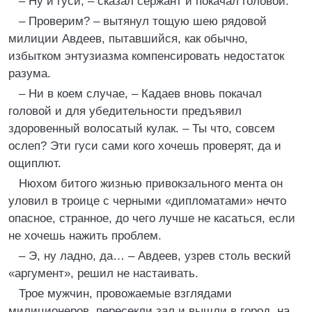
– Ну и гуси, – сказал сержант и покачал головой.
– Проверим? – вытянул тощую шею рядовой
милиции Авдеев, пытавшийся, как обычно,
избытком энтузиазма компенсировать недостаток
разума.
– Ни в коем случае, – Кадаев вновь покачал
головой и для убедительности предъявил
здоровенный волосатый кулак. – Ты что, совсем
ослеп? Эти гуси сами кого хочешь проверят, да и
ощиплют.
Нюхом битого жизнью привокзального мента он
уловил в троице с черными «дипломатами» нечто
опасное, странное, до чего лучше не касаться, если
не хочешь нажить проблем.
– Э, ну ладно, да… – Авдеев, узрев столь веский
«аргумент», решил не настаивать.
Трое мужчин, провожаемые взглядами
милиционеров, пересекли зал и вышли в город, на