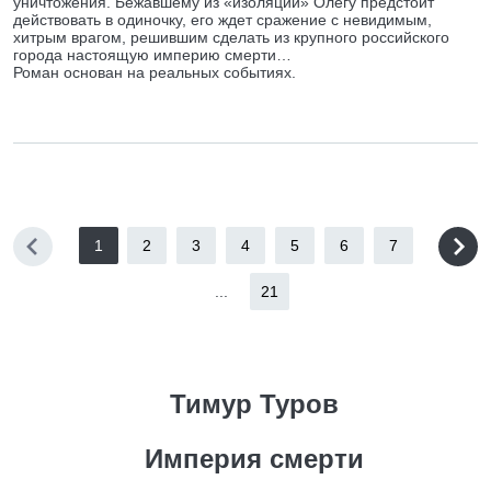
уничтожения. Бежавшему из «изоляции» Олегу предстоит
действовать в одиночку, его ждет сражение с невидимым,
хитрым врагом, решившим сделать из крупного российского
города настоящую империю смерти…
Роман основан на реальных событиях.
1
2
3
4
5
6
7
...
21
Тимур Туров
Империя смерти