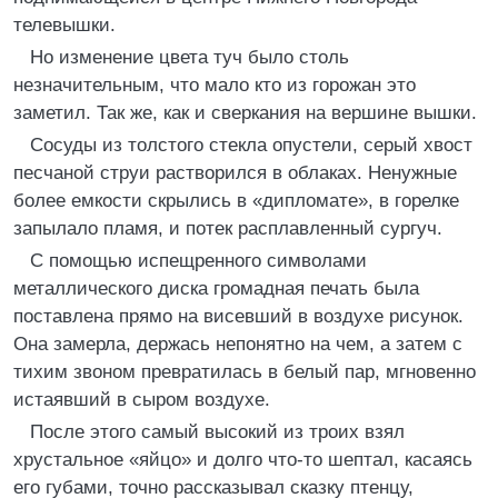
телевышки.
Но изменение цвета туч было столь
незначительным, что мало кто из горожан это
заметил. Так же, как и сверкания на вершине вышки.
Сосуды из толстого стекла опустели, серый хвост
песчаной струи растворился в облаках. Ненужные
более емкости скрылись в «дипломате», в горелке
запылало пламя, и потек расплавленный сургуч.
С помощью испещренного символами
металлического диска громадная печать была
поставлена прямо на висевший в воздухе рисунок.
Она замерла, держась непонятно на чем, а затем с
тихим звоном превратилась в белый пар, мгновенно
истаявший в сыром воздухе.
После этого самый высокий из троих взял
хрустальное «яйцо» и долго что-то шептал, касаясь
его губами, точно рассказывал сказку птенцу,