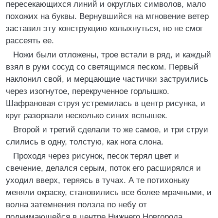
пересекающихся линий и округлых символов, мало
похожих на буквы. Вернувшийся на мгновение ветер
заставил эту конструкцию колыхнуться, но не смог
рассеять ее.
Ножи были отложены, трое встали в ряд, и каждый
взял в руки сосуд со светящимся песком. Первый
наклонил свой, и мерцающие частички заструились
через изогнутое, перекрученное горлышко.
Шафрановая струя устремилась в центр рисунка, и
круг разорвали несколько синих вспышек.
Второй и третий сделали то же самое, и три струи
слились в одну, толстую, как нога слона.
Проходя через рисунок, песок терял цвет и
свечение, делался серым, поток его расширялся и
уходил вверх, теряясь в тучах. А те потихоньку
меняли окраску, становились все более мрачными, и
волна затемнения ползла по небу от
поднимающейся в центре Нижнего Новгорода