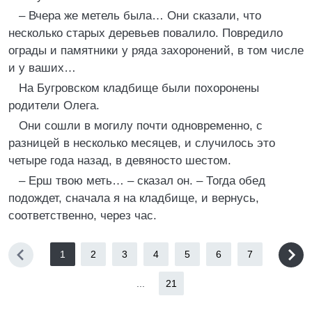
– Вчера же метель была… Они сказали, что
несколько старых деревьев повалило. Повредило
ограды и памятники у ряда захоронений, в том числе
и у ваших…
На Бугровском кладбище были похоронены
родители Олега.
Они сошли в могилу почти одновременно, с
разницей в несколько месяцев, и случилось это
четыре года назад, в девяносто шестом.
– Ерш твою меть… – сказал он. – Тогда обед
подождет, сначала я на кладбище, и вернусь,
соответственно, через час.
1
2
3
4
5
6
7
...
21