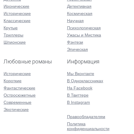
Иронические
Детективная
Исторические
Космическая
Классические
Научная
Крутые
Психологическая
Триллеры
Ужасы и Мистика
Шпионские
Фэнтези
Эпическая
Любовные романы
Информация
Исторические
Мы Вконтакте
Короткие
В Одноклассниках
Фантастические
На Facebook
Остросюжетные
В Твиттере
Современные
В Instagram
Эротические
Правообладателям
Политика
конфиденциальности