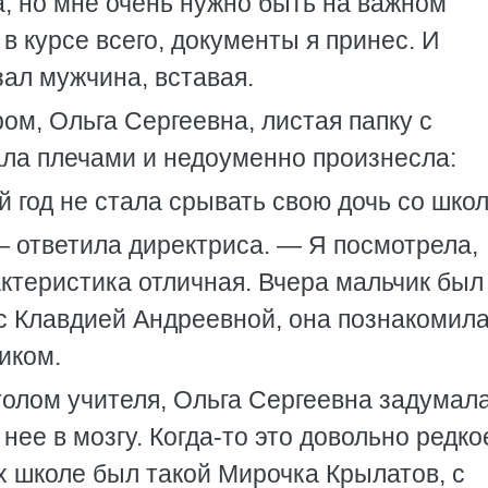
а, но мне очень нужно быть на важном
 курсе всего, документы я принес. И
зал мужчина, вставая.
ом, Ольга Сергеевна, листая папку с
ала плечами и недоуменно произнесла:
й год не стала срывать свою дочь со шко
— ответила директриса. — Я посмотрела,
актеристика отличная. Вчера мальчик был
с Клавдией Андреевной, она познакомила
иком.
толом учителя, Ольга Сергеевна задумала
нее в мозгу. Когда-то это довольно редко
их школе был такой Мирочка Крылатов, с