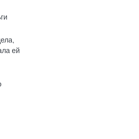
ьги
ела,
ала ей
о