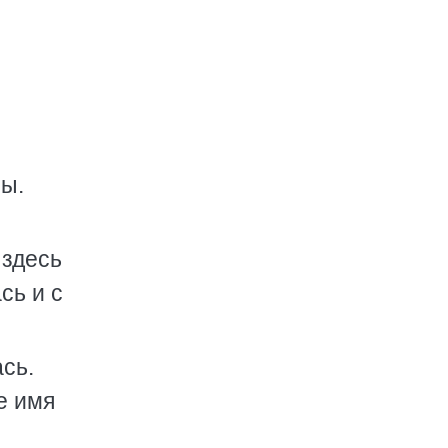
лы.
 здесь
сь и с
сь.
е имя