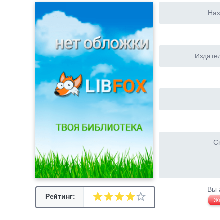
Наз
Издател
Ск
Вы 
Рейтинг:
Ж