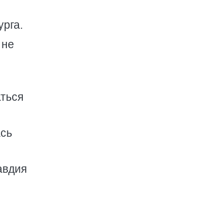
урга.
 не
аться
ась
авдия