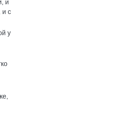
, и
 и с
ой у
гко
же,