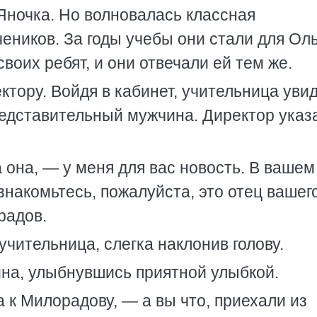
 Яночка. Но волновалась классная
чеников. За годы учебы они стали для Ол
оих ребят, и они отвечали ей тем же.
тору. Войдя в кабинет, учительница увид
редставительный мужчина. Директор указ
 она, — у меня для вас новость. В вашем
знакомьтесь, пожалуйста, это отец вашег
радов.
чительница, слегка наклонив голову.
на, улыбнувшись приятной улыбкой.
 к Милорадову, — а вы что, приехали из