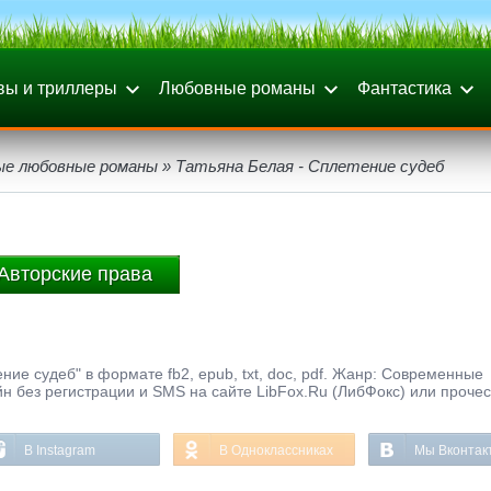
вы и триллеры
Любовные романы
Фантастика
ые любовные романы
» Татьяна Белая - Сплетение судеб
Авторские права
ние судеб" в формате fb2, epub, txt, doc, pdf. Жанр: Современные
н без регистрации и SMS на сайте LibFox.Ru (ЛибФокс) или прочес
В Instagram
В Одноклассниках
Мы Вконтак