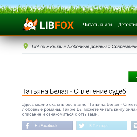
Читать книги
Детекти
LibFox
»
Книги
»
Любовные романы
»
Современн
Татьяна Белая - Сплетение судеб
Здесь можно скачать бесплатно "Татьяна Белая - Сплете
любовные романы. Так же Вы можете читать книгу онлай
описание и ознакомиться с отзывами.
На Facebook
В Твиттере