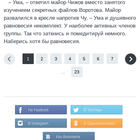
– Ума, – ответил майор Чижов вместо занятого
изучением секретных файлов Воротова. Майор
развалился в кресле напротив Чу. – Ума и душевного
равновесия некомплект. У наиболее активных членов
группы. Так что заткнись и помедитируй немного.
Наберись хотя бы равновесия.
1
2
3
4
5
6
7
...
23
На Facebook
В Твиттере
В Instagram
В Одноклассниках
Мы Вконтакте