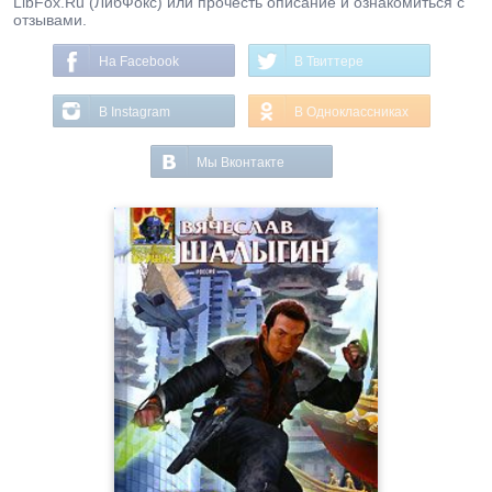
LibFox.Ru (ЛибФокс) или прочесть описание и ознакомиться с
отзывами.
На Facebook
В Твиттере
В Instagram
В Одноклассниках
Мы Вконтакте