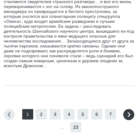
становится свидетелем странного разговора… и вся его жизнь
переворачивается с ног на голову. Из законопослушного
менеджера он превращается в беглого преступника, за
которым охотится вся планетарная полициту спецгруппа
«Омега», куда входят армейские разведчики и лучшие
полицейские метрополии. Ее задача – расследовать
деятельность Шанхайского научного центра, вышедшего из-под
контроля правительства и явно ведущего опасные для
человечества исследования… Загааходящиеся друг от друга за
тысячи парсеков, оказываются крепко связаны. Однако они
даже не подозревают, как распределятся роли в боевике,
героями которого они поневоле стали – ведь сценарий его был
создан самым коварным, циничным и дерзким злодеем за
всюотым Драконом…
1
2
3
4
5
6
7
...
23