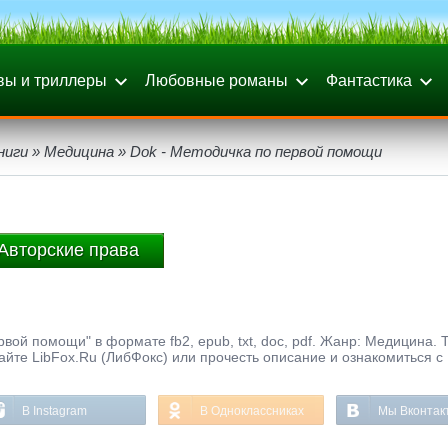
вы и триллеры
Любовные романы
Фантастика
ниги
»
Медицина
» Dok - Методичка по первой помощи
Авторские права
вой помощи" в формате fb2, epub, txt, doc, pdf. Жанр: Медицина. 
айте LibFox.Ru (ЛибФокс) или прочесть описание и ознакомиться с
В Instagram
В Одноклассниках
Мы Вконтак