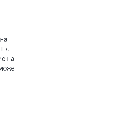
 на
 Но
ие на
может