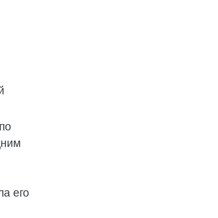
й
по
дним
а его