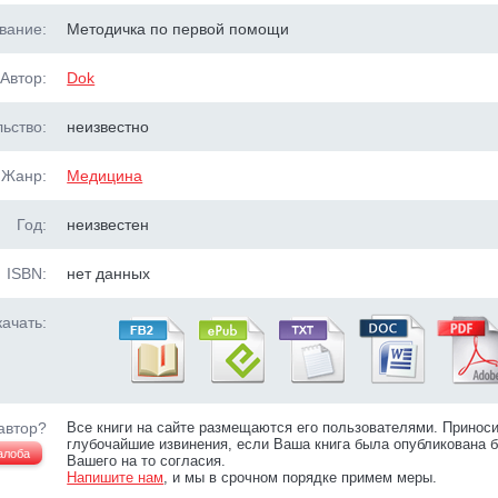
вание:
Методичка по первой помощи
Автор:
Dok
ьство:
неизвестно
Жанр:
Медицина
Год:
неизвестен
ISBN:
нет данных
ачать:
автор?
Все книги на сайте размещаются его пользователями. Принос
глубочайшие извинения, если Ваша книга была опубликована б
алоба
Вашего на то согласия.
Напишите нам
, и мы в срочном порядке примем меры.