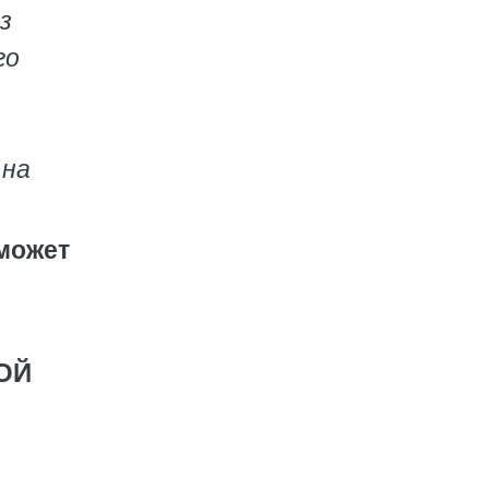
з
го
 на
 может
ОЙ