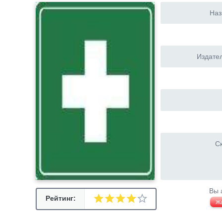
Наз
Издател
Ск
Вы 
Рейтинг:
Ж