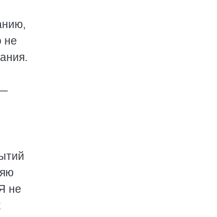
анию,
о не
ания.
 —
бытий
ляю
Я не
х