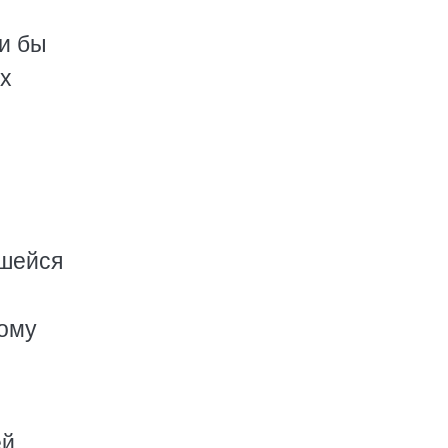
и бы
их
вшейся
тому
ей