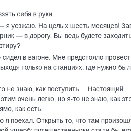
зять себя в руки.
— я уезжаю. На целых шесть месяцев! За
орник — в дорогу. Вы ведь будете заходит
ртиру?
е сидел в вагоне. Мне предстояло провест
выходя только на станциях, где нужно бы
что не знаю, как поступить… Настоящий
этим очень легко, но я-то не знаю, как эт
ямо, как есть.
но я поехал. Открыть то, что там произош
шой ущерб: путешественники стали бы ег