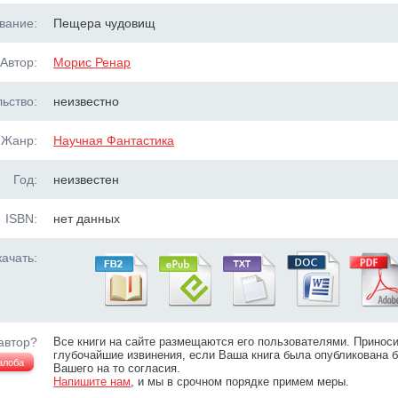
вание:
Пещера чудовищ
Автор:
Морис Ренар
ьство:
неизвестно
Жанр:
Научная Фантастика
Год:
неизвестен
ISBN:
нет данных
ачать:
автор?
Все книги на сайте размещаются его пользователями. Принос
глубочайшие извинения, если Ваша книга была опубликована б
алоба
Вашего на то согласия.
Напишите нам
, и мы в срочном порядке примем меры.