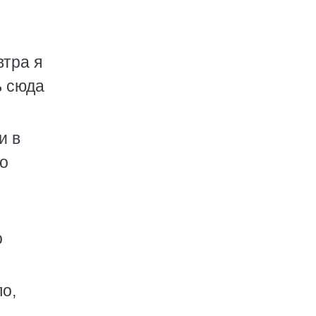
втра я
ь сюда
и в
ло
о
ло,
о