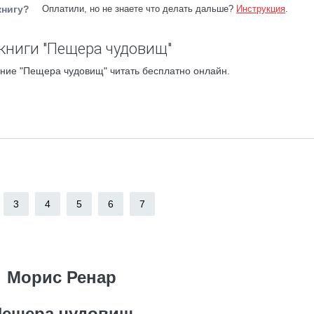
книгу?
Оплатили, но не знаете что делать дальше?
Инструкция
.
книги "Пещера чудовищ"
ние "Пещера чудовищ" читать бесплатно онлайн.
3
4
5
6
7
Морис Ренар
Пещера чудовищ