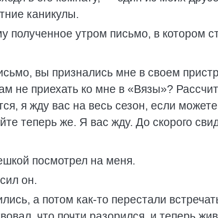
етние каникулы.
у полученное утром письмо, в котором с
исьмо, вы признались мне в своем прист
вам не приехать ко мне в «Вязы»? Рассч
ся, я жду вас на весь сезон, если можете
те теперь же. Я вас жду. До скорого сви
ешкой посмотрел на меня.
сил он.
лись, а потом как-то перестали встречат
вовал, что почти разорился, и теперь жив