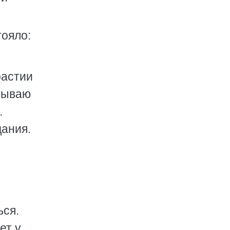
тояло:
растии
итываю
.
дания.
ься.
ет у