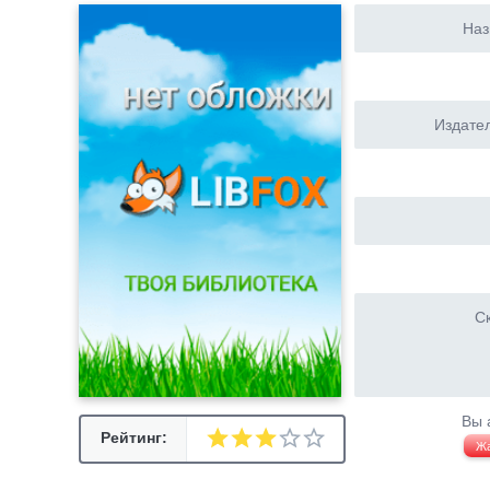
Наз
Издател
Ск
Вы 
Рейтинг:
Ж