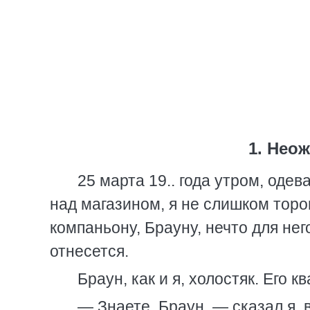
1. Нео
25 марта 19.. года утром, оде
над магазином, я не слишком тор
компаньону, Брауну, нечто для него
отнесется.
Браун, как и я, холостяк. Его 
— Знаете, Браун, — сказал я, 