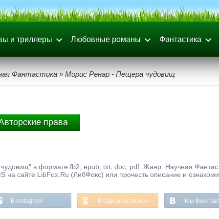
вы и триллеры
Любовные романы
Фантастика
ная Фантастика
» Морис Ренар - Пещера чудовищ
Авторские права
удовищ" в формате fb2, epub, txt, doc, pdf. Жанр: Научная Фантас
S на сайте LibFox.Ru (ЛибФокс) или прочесть описание и ознакоми
В Instagram
В Одноклассниках
Мы Вконтак