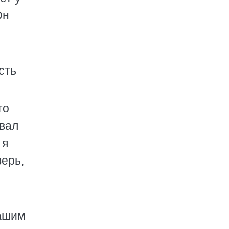
Он
сть
то
овал
 я
верь,
нашим