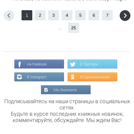
1
2
3
4
5
6
7
...
25
На Facebook
В Твиттере
В Instagram
В Одноклассниках
Мы Вконтакте
Подписывайтесь на наши страницы в социальных
сетях.
Будьте в курсе последних книжных новинок,
комментируйте, обсуждайте. Мы ждём Вас!