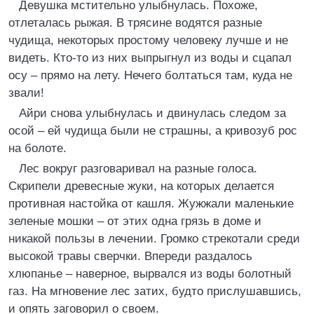
Девушка мстительно улыбнулась. Похоже,
отлеталась рыжая. В трясине водятся разные
чудища, некоторых простому человеку лучше и не
видеть. Кто-то из них выпрыгнул из воды и сцапал
осу – прямо на лету. Нечего болтаться там, куда не
звали!
Айри снова улыбнулась и двинулась следом за
осой – ей чудища были не страшны, а кривозуб рос
на болоте.
Лес вокруг разговаривал на разные голоса.
Скрипели древесные жуки, на которых делается
противная настойка от кашля. Жужжали маленькие
зеленые мошки – от этих одна грязь в доме и
никакой пользы в лечении. Громко стрекотали среди
высокой травы сверчки. Впереди раздалось
хлюпанье – наверное, вырвался из воды болотный
газ. На мгновение лес затих, будто прислушавшись,
и опять заговорил о своем.