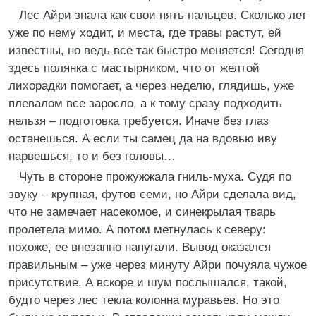
Лес Айри знала как свои пять пальцев. Сколько лет
уже по нему ходит, и места, где травы растут, ей
известны, но ведь все так быстро меняется! Сегодня
здесь полянка с мастырником, что от желтой
лихорадки помогает, а через неделю, глядишь, уже
плевалом все заросло, а к тому сразу подходить
нельзя – подготовка требуется. Иначе без глаз
останешься. А если ты самец да на вдовью иву
нарвешься, то и без головы…
Чуть в стороне прожужжала гниль-муха. Судя по
звуку – крупная, футов семи, но Айри сделала вид,
что не замечает насекомое, и синекрылая тварь
пролетела мимо. А потом метнулась к северу:
похоже, ее внезапно напугали. Вывод оказался
правильным – уже через минуту Айри почуяла чужое
присутствие. А вскоре и шум послышался, такой,
будто через лес текла колонна муравьев. Но это