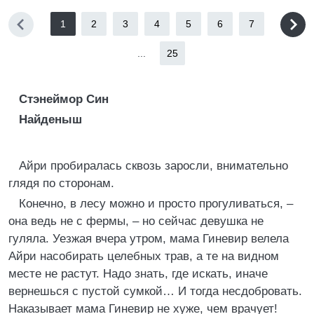
1
2
3
4
5
6
7
...
25
Стэнеймор Син
Найденыш
Айри пробиралась сквозь заросли, внимательно
глядя по сторонам.
Конечно, в лесу можно и просто прогуливаться, –
она ведь не с фермы, – но сейчас девушка не
гуляла. Уезжая вчера утром, мама Гиневир велела
Айри насобирать целебных трав, а те на видном
месте не растут. Надо знать, где искать, иначе
вернешься с пустой сумкой… И тогда несдобровать.
Наказывает мама Гиневир не хуже, чем врачует!