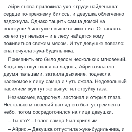
Айри снова приложила ухо к груди найденыша:
сердце по-прежнему билось, и девушка облегченно
вздохнула. Однако тащить самца домой на
волокуше было уже свыше всяких сил. Оставлять
же его тут нельзя – и в лесу найдется кому
поживиться свежим мясом. И тут девушке повезло:
она почуяла жука-будильника.
Приманить его было делом нескольких мгновений.
Когда жук опустился на ладонь, Айри взяла его
двумя пальцами, затаила дыхание, поднесла
насекомое к лицу самца и чуть сжала. Недовольный
насилием жук тут же выпустил струйку газа.
Незнакомец вздрогнул, застонал и открыл глаза.
Несколько мгновений взгляд его был устремлен в
небо, потом сосредоточился на лице девушки.
– Ты кто? – Голос самца был хриплым.
– Айрис.– Девушка отпустила жука-будильника, и