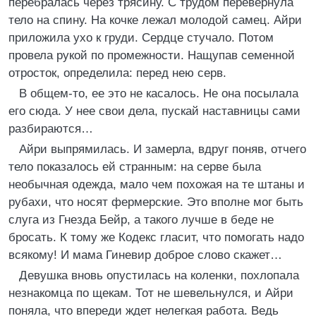
перебралась через трясину. С трудом перевернула
тело на спину. На кочке лежал молодой самец. Айри
приложила ухо к груди. Сердце стучало. Потом
провела рукой по промежности. Нащупав семенной
отросток, определила: перед нею серв.
В общем-то, ее это не касалось. Не она посылала
его сюда. У нее свои дела, пускай наставницы сами
разбираются…
Айри выпрямилась. И замерла, вдруг поняв, отчего
тело показалось ей странным: на серве была
необычная одежда, мало чем похожая на те штаны и
рубахи, что носят фермерские. Это вполне мог быть
слуга из Гнезда Бейр, а такого лучше в беде не
бросать. К тому же Кодекс гласит, что помогать надо
всякому! И мама Гиневир доброе слово скажет…
Девушка вновь опустилась на коленки, похлопала
незнакомца по щекам. Тот не шевельнулся, и Айри
поняла, что впереди ждет нелегкая работа. Ведь