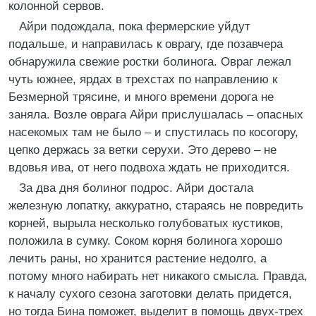
колонной сервов.
Айри подождала, пока фермерские уйдут
подальше, и направилась к оврагу, где позавчера
обнаружила свежие ростки болинога. Овраг лежал
чуть южнее, ярдах в трехстах по направлению к
Безмерной трясине, и много времени дорога не
заняла. Возле оврага Айри прислушалась – опасных
насекомых там не было – и спустилась по косогору,
цепко держась за ветки серухи. Это дерево – не
вдовья ива, от него подвоха ждать не приходится.
За два дня болиног подрос. Айри достала
железную лопатку, аккуратно, стараясь не повредить
корней, вырыла несколько голубоватых кустиков,
положила в сумку. Соком корня болинога хорошо
лечить раны, но хранится растение недолго, а
потому много набирать нет никакого смысла. Правда,
к началу сухого сезона заготовки делать придется,
но тогда Бина поможет, выделит в помощь двух-трех