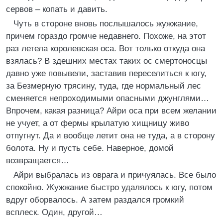
сервов – копать и давить.
Чуть в стороне вновь послышалось жужжание,
причем гораздо громче недавнего. Похоже, на этот
раз летела королевская оса. Вот только откуда она
взялась? В здешних местах таких ос смертоносцы
давно уже повывели, заставив переселиться к югу,
за Безмерную трясину, туда, где нормальный лес
сменяется непроходимыми опасными джунглями…
Впрочем, какая разница? Айри оса при всем желании
не учует, а от фермы крылатую хищницу живо
отпугнут. Да и вообще летит она не туда, а в сторону
болота. Ну и пусть себе. Наверное, домой
возвращается…
Айри выбралась из оврага и причуялась. Все было
спокойно. Жужжание быстро удалялось к югу, потом
вдруг оборвалось. А затем раздался громкий
всплеск. Один, другой…