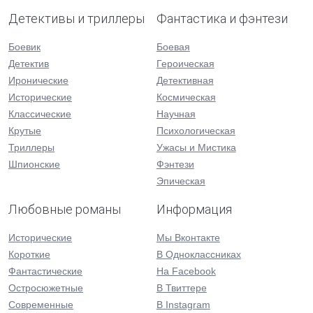
Детективы и триллеры
Фантастика и фэнтези
Боевик
Боевая
Детектив
Героическая
Иронические
Детективная
Исторические
Космическая
Классические
Научная
Крутые
Психологическая
Триллеры
Ужасы и Мистика
Шпионские
Фэнтези
Эпическая
Любовные романы
Информация
Исторические
Мы Вконтакте
Короткие
В Одноклассниках
Фантастические
На Facebook
Остросюжетные
В Твиттере
Современные
В Instagram