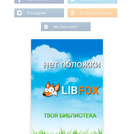
В Instagram
В Одноклассниках
Мы Вконтакте