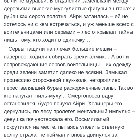
были не муравьи. В отдалении замелькали между
деревьями высокие мускулистые фигуры в штанах и
рубашках серого полотна. Айри затаилась – ей не
хотелось ни с кем встречаться, и уж меньше всего с
воительницами или сервами – лес открывает тайны
лишь тому, кто ходит в одиночку…
Сервы тащили на плечах большие мешки –
наверное, ходили собирать орехи алмик… А вот и
сопровождающие сервов воительницы – их одежду
среди зелени заметит далеко не всякий. Замыкал
процессию сторожевой паук-волк, неторопливо
переставлявший бурые раскоряченные лапы. Так вот
кто напугал гниль-муху!.. Смертоносец вдруг
остановился, будто почуял Айри. Хелицеры его
дернулись, по лесу пролетел ментальный импульс –
девушка почувствовала его. Восьмилапый
покрутился на месте, пытаясь уловить ответную
волну страха, не поймал и вновь двинулся за