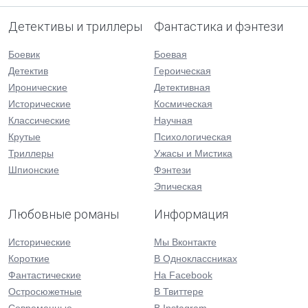
Детективы и триллеры
Фантастика и фэнтези
Боевик
Боевая
Детектив
Героическая
Иронические
Детективная
Исторические
Космическая
Классические
Научная
Крутые
Психологическая
Триллеры
Ужасы и Мистика
Шпионские
Фэнтези
Эпическая
Любовные романы
Информация
Исторические
Мы Вконтакте
Короткие
В Одноклассниках
Фантастические
На Facebook
Остросюжетные
В Твиттере