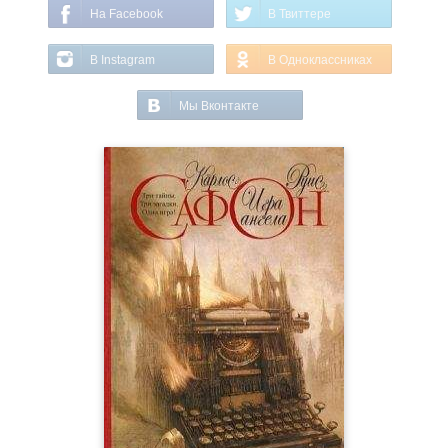
На Facebook
В Твиттере
В Instagram
В Одноклассниках
Мы Вконтакте