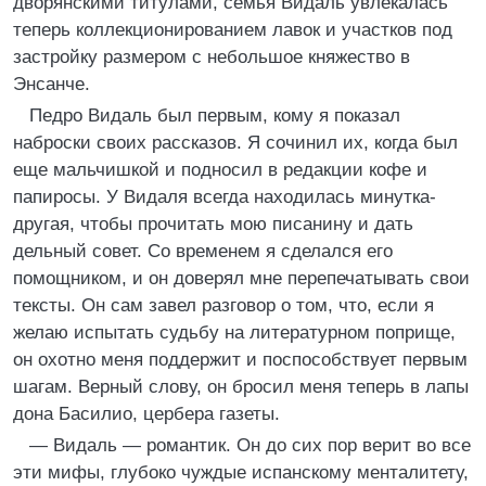
дворянскими титулами, семья Видаль увлекалась
теперь коллекционированием лавок и участков под
застройку размером с небольшое княжество в
Энсанче.
Педро Видаль был первым, кому я показал
наброски своих рассказов. Я сочинил их, когда был
еще мальчишкой и подносил в редакции кофе и
папиросы. У Видаля всегда находилась минутка-
другая, чтобы прочитать мою писанину и дать
дельный совет. Со временем я сделался его
помощником, и он доверял мне перепечатывать свои
тексты. Он сам завел разговор о том, что, если я
желаю испытать судьбу на литературном поприще,
он охотно меня поддержит и поспособствует первым
шагам. Верный слову, он бросил меня теперь в лапы
дона Басилио, цербера газеты.
— Видаль — романтик. Он до сих пор верит во все
эти мифы, глубоко чуждые испанскому менталитету,