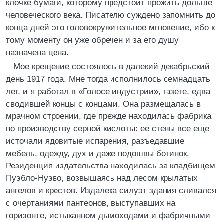
клочке бумаги, которому предстоит прожить дольше
человеческого века. Писателю суждено запомнить до
конца дней это головокружительное мгновение, ибо к
тому моменту он уже обречен и за его душу
назначена цена.
Мое крещение состоялось в далекий декабрьский
день 1917 года. Мне тогда исполнилось семнадцать
лет, и я работал в «Голосе индустрии», газете, едва
сводившей концы с концами. Она размещалась в
мрачном строении, где прежде находилась фабрика
по производству серной кислоты: ее стены все еще
источали ядовитые испарения, разъедавшие
мебель, одежду, дух и даже подошвы ботинок.
Резиденция издательства находилась за кладбищем
Пуэбло-Нуэво, возвышаясь над лесом крылатых
ангелов и крестов. Издалека силуэт здания сливался
с очертаниями пантеонов, выступавших на
горизонте, истыканном дымоходами и фабричными