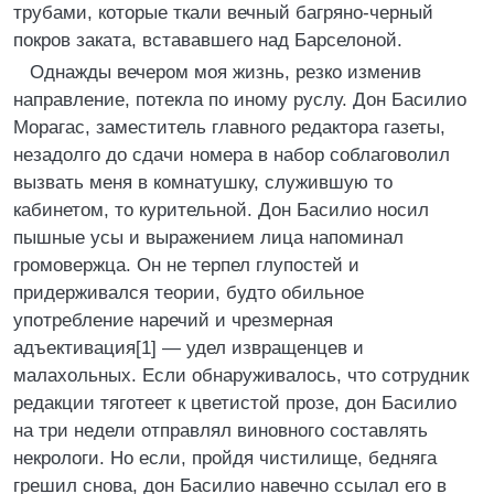
трубами, которые ткали вечный багряно-черный
покров заката, встававшего над Барселоной.
Однажды вечером моя жизнь, резко изменив
направление, потекла по иному руслу. Дон Басилио
Морагас, заместитель главного редактора газеты,
незадолго до сдачи номера в набор соблаговолил
вызвать меня в комнатушку, служившую то
кабинетом, то курительной. Дон Басилио носил
пышные усы и выражением лица напоминал
громовержца. Он не терпел глупостей и
придерживался теории, будто обильное
употребление наречий и чрезмерная
адъективация[1] — удел извращенцев и
малахольных. Если обнаруживалось, что сотрудник
редакции тяготеет к цветистой прозе, дон Басилио
на три недели отправлял виновного составлять
некрологи. Но если, пройдя чистилище, бедняга
грешил снова, дон Басилио навечно ссылал его в