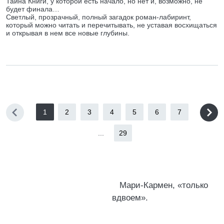
Тайна Книги, у которой есть начало, но нет и, возможно, не
будет финала…
Светлый, прозрачный, полный загадок роман-лабиринт,
который можно читать и перечитывать, не уставая восхищаться
и открывая в нем все новые глубины.
1
2
3
4
5
6
7
...
29
Мари-Кармен, «только
вдвоем».