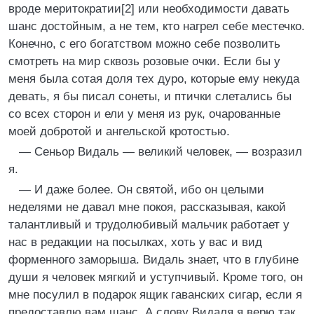
вроде меритократии[2] или необходимости давать
шанс достойным, а не тем, кто нагрел себе местечко.
Конечно, с его богатством можно себе позволить
смотреть на мир сквозь розовые очки. Если бы у
меня была сотая доля тех дуро, которые ему некуда
девать, я бы писал сонеты, и птички слетались бы
со всех сторон и ели у меня из рук, очарованные
моей добротой и ангельской кротостью.
— Сеньор Видаль — великий человек, — возразил
я.
— И даже более. Он святой, ибо он целыми
неделями не давал мне покоя, рассказывая, какой
талантливый и трудолюбивый мальчик работает у
нас в редакции на посылках, хоть у вас и вид
форменного заморыша. Видаль знает, что в глубине
души я человек мягкий и уступчивый. Кроме того, он
мне посулил в подарок ящик гаванских сигар, если я
предоставлю вам шанс. А слову Видаля я верю так