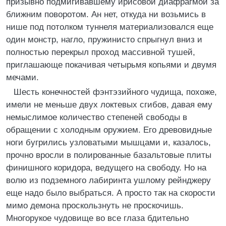
призывно подмигивавшему ирисовой диафрагмой за
ближним поворотом. Ан нет, откуда ни возьмись в
нише под потолком туннеля материализовался еще
один монстр, нагло, пружинисто спрыгнул вниз и
полностью перекрыл проход массивной тушей,
приглашающе покачивая четырьмя копьями и двумя
мечами.
Шесть конечностей фэнтэзийного чудища, похоже,
имели не меньше двух локтевых сгибов, давая ему
немыслимое количество степеней свободы в
обращении с холодным оружием. Его древовидные
ноги бугрились узловатыми мышцами и, казалось,
прочно вросли в полированные базальтовые плиты
финишного коридора, ведущего на свободу. Но на
волю из подземного лабиринта ушлому рейнджеру
еще надо было выбраться. А просто так на скорости
мимо демона проскользнуть не проскочишь.
Многорукое чудовище во все глаза бдительно