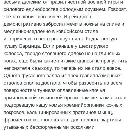
весьма далеким от правил честной военной игры и
силового единоборства холодным оружием. Говорят,
кое-кто любит погорячее. И рейнджер
демонстративно забросил мечи в ножны на спине и
медленно-медленно в ковбойском стиле
исторического вестерн-шоу снял с бедра легкую
пушку Бармица. Если раньше у шестирукого
колосса, твердо стоявшего далеко не на глиняных
ногах, еще были какие-никакие шансы не пропустить
неприятеля к выходу, то теперь их не стало вовсе.
Одного фугасного залпа из трех гравиплазменных
стволов сполна достало, чтобы развесить по всем
поверхностям туннеля оплавленные клочья
армированной хитиновой брони, там же размазать в
подгоревшую кашу комья кремнийорганики кожных
покровов, кальцинированных протеинов мышц,
фрагментов костного шлака, для полноты картины
утыканных бесформенными осколками