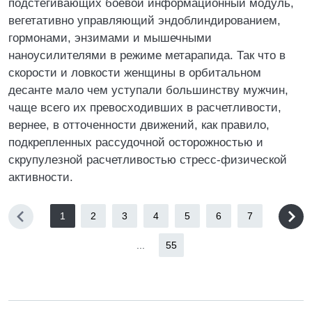
подстегивающих боевой информационный модуль,
вегетативно управляющий эндоблиндированием,
гормонами, энзимами и мышечными
наноусилителями в режиме метарапида. Так что в
скорости и ловкости женщины в орбитальном
десанте мало чем уступали большинству мужчин,
чаще всего их превосходивших в расчетливости,
вернее, в отточенности движений, как правило,
подкрепленных рассудочной осторожностью и
скрупулезной расчетливостью стресс-физической
активности.
1
2
3
4
5
6
7
...
55