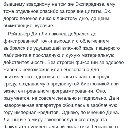
бывшему взводному на том же Экспарадизе, ему
тоже отдельное спасибо за горячие цитаты. Эх,
дорого печеное яичко к Христову дню, да цены
обжигающие, кусачие…
Рейнджер Дин Ли наконец добрался до
фиксированной точки выхода и с облегчением
выбрался из удушающей влажной жары пещерного
лабиринта в прохладную и сухую материальную
действительность. Без строгой фиксации за здорово
живешь невозможно или небезопасно для
психического здоровья оставить пансенсорную
среду, создаваемую продвинутой биотроникой при
экзистент-реальном программировании. Оно,
разумеется, не совсем легально и подпольно. Да и
навороченная аппаратура обошлась в заоблачную
гору империал-кредитов. Однако, по мнению Дина.
Ли, нынче в миру законопослушного студента
факультета универсальной дидактики Терранского