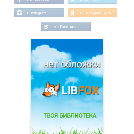
В Instagram
В Одноклассниках
Мы Вконтакте