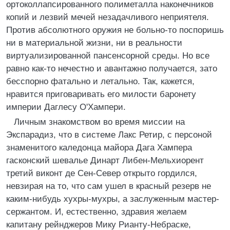
ортоколлапсированного полиметалла наконечников
копий и лезвий мечей незадачливого неприятеля.
Против абсолютного оружия не больно-то поспоришь
ни в материальной жизни, ни в реальности
виртуализированной пансенсорной среды. Но все
равно как-то нечестно и авантажно получается, зато
бесспорно фатально и летально. Так, кажется,
нравится приговаривать его милости баронету
империи Даглесу О'Хампери.
Личным знакомством во время миссии на
Экспарадиз, что в системе Лакс Ретир, с персоной
знаменитого каледонца майора Дага Хампера
гасконский шевалье Динарт Либен-Мельхиорент
третий виконт де Сен-Север открыто гордился,
невзирая на то, что сам ушел в красный резерв не
каким-нибудь хухры-мухры, а заслуженным мастер-
сержантом. И, естественно, здравия желаем
капитану рейнджеров Мику Рианту-Небраске,