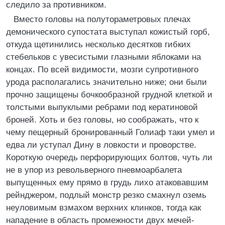
следило за противником.
Вместо головы на полутораметровых плечах
демонического супостата выступал кожистый горб,
откуда щетинились несколько десятков гибких
стебельков с увесистыми глазными яблоками на
концах. По всей видимости, мозги супротивного
урода располагались значительно ниже; они были
прочно защищены бочкообразной грудной клеткой и
толстыми выпуклыми ребрами под кератиновой
броней. Хоть и без головы, но соображать, что к
чему пещерный бронированный Голиаф таки умел и
едва ли уступал Дину в ловкости и проворстве.
Короткую очередь перфорирующих болтов, чуть ли
не в упор из револьверного пневмоарбалета
выпущенных ему прямо в грудь лихо атаковавшим
рейнджером, подлый монстр резко смахнул оземь
неуловимым взмахом верхних клинков, тогда как
нападение в область промежности двух мечей-