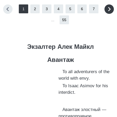
1
2
3
4
5
6
7
...
55
Экзалтер Алек Майкл
Авантаж
To all adventurers of the
world with envy.
To Isaac Asimov for his
interdict.
Авантаж злостный —
противоправное