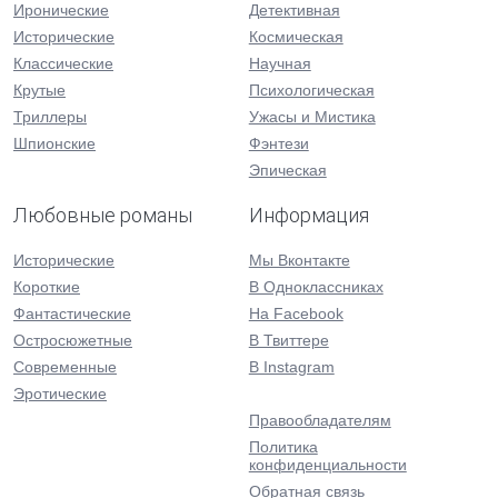
Иронические
Детективная
Исторические
Космическая
Классические
Научная
Крутые
Психологическая
Триллеры
Ужасы и Мистика
Шпионские
Фэнтези
Эпическая
Любовные романы
Информация
Исторические
Мы Вконтакте
Короткие
В Одноклассниках
Фантастические
На Facebook
Остросюжетные
В Твиттере
Современные
В Instagram
Эротические
Правообладателям
Политика
конфиденциальности
Обратная связь