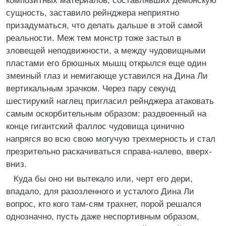
композитных материалов, составлявших демонскую
сущность, заставило рейнджера неприятно
призадуматься, что делать дальше в этой самой
реальности. Меж тем монстр тоже застыл в
зловещей неподвижности, а между чудовищными
пластами его брюшных мышц открылся еще один
змеиный глаз и немигающе уставился на Дина Ли
вертикальным зрачком. Через пару секунд
шестирукий наглец пригласил рейнджера атаковать
самым оскорбительным образом: раздвоенный на
конце гигантский фаллос чудовища цинично
напрягся во всю свою могучую трехмерность и стал
презрительно раскачиваться справа-налево, вверх-
вниз.
Куда бы оно ни вытекало или, черт его дери,
впадало, для разозленного и усталого Дина Ли
вопрос, кто кого там-сям трахнет, порой решался
однозначно, пусть даже неспортивным образом,