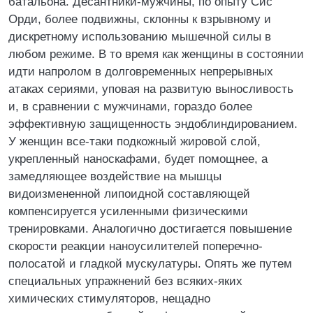
батальона. Десантники-мужчины, по опыту Сис
Орди, более подвижны, склонны к взрывному и
дискретному использованию мышечной силы в
любом режиме. В то время как женщины в состоянии
идти напролом в долговременных непрерывных
атаках сериями, уповая на развитую выносливость
и, в сравнении с мужчинами, гораздо более
эффективную защищенность эндоблиндированием.
У женщин все-таки подкожный жировой слой,
укрепленный наноскафами, будет помощнее, а
замедляющее воздействие на мышцы
видоизмененной липоидной составляющей
компенсируется усиленными физическими
тренировками. Аналогично достигается повышение
скорости реакции наноусилителей поперечно-
полосатой и гладкой мускулатуры. Опять же путем
специальных упражнений без всяких-яких
химических стимуляторов, нещадно