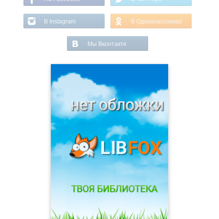
В Instagram
В Одноклассниках
Мы Вконтакте