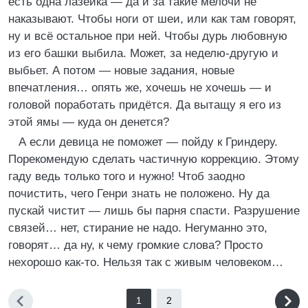
есть одна лазейка — да и за такие мелочи не
наказывают. Чтобы ноги от шеи, или как там говорят,
ну и всё остальное при ней. Чтобы дурь любовную
из его башки выбила. Может, за неделю-другую и
выбьет. А потом — новые задания, новые
впечатления… опять же, хочешь не хочешь — и
головой поработать придётся. Да вытащу я его из
этой ямы — куда он денется?
А если девица не поможет — пойду к Гриндеру.
Порекомендую сделать частичную коррекцию. Этому
гаду ведь только того и нужно! Чтоб заодно
почистить, чего Генри знать не положено. Ну да
пускай чистит — лишь бы парня спасти. Разрушение
связей… нет, стирание не надо. Негуманно это,
говорят… да ну, к чему громкие слова? Просто
нехорошо как-то. Нельзя так с живым человеком…
1
2