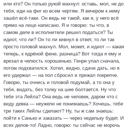
или кто? Он только рукой махнул: оставь, мол, не до
тебя, иди на фиг ко всем чертям. Я вечером к нему
зашёл всё-таки. Он ведь не такой, как я, у него всё
прямо на лице написано. Я и говорю: ты что, в
самом деле в исполнители решил податься? Ты
идиот, что ли? Он то ли кивнул в ответ, то ли так
просто головой махнул. Мол, может, и идиот — какая
теперь, к ядрёной фене, разница? Вот тогда я ему и
врезал в челюсть хорошенько. Генри упал сначала,
потом подхватился. Хотел, видно, сдачи дать, но я
его удержал — на пол сбросил и прижал покрепче.
Говорю, ты очнись и головой подумай, а то она у
тебя, видать, без толку на шее болтается. Ну что
тебе эта Лейла? Она ведь не человек, даром что с
виду девка — неужели не понимаешь? Хочешь, тебе
три таких Лейлы сделают? Ну, ты ж сам знаешь:
пойти к Санько и заказать — через недельку будет. И
всех делов-то! Ладно, говорю: ты сейчас не морочь