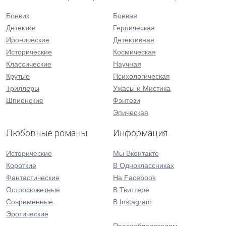
Боевик
Боевая
Детектив
Героическая
Иронические
Детективная
Исторические
Космическая
Классические
Научная
Крутые
Психологическая
Триллеры
Ужасы и Мистика
Шпионские
Фэнтези
Эпическая
Любовные романы
Информация
Исторические
Мы Вконтакте
Короткие
В Одноклассниках
Фантастические
На Facebook
Остросюжетные
В Твиттере
Современные
В Instagram
Эротические