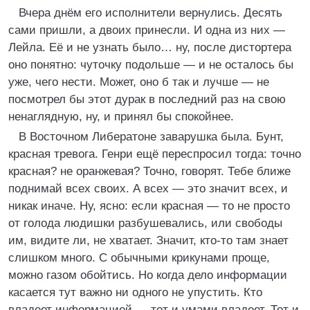
Вчера днём его исполнители вернулись. Десять
сами пришли, а двоих принесли. И одна из них —
Лейла. Её и не узнать было… ну, после дистортера
оно понятно: чуточку подольше — и не осталось бы
уже, чего нести. Может, оно б так и лучше — не
посмотрел бы этот дурак в последний раз на свою
ненаглядную, ну, и принял бы спокойнее.
В Восточном Либератоне заварушка была. Бунт,
красная тревога. Генри ещё переспросил тогда: точно
красная? не оранжевая? Точно, говорят. Тебе ближе
поднимай всех своих. А всех — это значит всех, и
никак иначе. Ну, ясно: если красная — то не просто
от голода людишки разбушевались, или свободы
им, видите ли, не хватает. Значит, кто-то там знает
слишком много. С обычными крикунами проще,
можно газом обойтись. Но когда дело информации
касается тут важно ни одного не упустить. Кто
владеет информацией — тот и умами владеет. Тот и