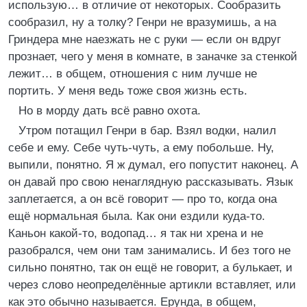
использую… в отличие от некоторых. Сообразить
сообразил, ну а толку? Генри не вразумишь, а на
Гриндера мне наезжать не с руки — если он вдруг
прознает, чего у меня в комнате, в заначке за стенкой
лежит… в общем, отношения с ним лучше не
портить. У меня ведь тоже своя жизнь есть.
Но в морду дать всё равно охота.
Утром потащил Генри в бар. Взял водки, налил
себе и ему. Себе чуть-чуть, а ему побольше. Ну,
выпили, понятно. Я ж думал, его попустит наконец. А
он давай про свою ненаглядную рассказывать. Язык
заплетается, а он всё говорит — про то, когда она
ещё нормальная была. Как они ездили куда-то.
Каньон какой-то, водопад… я так ни хрена и не
разобрался, чем они там занимались. И без того не
сильно понятно, так он ещё не говорит, а булькает, и
через слово неопределённые артикли вставляет, или
как это обычно называется. Ерунда, в общем,