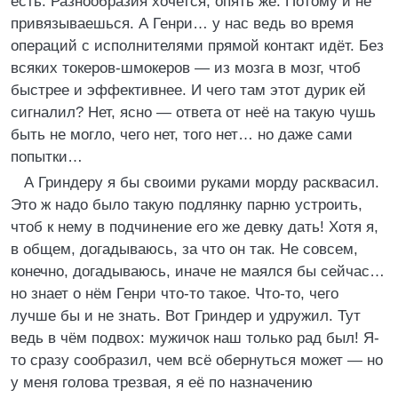
есть. Разнообразия хочется, опять же. Потому и не
привязываешься. А Генри… у нас ведь во время
операций с исполнителями прямой контакт идёт. Без
всяких токеров-шмокеров — из мозга в мозг, чтоб
быстрее и эффективнее. И чего там этот дурик ей
сигналил? Нет, ясно — ответа от неё на такую чушь
быть не могло, чего нет, того нет… но даже сами
попытки…
А Гриндеру я бы своими руками морду расквасил.
Это ж надо было такую подлянку парню устроить,
чтоб к нему в подчинение его же девку дать! Хотя я,
в общем, догадываюсь, за что он так. Не совсем,
конечно, догадываюсь, иначе не маялся бы сейчас…
но знает о нём Генри что-то такое. Что-то, чего
лучше бы и не знать. Вот Гриндер и удружил. Тут
ведь в чём подвох: мужичок наш только рад был! Я-
то сразу сообразил, чем всё обернуться может — но
у меня голова трезвая, я её по назначению