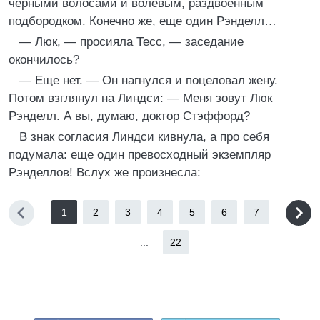
черными волосами и волевым, раздвоенным
подбородком. Конечно же, еще один Рэнделл…
— Люк, — просияла Тесс, — заседание
окончилось?
— Еще нет. — Он нагнулся и поцеловал жену.
Потом взглянул на Линдси: — Меня зовут Люк
Рэнделл. А вы, думаю, доктор Стэффорд?
В знак согласия Линдси кивнула, а про себя
подумала: еще один превосходный экземпляр
Рэнделлов! Вслух же произнесла:
1
2
3
4
5
6
7
...
22