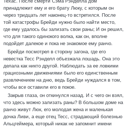
Техас. После смерти Сэма Рэнделла дом
принадлежит ему и его брату Люку, с которым он
через тридцать лет наконец-то встретился. После
той катастрофы Брейди нужно было найти место,
где ему удалось бы зализать свои раны; И он решил,
что для такого одинокого волка, как он, вполне
подойдет далекое и пока не знакомое ему ранчо.
Брейди посмотрел в сторону загона, где его
невестка Тесс Рэнделл объезжала лошадь. Она это
делала как никто другой. Наблюдать за ее ловкими
грациозными движениями было его единственным
развлечением на дню, ведь Брейди нуждался в том,
чтобы все оставили его в покое.
Закрыв глаза, он откинулся назад. И с чего он взял,
что здесь можно зализать раны? В большом доме на
ранчо живут Люк, его молодая жена и маленькая
дочка Ливи, а еще отец Тесс, страдающий болезнью
Альцгеймера, который никак не запомнит имени