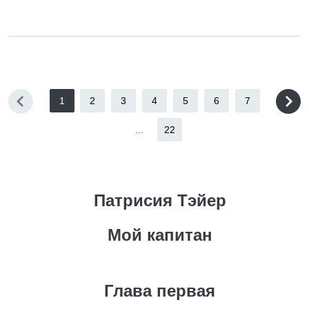
1
2
3
4
5
6
7
...
22
Патрисия Тэйер
Мой капитан
Глава первая