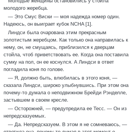
Молодые женщины остановились у стойла
молодого жеребца.
— Это Смус Виски — моя надежда номер один.
Надеюсь, он выиграет кубок NCHA [1].
Линдси была очарована этим прекрасным
золотистым жеребцом. Как только она направилась к
нему, он, не смущаясь, приблизился к дверцам
стойла, чтоб приветствовать ее. Когда она поставила
сумку на пол, он ее коснулся. А Линдси в ответ
погладила коня по голове.
— Я, должно быть, влюбилась в этого коня, —
сказала Линдси, широко улыбнувшись. При этом она
почему-то думала о неподвижном Брейди Рэнделле,
застывшем в своем кресле.
— Осторожней, — предупредила ее Тесс. — Он из
непредсказуемых.
— Да. Непредсказуем. В этом я не сомневаюсь, —
ответила она, почему-то думая в этот момент о