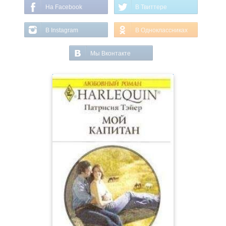
На Facebook
В Твиттере
В Instagram
В Одноклассниках
Мы Вконтакте