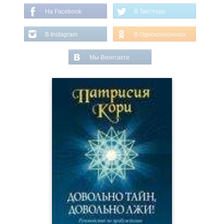
На Facebook
В Твиттере
В Instagram
В Одноклассниках
Мы Вконтакте