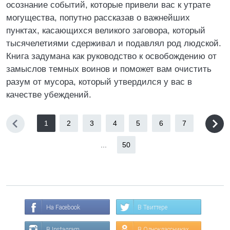
осознание событий, которые привели вас к утрате
могущества, попутно рассказав о важнейших
пунктах, касающихся великого заговора, который
тысячелетиями сдерживал и подавлял род людской.
Книга задумана как руководство к освобождению от
замыслов темных воинов и поможет вам очистить
разум от мусора, который утвердился у вас в
качестве убеждений.
1
2
3
4
5
6
7
...
50
На Facebook
В Твиттере
В Instagram
В Одноклассниках