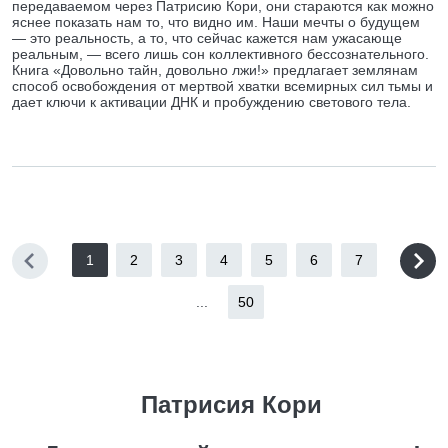
передаваемом через Патрисию Кори, они стараются как можно
яснее показать нам то, что видно им. Наши мечты о будущем
— это реальность, а то, что сейчас кажется нам ужасающе
реальным, — всего лишь сон коллективного бессознательного.
Книга «Довольно тайн, довольно лжи!» предлагает землянам
способ освобождения от мертвой хватки всемирных сил тьмы и
дает ключи к активации ДНК и пробуждению светового тела.
1
2
3
4
5
6
7
...
50
Патрисия Кори