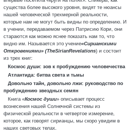
впервые посетила «круги на полях». Спикеры, как
существа более высокого уровня, видят те нюансы
нашей человеческой трехмерной реальности,
которые нам не могут быть видны по определению. И
в учении, передаваемом через Патрисию Кори, они
стараются как можно яснее показать нам то, что
видно им. Называется это учение
«Сирианскими
Откровениями» (TheSirianRevelations
) и состоит
из трех книг:
Космос души: зов к пробуждению человечества
Атлантида: битва света и тьмы
Довольно тайн, довольно лжи: руководство по
пробуждению звездных семян
Книга «
Космос души
» описывает процесс
вознесения нашей Солнечной системы из
физической реальности в четвертое измерение,
которое, как говорят сирианцы, мы скоро увидим в
наших световых телах.