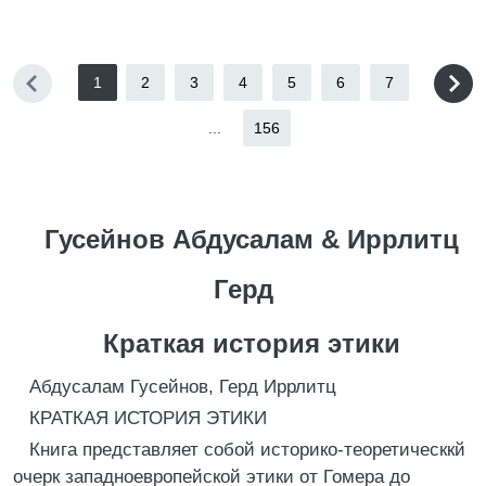
1
2
3
4
5
6
7
...
156
Гусейнов Абдусалам & Иррлитц
Герд
Краткая история этики
Абдусалам Гусейнов, Герд Иррлитц
КРАТКАЯ ИСТОРИЯ ЭТИКИ
Книга представляет собой историко-теоретическкй
очерк западноевропейской этики от Гомера до