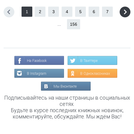
1
2
3
4
5
6
7
...
156
На Facebook
В Твиттере
В Instagram
В Одноклассниках
Мы Вконтакте
Подписывайтесь на наши страницы в социальных
сетях.
Будьте в курсе последних книжных новинок,
комментируйте, обсуждайте. Мы ждём Вас!