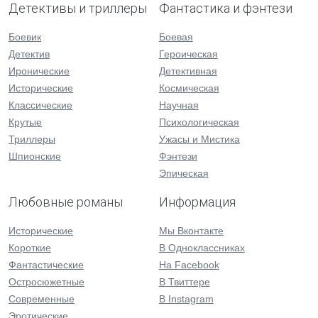
Детективы и триллеры
Фантастика и фэнтези
Боевик
Боевая
Детектив
Героическая
Иронические
Детективная
Исторические
Космическая
Классические
Научная
Крутые
Психологическая
Триллеры
Ужасы и Мистика
Шпионские
Фэнтези
Эпическая
Любовные романы
Информация
Исторические
Мы Вконтакте
Короткие
В Одноклассниках
Фантастические
На Facebook
Остросюжетные
В Твиттере
Современные
В Instagram
Эротические