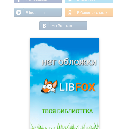
В Instagram
В Одноклассниках
Мы Вконтакте