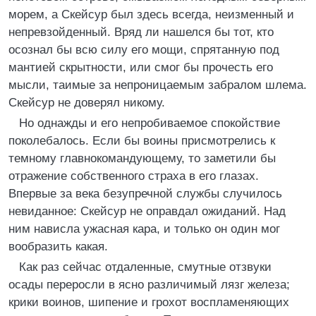
морем, а Скейсур был здесь всегда, неизменный и
непревзойденный. Вряд ли нашелся бы тот, кто
осознал бы всю силу его мощи, спрятанную под
мантией скрытности, или смог бы прочесть его
мысли, таимые за непроницаемым забралом шлема.
Скейсур не доверял никому.
Но однажды и его непробиваемое спокойствие
поколебалось. Если бы воины присмотрелись к
темному главнокомандующему, то заметили бы
отражение собственного страха в его глазах.
Впервые за века безупречной службы случилось
невиданное: Скейсур не оправдал ожиданий. Над
ним нависла ужасная кара, и только он один мог
вообразить какая.
Как раз сейчас отдаленные, смутные отзвуки
осады переросли в ясно различимый лязг железа;
крики воинов, шипение и грохот воспламеняющих