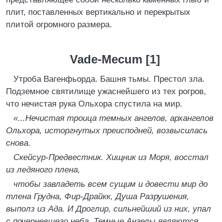
плит, поставленных вертикально и перекрытых
плитой огромного размера.
Vade-Mecum [1]
Утроба Вагенфьорда. Башня тьмы. Престол зла.
Подземное святилище ужаснейшего из тех рогров,
что нечистая рука Ольхора спустила на мир.
«...Нечистая троица темных ангелов, архангелов
Ольхора, исторгнутых преисподней, возвысилась
снова.
Скейсур-Предвестник. Хищник из Моря, восстал
из ледяного плена,
чтобы завладеть всем сущим и довести мир до
тлена Грудна, Фир-Драйкк, Душа Разрушения,
выполз из Ада. И Дроглир, сильнейший из них, упал
с почерневшего неба. Темные Ангелы являются