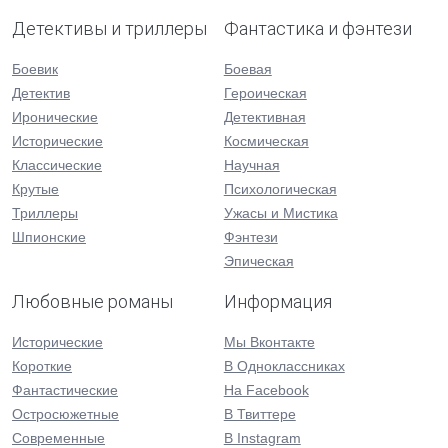
Детективы и триллеры
Фантастика и фэнтези
Боевик
Боевая
Детектив
Героическая
Иронические
Детективная
Исторические
Космическая
Классические
Научная
Крутые
Психологическая
Триллеры
Ужасы и Мистика
Шпионские
Фэнтези
Эпическая
Любовные романы
Информация
Исторические
Мы Вконтакте
Короткие
В Одноклассниках
Фантастические
На Facebook
Остросюжетные
В Твиттере
Современные
В Instagram