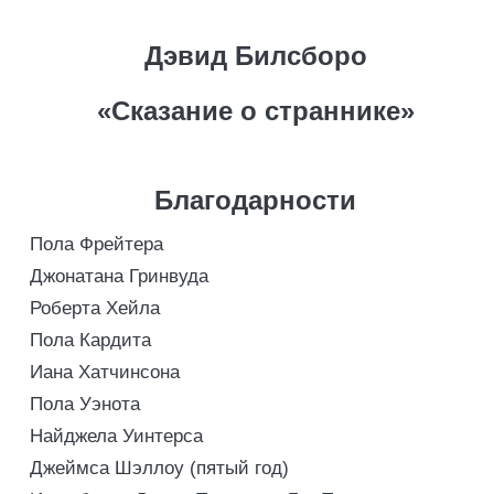
Дэвид Билсборо
«Сказание о страннике»
Благодарности
Пола Фрейтера
Джонатана Гринвуда
Роберта Хейла
Пола Кардита
Иана Хатчинсона
Пола Уэнота
Найджела Уинтерса
Джеймса Шэллоу (пятый год)