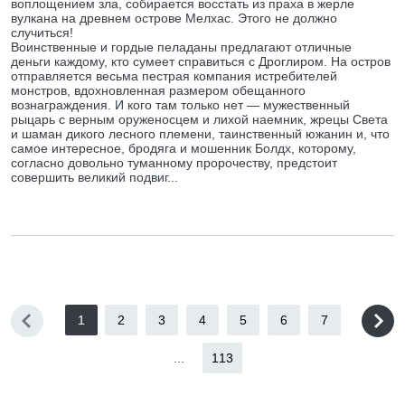
воплощением зла, собирается восстать из праха в жерле
вулкана на древнем острове Мелхас. Этого не должно
случиться!
Воинственные и гордые пеладаны предлагают отличные
деньги каждому, кто сумеет справиться с Дроглиром. На остров
отправляется весьма пестрая компания истребителей
монстров, вдохновленная размером обещанного
вознаграждения. И кого там только нет — мужественный
рыцарь с верным оруженосцем и лихой наемник, жрецы Света
и шаман дикого лесного племени, таинственный южанин и, что
самое интересное, бродяга и мошенник Болдх, которому,
согласно довольно туманному пророчеству, предстоит
совершить великий подвиг...
1
2
3
4
5
6
7
...
113