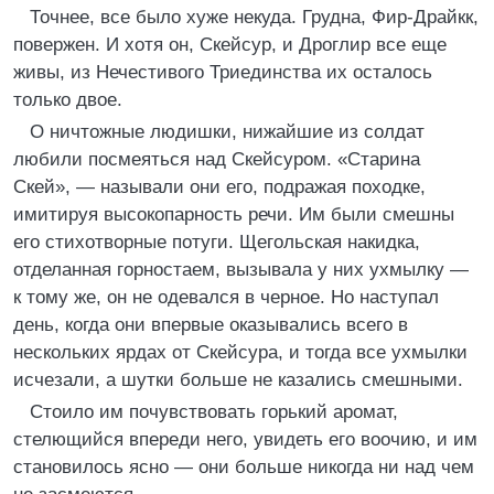
Точнее, все было хуже некуда. Грудна, Фир-Драйкк,
повержен. И хотя он, Скейсур, и Дроглир все еще
живы, из Нечестивого Триединства их осталось
только двое.
О ничтожные людишки, нижайшие из солдат
любили посмеяться над Скейсуром. «Старина
Скей», — называли они его, подражая походке,
имитируя высокопарность речи. Им были смешны
его стихотворные потуги. Щегольская накидка,
отделанная горностаем, вызывала у них ухмылку —
к тому же, он не одевался в черное. Но наступал
день, когда они впервые оказывались всего в
нескольких ярдах от Скейсура, и тогда все ухмылки
исчезали, а шутки больше не казались смешными.
Стоило им почувствовать горький аромат,
стелющийся впереди него, увидеть его воочию, и им
становилось ясно — они больше никогда ни над чем