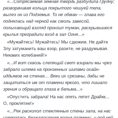
«...Сотрясаемая земная твердь разбудила Грудну;
разворачивая кольца покрытого чешуей тела,
вылез он из Подземья. То не обман — глава его
поднялась над черной как смоль завесой,
полыхающий взгляд пронзил туман, раскрывшиеся
крылья преградили вход в зал Огня...»
«Мужайтесь! Мужайтесь! Мы сдюжим. Не дайте
Злу затуманить ваш взор, разите, не раздумывая.
Никаких колебаний!»
«...И вот сквозь слепящий свет взирали мы чрез
забрало шлема на пронзенных шипами охайн-
иддьявов на стенах... Веки их срезаны, дабы не
защититься им от пламени яркого, что лишало
зрения и обращало глаза в бельма...»
«Опустить забрала! На нас опять летит Драйкк...
О, проклятие!»
«...Рек расколол стеклянные стены зала, на нас
изверглась безжалостная волна пламени, и под ней,