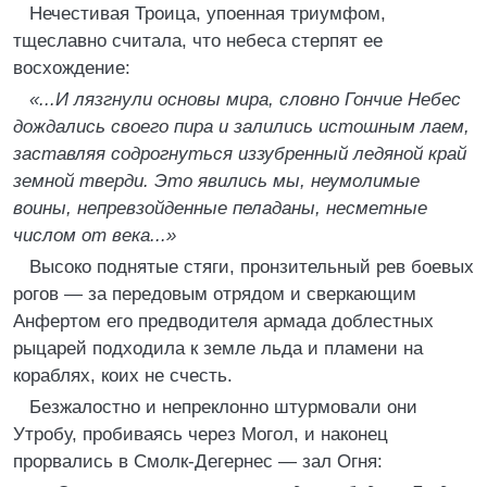
Нечестивая Троица, упоенная триумфом,
тщеславно считала, что небеса стерпят ее
восхождение:
«...И лязгнули основы мира, словно Гончие Небес
дождались своего пира и залились истошным лаем,
заставляя содрогнуться иззубренный ледяной край
земной тверди. Это явились мы, неумолимые
воины, непревзойденные пеладаны, несметные
числом от века...»
Высоко поднятые стяги, пронзительный рев боевых
рогов — за передовым отрядом и сверкающим
Анфертом его предводителя армада доблестных
рыцарей подходила к земле льда и пламени на
кораблях, коих не счесть.
Безжалостно и непреклонно штурмовали они
Утробу, пробиваясь через Могол, и наконец
прорвались в Смолк-Дегернес — зал Огня: