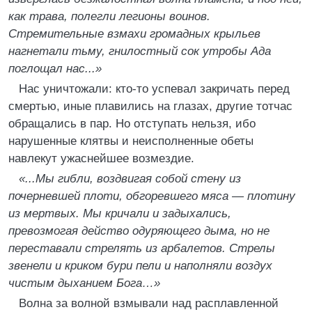
как трава, полегли легионы воинов.
Стремительные взмахи громадных крыльев
нагнетали тьму, гнилостный сок утробы Ада
поглощал нас...»
Нас уничтожали: кто-то успевал закричать перед
смертью, иные плавились на глазах, другие тотчас
обращались в пар. Но отступать нельзя, ибо
нарушенные клятвы и неисполненные обеты
навлекут ужаснейшее возмездие.
«...Мы гибли, воздвигая собой стену из
почерневшей плоти, обгоревшего мяса — плотину
из мертвых. Мы кричали и задыхались,
превозмогая действо одуряющего дыма, но не
переставали стрелять из арбалетов. Стрелы
звенели и криком бури пели и наполняли воздух
чистым дыханием Бога…»
Волна за волной взмывали над расплавленной