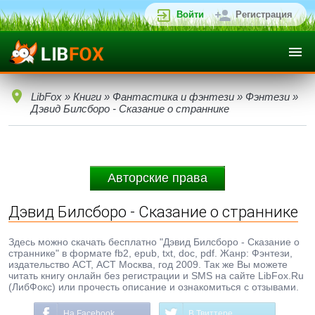
Войти
Регистрация
LibFox
»
Книги
»
Фантастика и фэнтези
»
Фэнтези
»
Дэвид Билсборо - Сказание о страннике
Авторские права
Дэвид Билсборо - Сказание о страннике
Здесь можно скачать бесплатно "Дэвид Билсборо - Сказание о
страннике" в формате fb2, epub, txt, doc, pdf. Жанр: Фэнтези,
издательство АСТ, АСТ Москва, год 2009. Так же Вы можете
читать книгу онлайн без регистрации и SMS на сайте LibFox.Ru
(ЛибФокс) или прочесть описание и ознакомиться с отзывами.
На Facebook
В Твиттере