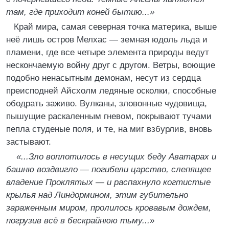
там, где приходит коней бытию...»
Край мира, самая северная точка материка, выше
неё лишь остров Мелхас — земная юдоль льда и
пламени, где все четыре элемента природы ведут
нескончаемую войну друг с другом. Ветры, воющие
подобно ненасытным демонам, несут из сердца
преисподней Айсхолм ледяные осколки, способные
ободрать заживо. Вулканы, зловонные чудовища,
пышущие раскаленным гневом, покрывают тучами
пепла студеные поля, и те, на миг взбурлив, вновь
застывают.
«...Зло воплотилось в несущих беду Аватарах и
башню воздвигло — погибели царство, слепящее
владение Проклятых — и распахнуло когтистые
крылья над Линдормином, этим губительно
зараженным миром, пролилось кровавым дождем,
погрузив всё в бескрайнюю тьму...»