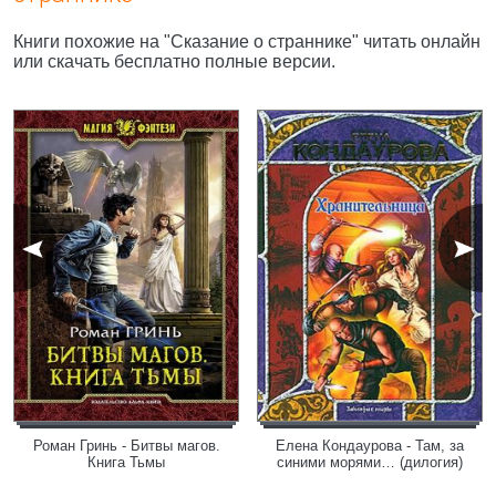
Книги похожие на "Сказание о страннике" читать онлайн
или скачать бесплатно полные версии.
Роман Гринь - Битвы магов.
Елена Кондаурова - Там, за
Книга Тьмы
синими морями… (дилогия)