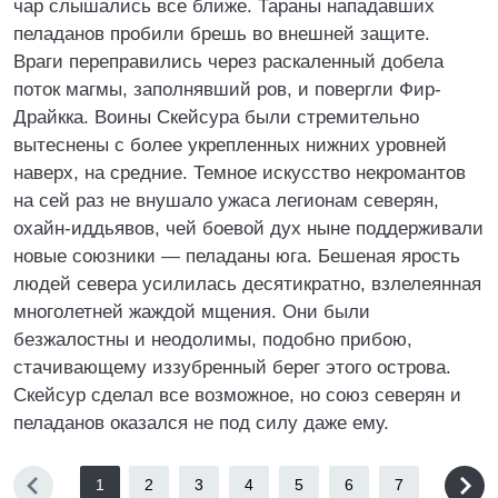
чар слышались все ближе. Тараны нападавших
пеладанов пробили брешь во внешней защите.
Враги переправились через раскаленный добела
поток магмы, заполнявший ров, и повергли Фир-
Драйкка. Воины Скейсура были стремительно
вытеснены с более укрепленных нижних уровней
наверх, на средние. Темное искусство некромантов
на сей раз не внушало ужаса легионам северян,
охайн-иддьявов, чей боевой дух ныне поддерживали
новые союзники — пеладаны юга. Бешеная ярость
людей севера усилилась десятикратно, взлелеянная
многолетней жаждой мщения. Они были
безжалостны и неодолимы, подобно прибою,
стачивающему иззубренный берег этого острова.
Скейсур сделал все возможное, но союз северян и
пеладанов оказался не под силу даже ему.
1
2
3
4
5
6
7