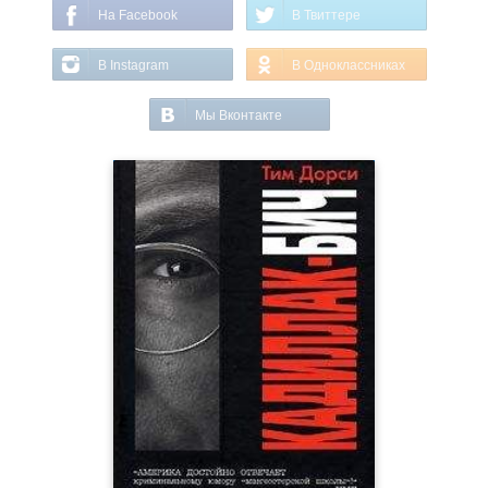
На Facebook
В Твиттере
В Instagram
В Одноклассниках
Мы Вконтакте