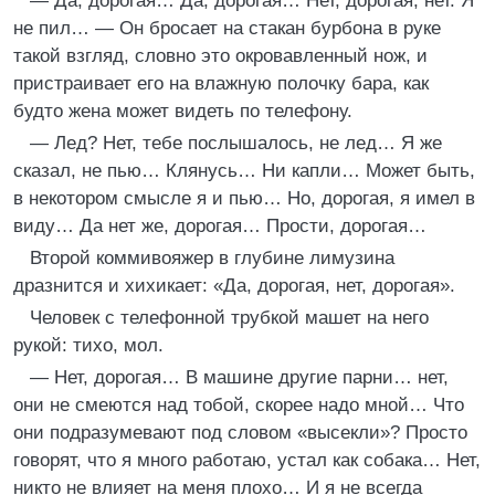
— Да, дорогая… Да, дорогая… Нет, дорогая, нет. Я
не пил… — Он бросает на стакан бурбона в руке
такой взгляд, словно это окровавленный нож, и
пристраивает его на влажную полочку бара, как
будто жена может видеть по телефону.
— Лед? Нет, тебе послышалось, не лед… Я же
сказал, не пью… Клянусь… Ни капли… Может быть,
в некотором смысле я и пью… Но, дорогая, я имел в
виду… Да нет же, дорогая… Прости, дорогая…
Второй коммивояжер в глубине лимузина
дразнится и хихикает: «Да, дорогая, нет, дорогая».
Человек с телефонной трубкой машет на него
рукой: тихо, мол.
— Нет, дорогая… В машине другие парни… нет,
они не смеются над тобой, скорее надо мной… Что
они подразумевают под словом «высекли»? Просто
говорят, что я много работаю, устал как собака… Нет,
никто не влияет на меня плохо… И я не всегда