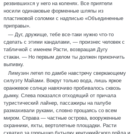
резвившихся у него на коленях. Все приятели
носили одинаковые форменные шляпы из
пластиковой соломки с надписью «Объединенные
приправы».
— Дуг, дружище, тебе все-таки нужно что-то
сделать с этими кандалами, — произнес человек с
табличкой с именем Расти, возвращая Дугу
стакан. — Но первым делом ты должен прикончить
выпивку.
Лимузин летел по дамбе навстречу сверкающему
силуэту Майами. Вокруг только вода, лишь яркое
оранжевое солнце навязчиво пробивалось сквозь
дымку. Слева показался отходящий от причала
туристический лайнер, пассажиры на палубе
размахивали руками, словно прощаясь со всем
миром. Справа — частные острова, вооруженные
охранники, яхты, вертолетные площадки. Расти
схватил за горлышко бутылку кентуккийского пойла и