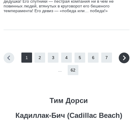
дедушка! Его спутники — пестрая компания ни в чем не
повинных людей, втянутых в круговорот его бешеного
темперамента! Его девиз — «победа или… победа!»
1
2
3
4
5
6
7
...
62
Тим Дорси
Кадиллак-Бич (Cadillac Beach)