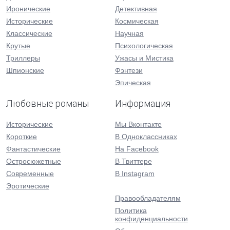
Иронические
Детективная
Исторические
Космическая
Классические
Научная
Крутые
Психологическая
Триллеры
Ужасы и Мистика
Шпионские
Фэнтези
Эпическая
Любовные романы
Информация
Исторические
Мы Вконтакте
Короткие
В Одноклассниках
Фантастические
На Facebook
Остросюжетные
В Твиттере
Современные
В Instagram
Эротические
Правообладателям
Политика
конфиденциальности