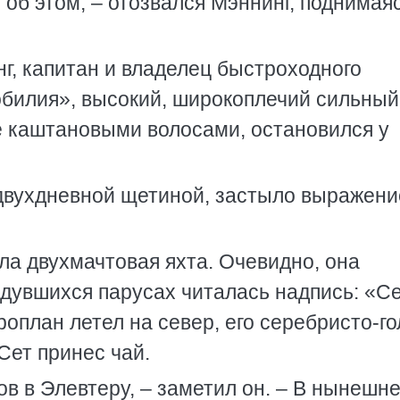
 об этом, – отозвался Мэннинг, поднимая
г, капитан и владелец быстроходного
обилия», высокий, широкоплечий сильный
 каштановыми волосами, остановился у
 двухдневной щетиной, застыло выражени
ла двухмачтовая яхта. Очевидно, она
здувшихся парусах читалась надпись: «С
оплан летел на север, его серебристо-г
Сет принес чай.
ов в Элевтеру, – заметил он. – В нынешн