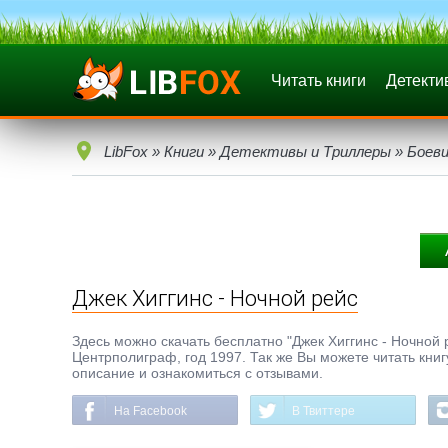
Читать книги
Детекти
LibFox
»
Книги
»
Детективы и Триллеры
»
Боеви
Джек Хиггинс - Ночной рейс
Здесь можно скачать бесплатно "Джек Хиггинс - Ночной ре
Центрполиграф, год 1997. Так же Вы можете читать книг
описание и ознакомиться с отзывами.
На Facebook
В Твиттере