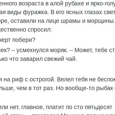
нного возраста в алой рубахе и ярко-го
я виды фуражка. В его ясных глазах све
море, оставили на лице шрамы и морщины
жественно спросил:
 черт побери?
ек? – усмехнулся моряк. – Может, тебе с
ько что заварил свежий чай.
на риф с острогой. Велел тебя не беспо
льше, чем в тот раз. Но вообще-то рыбак
ли нет, главное, платит по сто пятьдесят