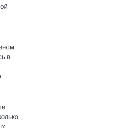
вой
лвном
сь в
о
ые
колько
ых