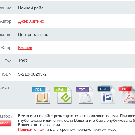
вание:
Ночной рейс
Автор:
Джек Хиггинс
ьство:
Центрполиграф
Жанр:
Боевик
Год:
1997
ISBN:
5-218-00299-2
ачать:
автор?
Все книги на сайте размещаются его пользователями. Принос
глубочайшие извинения, если Ваша книга была опубликована б
алоба
Вашего на то согласия.
Напишите нам
, и мы в срочном порядке примем меры.