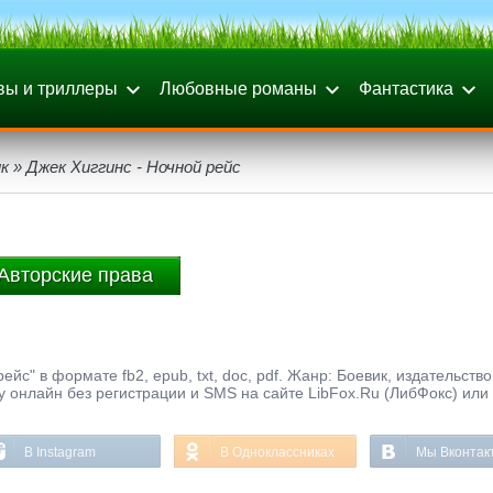
вы и триллеры
Любовные романы
Фантастика
к
» Джек Хиггинс - Ночной рейс
Авторские права
йс" в формате fb2, epub, txt, doc, pdf. Жанр: Боевик, издательство
у онлайн без регистрации и SMS на сайте LibFox.Ru (ЛибФокс) или
В Instagram
В Одноклассниках
Мы Вконтак