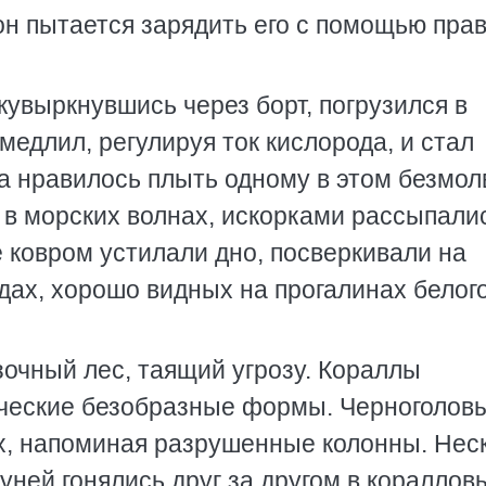
он пытается зарядить его с помощью пра
кувыркнувшись через борт, погрузился в
медлил, регулируя ток кислорода, и стал
да нравилось плыть одному в этом безмо
 в морских волнах, искорками рассыпали
 ковром устилали дно, посверкивали на
дах, хорошо видных на прогалинах белог
очный лес, таящий угрозу. Кораллы
ические безобразные формы. Черноголов
х, напоминая разрушенные колонны. Нес
ней гонялись друг за другом в кораллов