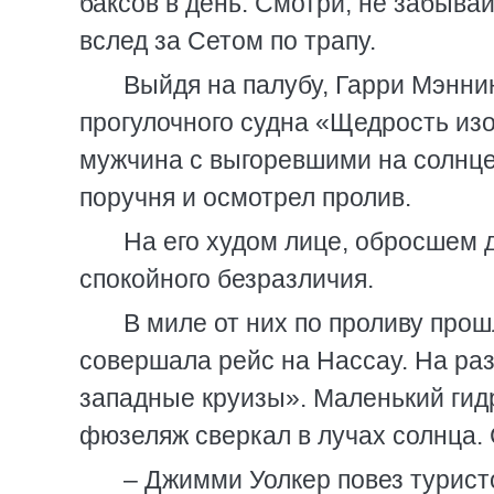
баксов в день. Смотри, не забывай
вслед за Сетом по трапу.
Выйдя на палубу, Гарри Мэннин
прогулочного судна «Щедрость из
мужчина с выгоревшими на солнце
поручня и осмотрел пролив.
На его худом лице, обросшем
спокойного безразличия.
В миле от них по проливу прош
совершала рейс на Нассау. На ра
западные круизы». Маленький гидр
фюзеляж сверкал в лучах солнца. 
– Джимми Уолкер повез турист