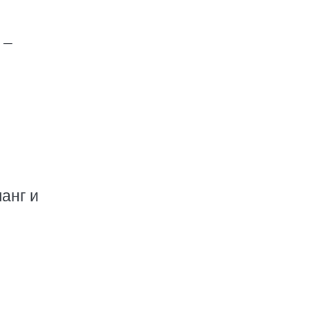
 –
анг и