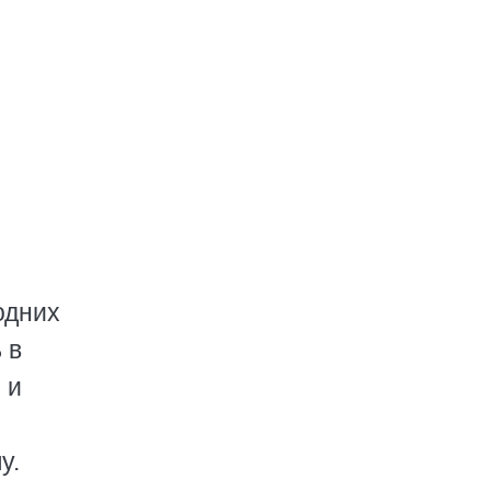
одних
 в
 и
у.