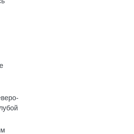
сь
е
еверо-
олубой
ем