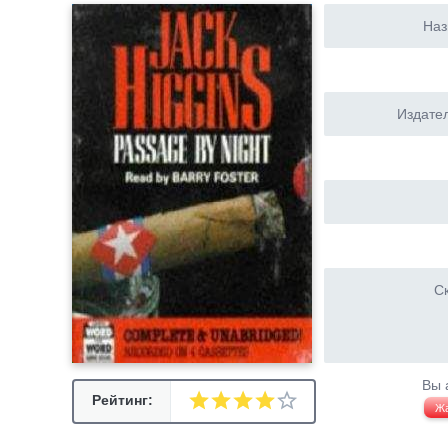
Наз
Издател
Ск
Вы 
Рейтинг:
Ж