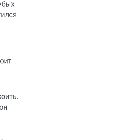
лубых
тился
.
тоит
коить.
 он