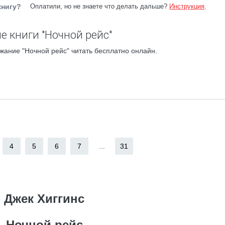
книгу?
Оплатили, но не знаете что делать дальше?
Инструкция
.
е книги "Ночной рейс"
жание "Ночной рейс" читать бесплатно онлайн.
4
5
6
7
...
31
Джек Хиггинс
Ночной рейс