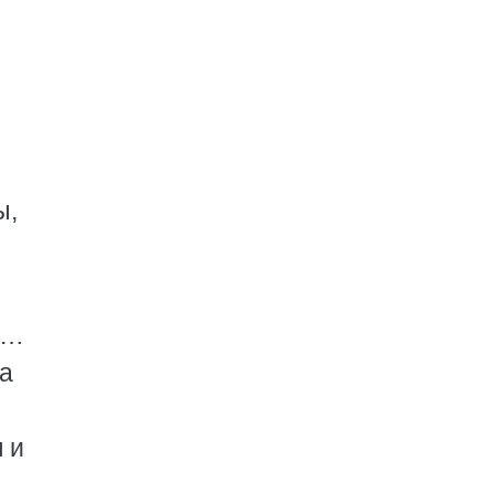
ы,
т…
ва
 и