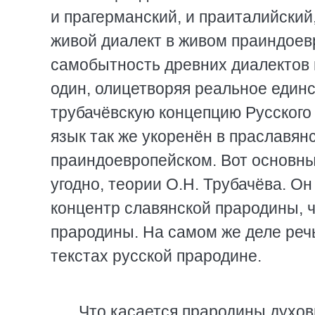
и прагерманский, и праиталийский
живой диалект в живом праиндоев
самобытность древних диалектов 
один, олицетворяя реальное единс
трубачёвскую концепцию Русского 
язык так же укоренён в праславян
праиндоевропейском. Вот основны
угодно, теории О.Н. Трубачёва. Он
концентр славянской прародины, 
прародины. На самом же деле речь
текстах русской прародине.
Что касается прародины духов