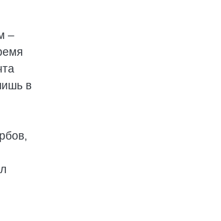
м –
ремя
чта
лишь в
рбов,
ил