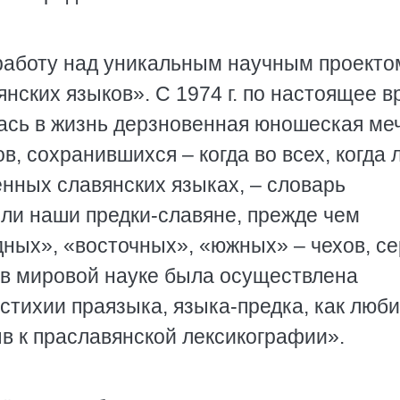
л работу над уникальным научным проекто
нских языков». С 1974 г. по настоящее в
ась в жизнь дерзновенная юношеская ме
в, сохранившихся – когда во всех, когда 
нных славянских языках, – словарь
или наши предки-славяне, прежде чем
ных», «восточных», «южных» – чехов, се
е в мировой науке была осуществлена
стихии праязыка, языка-предка, как люб
в к праславянской лексикографии».