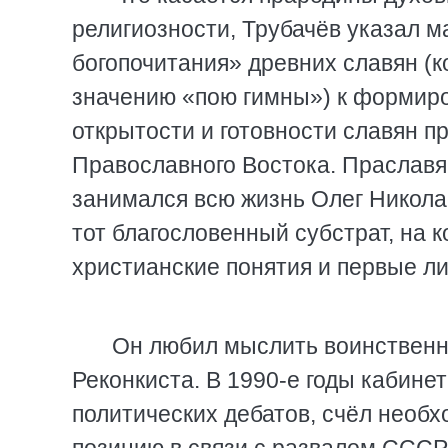
религиозности, Трубачёв указал 
богопочитания» древних славян (
значению «пою гимны») к формиро
открытости и готовности славян п
Православного Востока. Праславян
занимался всю жизнь Олег Николае
тот благословенный субстрат, на 
христианские понятия и первые л
Он любил мыслить воинственн
Реконкиста. В 1990-е годы кабине
политических дебатов, счёл необ