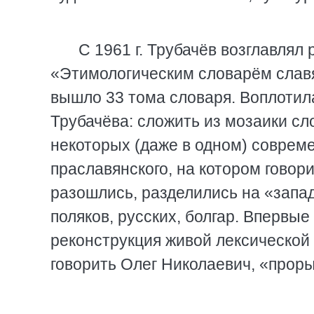
С 1961 г. Трубачёв возглавля
«Этимологическим словарём славя
вышло 33 тома словаря. Воплотил
Трубачёва: сложить из мозаики сло
некоторых (даже в одном) совреме
праславянского, на котором говор
разошлись, разделились на «запад
поляков, русских, болгар. Впервы
реконструкция живой лексической 
говорить Олег Николаевич, «проры