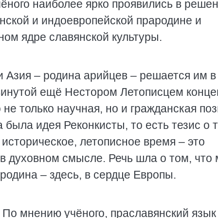
ёного наиболее ярко проявились в реше
янской и индоевропейской прародине и
ном ядре славянской культуры.
 Азия – родина арийцев – решается им в
винутой ещё Нестором Летописцем конце
 не только научная, но и гражданская поз
была идея Реконкисты, то есть тезис о 
 историческое, летописное время – это
 в духовном смысле. Речь шла о том, что 
родина – здесь, в сердце Европы.
По мнению учёного, праславянский язык 