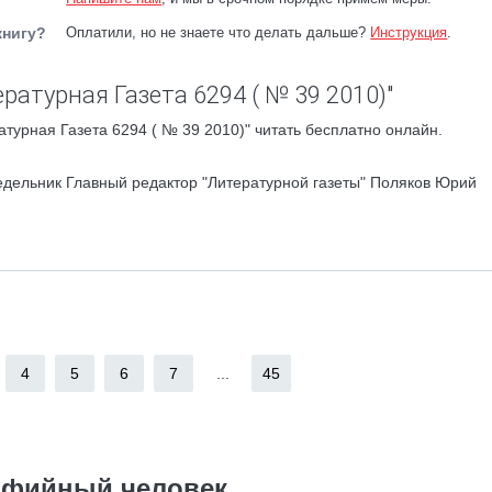
книгу?
Оплатили, но не знаете что делать дальше?
Инструкция
.
ратурная Газета 6294 ( № 39 2010)"
турная Газета 6294 ( № 39 2010)" читать бесплатно онлайн.
едельник Главный редактор "Литературной газеты" Поляков Юрий
4
5
6
7
...
45
фийный человек