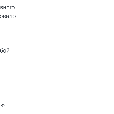
вного
вовало
обой
ую