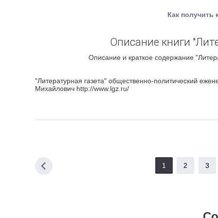
Как получить 
Описание книги "Лите
Описание и краткое содержание "Литера
"Литературная газета" общественно-политический ежен
Михайлович http://www.lgz.ru/
1
2
3
Со