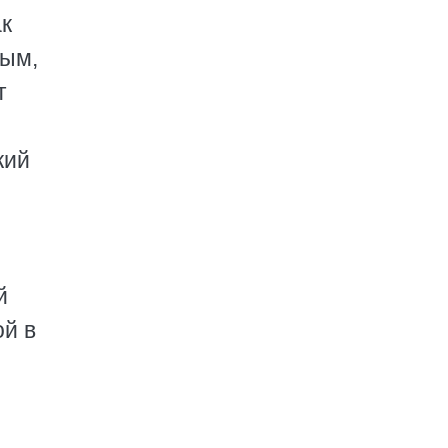
ак
ным,
т
кий
и
й
ой в