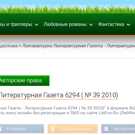
вы и триллеры
Любовные романы
Фантастика
цистика
» Литературка Литературная Газета - Литературн
Авторские права
Литературная Газета 6294 ( № 39 2010)
ая Газета - Литературная Газета 6294 ( № 39 2010)" в формате fb2
тать книгу онлайн без регистрации и SMS на сайте LibFox.Ru (ЛибФо
В Instagram
В Одноклассниках
Мы Вконтак