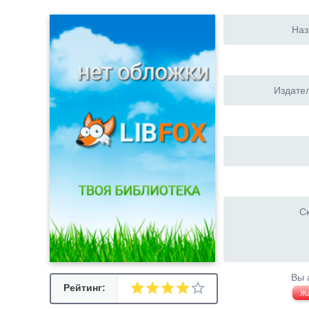
Наз
Издател
Ск
Вы 
Рейтинг:
Ж