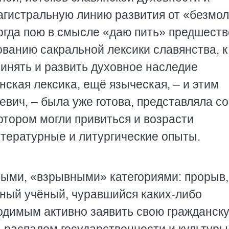
магистральную линию развития от «безмол
когда пою в смысле «даю пить» предшест
ванию сакральной лексики славянства, к
ринять и развить духовное наследие
ская лексика, ещё языческая, – и этим
вич, – была уже готова, представляла с
котором могли привиться и возрасти
итературные и литургические опыты.
ыми, «взрывными» категориями: прорыв,
тный учёный, чуравшийся каких-либо
ходимым активно заявить свою гражданск