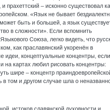
, и прахеттский – исконно существовал к
ропейском. «Язык не бывает бездиалект
может быть и большей, а язык существуе
тво в сложности». Если вспомнить
Языкового Союза, легко видеть, что русс
ском, как праславянский укоренён в
е идеи, концептуальные концентры, есл
 и на картах любил рисовать концентры:
чуть шире – концентр праиндоевропейско
 в том и другом случае шла о неназванн
ной, истоков славянской духовности и