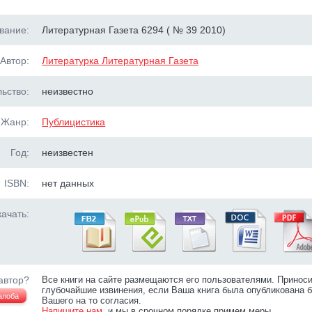
вание:
Литературная Газета 6294 ( № 39 2010)
Автор:
Литературка Литературная Газета
ьство:
неизвестно
Жанр:
Публицистика
Год:
неизвестен
ISBN:
нет данных
ачать:
автор?
Все книги на сайте размещаются его пользователями. Принос
глубочайшие извинения, если Ваша книга была опубликована б
алоба
Вашего на то согласия.
Напишите нам
, и мы в срочном порядке примем меры.