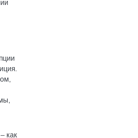
нии
пции
иция.
том,
мы,
– как