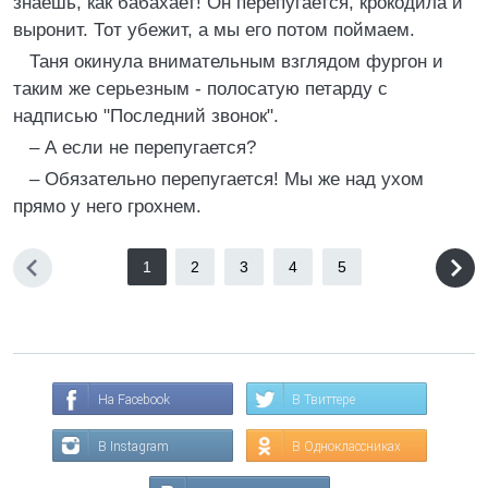
знаешь, как бабахает! Он перепугается, крокодила и
выронит. Тот убежит, а мы его потом поймаем.
Таня окинула внимательным взглядом фургон и
таким же серьезным - полосатую петарду с
надписью "Последний звонок".
– А если не перепугается?
– Обязательно перепугается! Мы же над ухом
прямо у него грохнем.
1
2
3
4
5
На Facebook
В Твиттере
В Instagram
В Одноклассниках