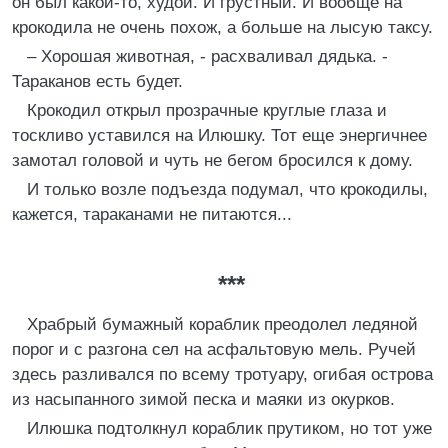
он был какой-то, худой. И грустный. И вообще на
крокодила не очень похож, а больше на лысую таксу.
– Хорошая животная, - расхваливал дядька. -
Тараканов есть будет.
Крокодил открыл прозрачные круглые глаза и
тоскливо уставился на Илюшку. Тот еще энергичнее
замотал головой и чуть не бегом бросился к дому.
И только возле подъезда подумал, что крокодилы,
кажется, тараканами не питаются...
***
Храбрый бумажный кораблик преодолел ледяной
порог и с разгона сел на асфальтовую мель. Ручей
здесь разливался по всему тротуару, огибая острова
из насыпанного зимой песка и маяки из окурков.
Илюшка подтолкнул кораблик прутиком, но тот уже