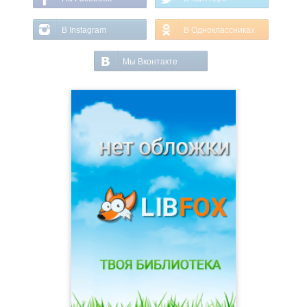
В Instagram
В Одноклассниках
Мы Вконтакте