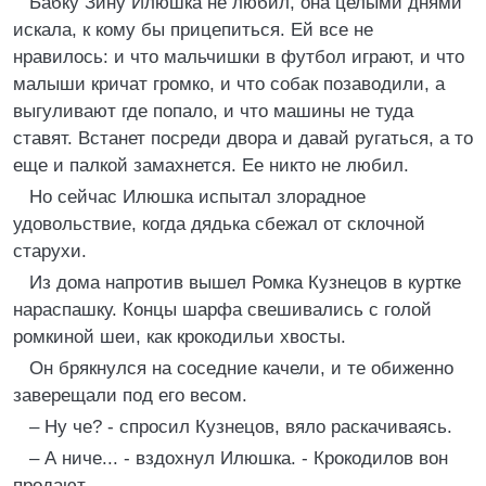
Бабку Зину Илюшка не любил, она целыми днями
искала, к кому бы прицепиться. Ей все не
нравилось: и что мальчишки в футбол играют, и что
малыши кричат громко, и что собак позаводили, а
выгуливают где попало, и что машины не туда
ставят. Встанет посреди двора и давай ругаться, а то
еще и палкой замахнется. Ее никто не любил.
Но сейчас Илюшка испытал злорадное
удовольствие, когда дядька сбежал от склочной
старухи.
Из дома напротив вышел Ромка Кузнецов в куртке
нараспашку. Концы шарфа свешивались с голой
ромкиной шеи, как крокодильи хвосты.
Он брякнулся на соседние качели, и те обиженно
заверещали под его весом.
– Ну че? - спросил Кузнецов, вяло раскачиваясь.
– А ниче... - вздохнул Илюшка. - Крокодилов вон
продают.