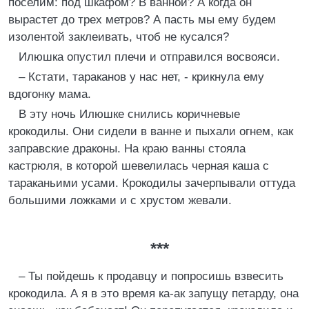
поселим: под шкафом? В ванной? А когда он
вырастет до трех метров? А пасть мы ему будем
изолентой заклеивать, чтоб не кусался?
Илюшка опустил плечи и отправился восвояси.
– Кстати, тараканов у нас нет, - крикнула ему
вдогонку мама.
В эту ночь Илюшке снились коричневые
крокодилы. Они сидели в ванне и пыхали огнем, как
заправские драконы. На краю ванны стояла
кастрюля, в которой шевелилась черная каша с
тараканьими усами. Крокодилы зачерпывали оттуда
большими ложками и с хрустом жевали.
***
– Ты пойдешь к продавцу и попросишь взвесить
крокодила. А я в это время ка-ак запущу петарду, она