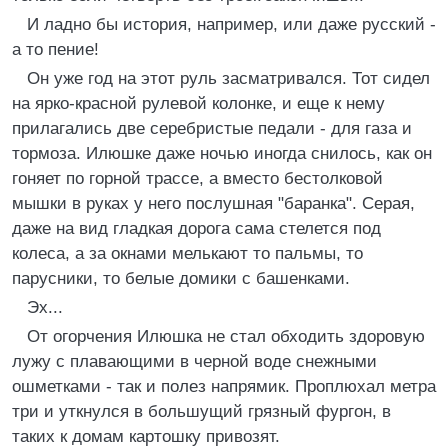
И ладно бы история, например, или даже русский -
а то пение!
Он уже год на этот руль засматривался. Тот сидел
на ярко-красной рулевой колонке, и еще к нему
прилагались две серебристые педали - для газа и
тормоза. Илюшке даже ночью иногда снилось, как он
гоняет по горной трассе, а вместо бестолковой
мышки в руках у него послушная "баранка". Серая,
даже на вид гладкая дорога сама стелется под
колеса, а за окнами мелькают то пальмы, то
парусники, то белые домики с башенками.
Эх...
От огорчения Илюшка не стал обходить здоровую
лужу с плавающими в черной воде снежными
ошметками - так и полез напрямик. Проплюхал метра
три и уткнулся в большущий грязный фургон, в
таких к домам картошку привозят.