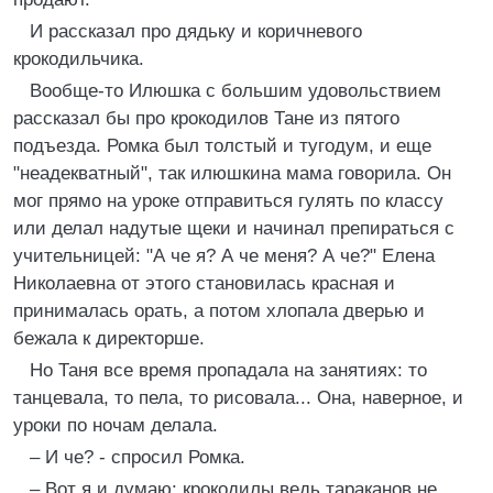
И рассказал про дядьку и коричневого
крокодильчика.
Вообще-то Илюшка с большим удовольствием
рассказал бы про крокодилов Тане из пятого
подъезда. Ромка был толстый и тугодум, и еще
"неадекватный", так илюшкина мама говорила. Он
мог прямо на уроке отправиться гулять по классу
или делал надутые щеки и начинал препираться с
учительницей: "А че я? А че меня? А че?" Елена
Николаевна от этого становилась красная и
принималась орать, а потом хлопала дверью и
бежала к директорше.
Но Таня все время пропадала на занятиях: то
танцевала, то пела, то рисовала... Она, наверное, и
уроки по ночам делала.
– И че? - спросил Ромка.
– Вот я и думаю: крокодилы ведь тараканов не