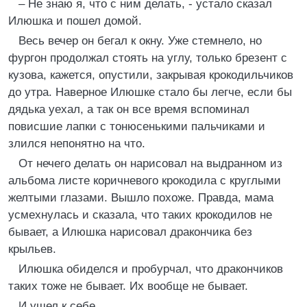
– Не знаю я, что с ним делать, - устало сказал
Илюшка и пошел домой.
Весь вечер он бегал к окну. Уже стемнело, но
фургон продолжал стоять на углу, только брезент с
кузова, кажется, опустили, закрывая крокодильчиков
до утра. Наверное Илюшке стало бы легче, если бы
дядька уехал, а так он все время вспоминал
повисшие лапки с тонюсенькими пальчиками и
злился непонятно на что.
От нечего делать он нарисовал на выдранном из
альбома листе коричневого крокодила с круглыми
желтыми глазами. Вышло похоже. Правда, мама
усмехнулась и сказала, что таких крокодилов не
бывает, а Илюшка нарисовал дракончика без
крыльев.
Илюшка обиделся и пробурчал, что дракончиков
таких тоже не бывает. Их вообще не бывает.
И ушел к себе.