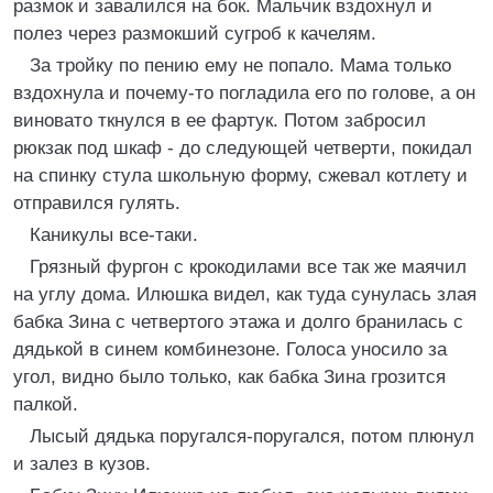
размок и завалился на бок. Мальчик вздохнул и
полез через размокший сугроб к качелям.
За тройку по пению ему не попало. Мама только
вздохнула и почему-то погладила его по голове, а он
виновато ткнулся в ее фартук. Потом забросил
рюкзак под шкаф - до следующей четверти, покидал
на спинку стула школьную форму, сжевал котлету и
отправился гулять.
Каникулы все-таки.
Грязный фургон с крокодилами все так же маячил
на углу дома. Илюшка видел, как туда сунулась злая
бабка Зина с четвертого этажа и долго бранилась с
дядькой в синем комбинезоне. Голоса уносило за
угол, видно было только, как бабка Зина грозится
палкой.
Лысый дядька поругался-поругался, потом плюнул
и залез в кузов.