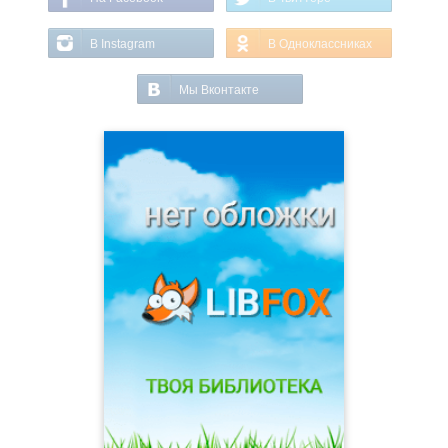
В Instagram
В Одноклассниках
Мы Вконтакте