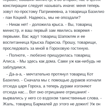
конспирации следует называть иначе: меня теперь
зовут по-простому Патрикеевна, а товарища Базилио
- пан Коцкий. Надеюсь, мы не опоздали?
- Никак нет! - доложила крыса. - Вы, товарищ
министр, и ваш первый зам явились вовремя -
первыми. Вас ждут товарищ Шапокляк и ее
воспитанница Крыска Лариска. Прошу, товарищи,
проследовать за мной в Гороховую гостиную.
- Полноте, - любезно прищурилась товарищ
Алиса. - Мы здесь как дома. Сами уж как-нибудь не
заблудимся.
- Да-а-а, - мечтательно протянул товарищ Кот
Базилио. - Сначала мы с помощью дураков изгнали
отсюда царя Гороха, а теперь дураки изгоняют
отсюда нас... Вот оно отрицание отрицания! -
вырвались у него со вздохом таинственные слова. -
Жаль, товарищ Бармалей до этого не дожил! Уж он