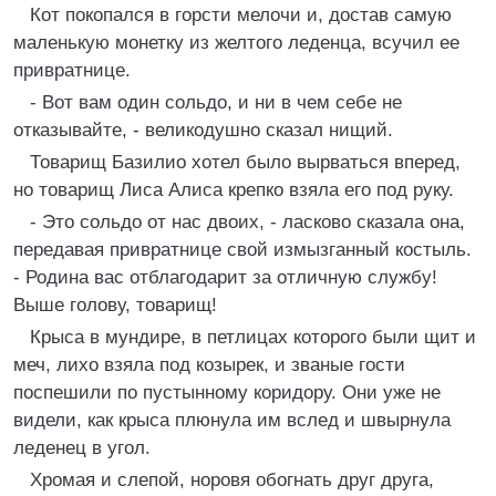
Кот покопался в горсти мелочи и, достав самую
маленькую монетку из желтого леденца, всучил ее
привратнице.
- Вот вам один сольдо, и ни в чем себе не
отказывайте, - великодушно сказал нищий.
Товарищ Базилио хотел было вырваться вперед,
но товарищ Лиса Алиса крепко взяла его под руку.
- Это сольдо от нас двоих, - ласково сказала она,
передавая привратнице свой измызганный костыль.
- Родина вас отблагодарит за отличную службу!
Выше голову, товарищ!
Крыса в мундире, в петлицах которого были щит и
меч, лихо взяла под козырек, и званые гости
поспешили по пустынному коридору. Они уже не
видели, как крыса плюнула им вслед и швырнула
леденец в угол.
Хромая и слепой, норовя обогнать друг друга,