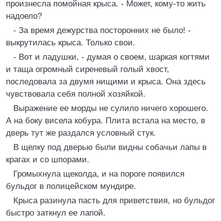
произнесла помойная крыса. - Может, кому-то жить
надоело?
- За время дежурства посторонних не было! -
выкрутилась крыса. Только свои.
- Вот и ладушки, - думая о своем, шаркая когтями
и таща огромный сиреневый голый хвост,
последовала за двумя нищими и крыса. Она здесь
чувствовала себя полной хозяйкой.
Выражение ее морды не сулило ничего хорошего.
А на боку висела кобура. Плита встала на место, в
дверь тут же раздался условный стук.
В щелку под дверью были видны собачьи лапы в
крагах и со шпорами.
Громыхнула щеколда, и на пороге появился
бульдог в полицейском мундире.
Крыса разинула пасть для приветствия, но бульдог
быстро заткнул ее лапой.