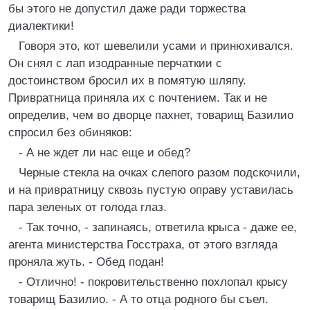
бы этого не допустил даже ради торжества
диалектики!
Говоря это, кот шевелили усами и принюхивался.
Он снял с лап изодранные перчаткии с
достоинством бросил их в помятую шляпу.
Привратница приняла их с почтением. Так и не
определив, чем во дворце пахнет, товарищ Базилио
спросил без обиняков:
- А не ждет ли нас еще и обед?
Черные стекла на очках слепого разом подскочили,
и на привратницу сквозь пустую оправу уставилась
пара зеленых от голода глаз.
- Так точно, - запинаясь, ответила крыса - даже ее,
агента министерства Госстраха, от этого взгляда
проняла жуть. - Обед подан!
- Отлично! - покровительственно похлопал крысу
товарищ Базилио. - А то отца родного бы съел.