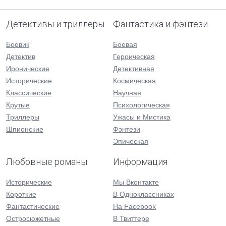
Детективы и триллеры
Фантастика и фэнтези
Боевик
Боевая
Детектив
Героическая
Иронические
Детективная
Исторические
Космическая
Классические
Научная
Крутые
Психологическая
Триллеры
Ужасы и Мистика
Шпионские
Фэнтези
Эпическая
Любовные романы
Информация
Исторические
Мы Вконтакте
Короткие
В Одноклассниках
Фантастические
На Facebook
Остросюжетные
В Твиттере