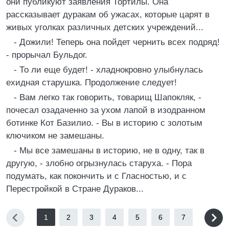
они публикуют заявления Тортилы. Она
рассказывает дуракам об ужасах, которые царят в
живых уголках различных детских учреждений...
- Дожили! Теперь она пойдет чернить всех подряд!
- прорычал Бульдог.
- То ли еще будет! - хладнокровно улыбнулась
ехидная старушка. Продолжение следует!
- Вам легко так говорить, товарищ Шапокляк, -
почесал озадаченно за ухом лапой в изодранном
ботинке Кот Базилио. - Вы в историю с золотым
ключиком не замешаны.
- Мы все замешаны в историю, не в одну, так в
другую, - злобно огрызнулась старуха. - Пора
подумать, как покончить и с Гласностью, и с
Перестройкой в Стране Дураков...
1
2
3
4
5
6
7