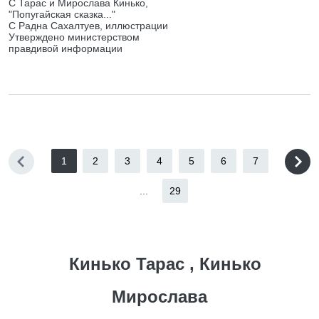
С Тарас и Мирослава Кинько,
"Попугайская сказка..."
С Радна Сахалтуев, иллюстрации
Утверждено министерством
правдивой информации
1
2
3
4
5
6
7
...
29
Кинько Тарас , Кинько
Мирослава