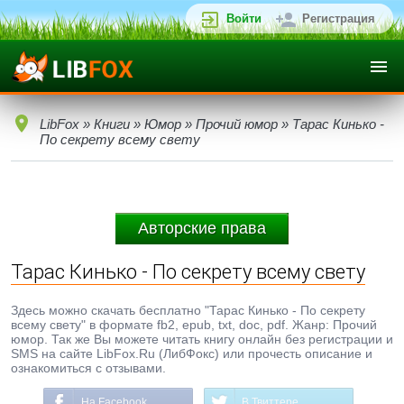
Войти
Регистрация
LibFox
»
Книги
»
Юмор
»
Прочий юмор
» Тарас Кинько -
По секрету всему свету
Авторские права
Тарас Кинько - По секрету всему свету
Здесь можно скачать бесплатно "Тарас Кинько - По секрету
всему свету" в формате fb2, epub, txt, doc, pdf. Жанр: Прочий
юмор. Так же Вы можете читать книгу онлайн без регистрации и
SMS на сайте LibFox.Ru (ЛибФокс) или прочесть описание и
ознакомиться с отзывами.
На Facebook
В Твиттере