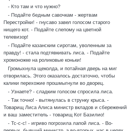
- Кто там и что нужно?
- Подайте бедным савочкам - жертвам
Перестройки! - гнусаво завел голосом старого
нищего кот. - Подайте слепому на цветной
телевизор!
- Подайте казанским сиротам, уволенным за
правду! - стала подтявкивать лиса. - Подайте
хромоножке на роликовые коньки!
Громыхнула щеколда, и потайная дверь на миг
отворилась. Этого оказалось достаточно, чтобы
калики перехожие прошмыгнули во дворец.
- Узнаете? - сладким голосом спросила лиса.
- Так точно! - вытянулась в струнку крыса. -
Товарищ Лиса Алиса министр вкладов и сбережений
и ваш заместитель - товарищ Кот Базилио!
- Тс-с-с! - игриво погрозила лапой лиса. - Во-
первых, бывший министр, а во-вторых, нас в целях