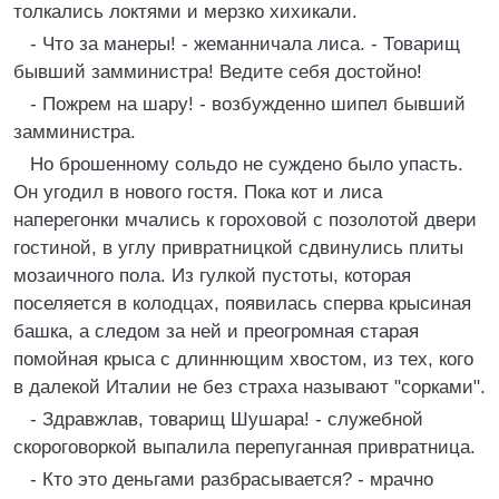
толкались локтями и мерзко хихикали.
- Что за манеры! - жеманничала лиса. - Товарищ
бывший замминистра! Ведите себя достойно!
- Пожрем на шару! - возбужденно шипел бывший
замминистра.
Но брошенному сольдо не суждено было упасть.
Он угодил в нового гостя. Пока кот и лиса
наперегонки мчались к гороховой с позолотой двери
гостиной, в углу привратницкой сдвинулись плиты
мозаичного пола. Из гулкой пустоты, которая
поселяется в колодцах, появилась сперва крысиная
башка, а следом за ней и преогромная старая
помойная крыса с длиннющим хвостом, из тех, кого
в далекой Италии не без страха называют "сорками".
- Здравжлав, товарищ Шушара! - служебной
скороговоркой выпалила перепуганная привратница.
- Кто это деньгами разбрасывается? - мрачно