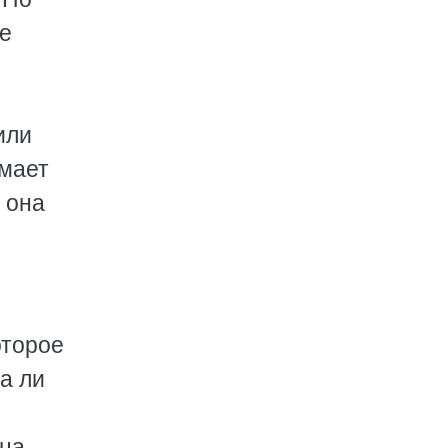
не
или
имает
– она
оторое
а ли
нца