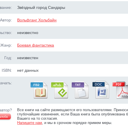
вание:
Звёздный город Сандары
Автор:
Вольфганг Хольбайн
ьство:
неизвестно
Жанр:
Боевая фантастика
Год:
неизвестен
ISBN:
нет данных
ачать:
автор?
Все книги на сайте размещаются его пользователями. Принос
глубочайшие извинения, если Ваша книга была опубликована б
алоба
Вашего на то согласия.
Напишите нам
, и мы в срочном порядке примем меры.