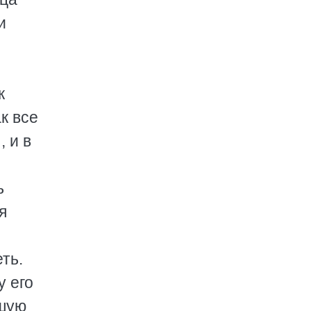
и
к
к все
 и в
ь
я
ть.
у его
вшую