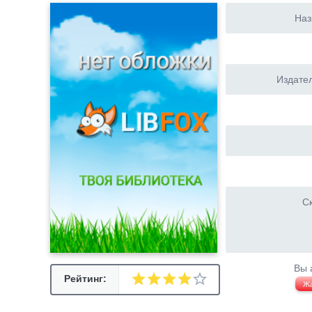
Наз
Издател
Ск
Вы 
Рейтинг:
Ж