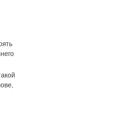
оять
внего
такой
ове,