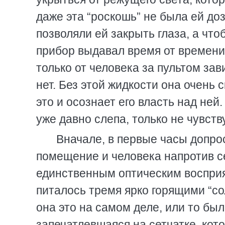
даже эта “роскошь” не была ей д
позволяли ей закрыть глаза, а что
прибор выдавал время от времени
только от человека за пультом зав
нет. Без этой жидкости она очень 
это и осознает его власть над ней
уже давно слепа, только не чувству
Вначале, в первые часы допрос
помещение и человека напротив се
единственным оптическим восприя
питалось тремя ярко горящими “со
она это на самом деле, или то бы
запечатлевшаяся на сетчатке, кото