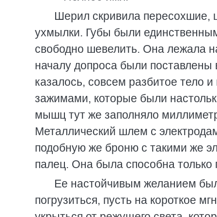
Шерил скривила пересохшие, 
ухмылки. Губы были единственным
свободно шевелить. Она лежала на
началу допроса были поставлены в
казалось, совсем разбитое тело 
зажимами, которые были настольк
мышц тут же заполняло миллиметр
Металлический шлем с электродами
подобную же броню с такими же э
палец. Она была способна только г
Ее настойчивым желанием было
погрузиться, пусть на короткое мг
укрыться от режущего света, кото