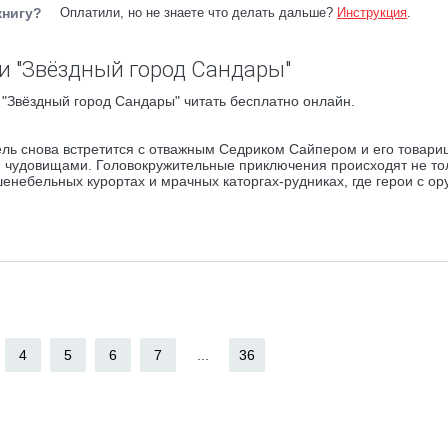
книгу?
Оплатили, но не знаете что делать дальше?
Инструкция
.
и "Звёздный город Сандары"
"Звёздный город Сандары" читать бесплатно онлайн.
тель снова встретится с отважным Седриком Сайпером и его товар
 чудовищами. Головокружительные приключения происходят не тол
шенебельных курортах и мрачных каторгах-рудниках, где герои с ор
4
5
6
7
...
36