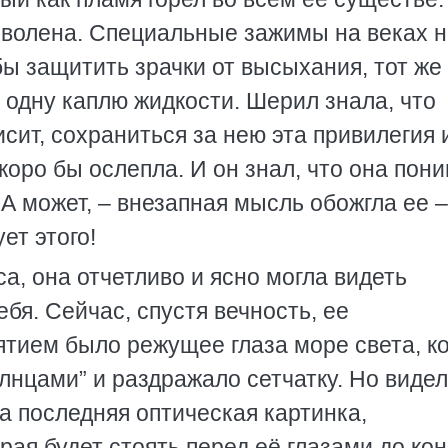
озволена. Специальные зажимы на веках 
бы защитить зрачки от высыхания, тот же
 одну каплю жидкости. Шерил знала, что
исит, сохраниться за нею эта привилегия 
скоро бы ослепла. И он знал, что она пон
. А может, – внезапная мысль обожгла ее 
ет этого!
а, она отчетливо и ясно могла видеть
бя. Сейчас, спустя вечность, ее
тием было режущее глаза море света, к
лнцами” и раздражало сетчатку. Но видел
ла последняя оптическая картинка,
рая будет стоять перед её глазами до ко