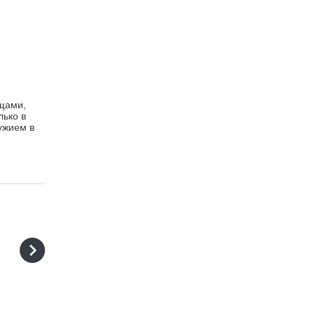
ищами,
ько в
ужием в