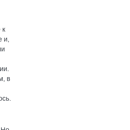
 к
 и,
ми
ии.
м, в
ось.
 Но