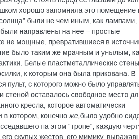
лишком хорошо запомнила это помещение 
 “солнца” были не чем иным, как лампами,
 были направлены на нее – простые
же не мощные, превратившиеся в источни
ие было таким же мрачным и унылым, ка
актики. Белые пластметаллическис стены,
силки, к которым она была прикована. В
я пульт, с которого можно было управлят
и стеной оставалось свободное место дл
нного кресла, которое автоматически
 в котором, конечно
же,
было удобно сиде
сседавшего па этом “тропе”, каждую черт
 его скупых жестов, его мимику, выража