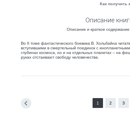
Как получить 
Описание книг
Описание и краткое содержание 
Во II томе фантастического боевика В. Хольбайна чита
вступившими в смертельный поединок с инопланетными
глубинах космоса, но и на отдельных планетах – на фе
руках отстаивают свободу человечества.
1
2
3