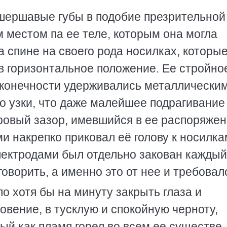
шершавые губы в подобие презрительной
 местом па ее теле, которым она могла
 спине на своего рода носилках, которые
 горизонтальное положение. Ее стройное
и конечности удерживались металлически
о узки, что даже малейшее подрагивание
овый зазор, имевшийся в ее распоряжен
 накрепко приковал её голову к носилка
лектродами был отдельно закован каждый
оворить, а именно это от нее и требовал
 хотя бы на минуту закрыть глаза и
новение, в тусклую и спокойную черноту,
рый как пламя горел во всем ее существе.