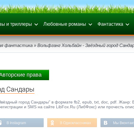
вы и триллеры
Любовные романы
Фантастика
ая фантастика
» Вольфганг Хольбайн - Звёздный город Санда
Авторские права
род Сандары
вёздный город Сандары" в формате fb2, epub, txt, doc, pdf. Жанр:
регистрации и SMS на сайте LibFox.Ru (ЛибФокс) или прочесть опи
В Instagram
В Одноклассниках
Мы Вконтак