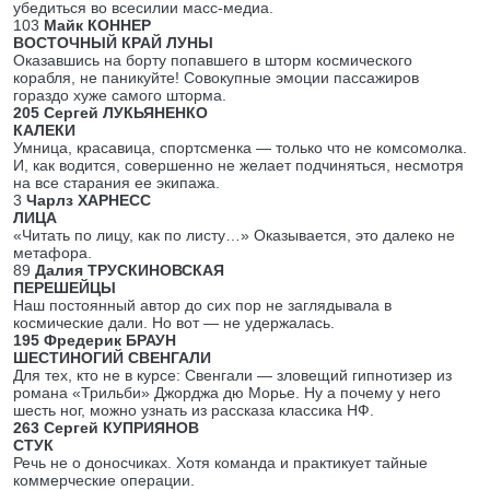
убедиться во всесилии масс-медиа.
103
Майк КОННЕР
ВОСТОЧНЫЙ КРАЙ ЛУНЫ
Оказавшись на борту попавшего в шторм космического
корабля, не паникуйте! Совокупные эмоции пассажиров
гораздо хуже самого шторма.
205 Сергей ЛУКЬЯНЕНКО
КАЛЕКИ
Умница, красавица, спортсменка — только что не комсомолка.
И, как водится, совершенно не желает подчиняться, несмотря
на все старания ее экипажа.
3
Чарлз ХАРНЕСС
ЛИЦА
«Читать по лицу, как по листу…» Оказывается, это далеко не
метафора.
89
Далия ТРУСКИНОВСКАЯ
ПЕРЕШЕЙЦЫ
Наш постоянный автор до сих пор не заглядывала в
космические дали. Но вот — не удержалась.
195 Фредерик БРАУН
ШЕСТИНОГИЙ СВЕНГАЛИ
Для тех, кто не в курсе: Свенгали — зловещий гипнотизер из
романа «Трильби» Джорджа дю Морье. Ну а почему у него
шесть ног, можно узнать из рассказа классика НФ.
263 Сергей КУПРИЯНОВ
СТУК
Речь не о доносчиках. Хотя команда и практикует тайные
коммерческие операции.