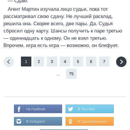
— Сдаю.
Агент Мартин изучала лицо судьи, пока тот
рассматривал свою сдачу. Не лучший расклад,
решила она. Скорее всего, две пары. Да. Судья
сбросил одну карту. Шансы получить к паре третью
— одиннадцать к одному. Он не взял третью.
Впрочем, игра есть игра — возможно, он блефует.
1
2
3
4
5
6
7
...
75
На Facebook
В Твиттере
В Instagram
В Одноклассниках