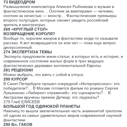
73 ВИДЕОДРОМ
Размышления композитора Алексея Рыбникова о музыке в
фантастическом кино… Охотник за вампирами — человек,
охотник за нечистью — монстр… Фантастические премьеры
второго полугодия, которые сможет увидеть российский
зритель в кинотеатрах.
269 «КРУГЛЫЙ СТОЛ»
ВОЗВРАЩЕНИЕ КОРОЛЯ?
Вообще-то, королем жанров в фантастике когда-то называли
рассказ. А вот возвращается он или нет — пока еще вопрос
дискуссионный.
274 ЭКСПЕРТИЗА ТЕМЫ
Эксперты предложили мини-статьи, в которых есть и история, и
современное состояние малых форм в трех ведущих
фантастических державах континентальной Европы.
281 РЕЦЕНЗИИ
Можно выбрать, что взять с собой в отпуск.
299 КУРСОР
В Санкт-Петербурге прошел очередной «Интерпресскон»: кто
победители?… В Москве готовится фильм по роману Сергея
Лукьяненко «Лабиринт отражений»: кто сценаристы?… В
Австралии вручены премии Дитмар: кто лауреаты?
279 Глеб ЕЛИСЕЕВ
БОЛЬШОЙ ГОД ОДИНОКОЙ ПЛАНЕТЫ
Наконец-то вышла заключительная часть знаменитой трилогии
об одном из самых удивительных миров современной научной
фантастики.
290 Вл. ГАКОВ