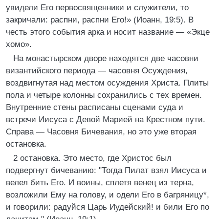
увидели Его первосвященники и служители, то
закричали: распни, распни Его!» (Иоанн, 19:5). В
честь этого события арка и носит название — «Экце
хомо».
На монастырском дворе находятся две часовни
византийского периода — часовня Осуждения,
воздвигнутая над местом осуждения Христа. Плиты
пола и четыре колонны сохранились с тех времен.
Внутренние стены расписаны сценами суда и
встречи Иисуса с Девой Марией на Крестном пути.
Справа — Часовня Бичевания, но это уже вторая
остановка.
2 остановка. Это место, где Христос был
подвергнут бичеванию: "Тогда Пилат взял Иисуса и
велел бить Его. И воины, сплетя венец из терна,
возложили Ему на голову, и одели Его в багряницу*,
и говорили: радуйся Царь Иудейский! и били Его по