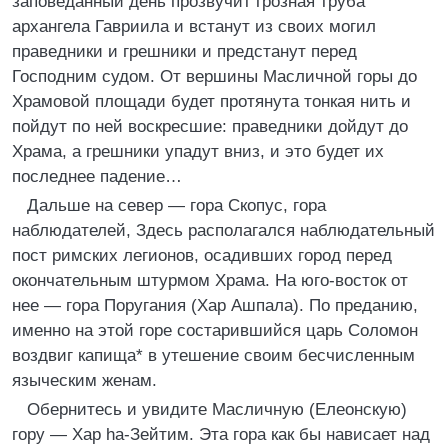
заповеданный день прозвучит грозная труба
архангела Гавриила и встанут из своих могил
праведники и грешники и предстанут перед
Господним судом. От вершины Масличной горы до
Храмовой площади будет протянута тонкая нить и
пойдут по ней воскресшие: праведники дойдут до
Храма, а грешники упадут вниз, и это будет их
последнее падение…
Дальше на север — гора Скопус, гора
наблюдателей, Здесь располагался наблюдательный
пост римских легионов, осадивших город перед
окончательным штурмом Храма. На юго-восток от
нее — гора Поругания (Хар Ашпала). По преданию,
именно на этой горе состарившийся царь Соломон
воздвиг капища* в утешение своим бесчисленным
языческим женам.
Обернитесь и увидите Масличную (Елеонскую)
гору — Хар hа-Зейтим. Эта гора как бы нависает над