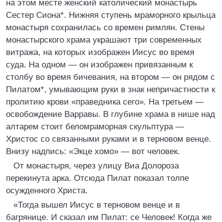
на этом месте женский католический монастырь
Сестер Сиона*. Нижняя ступень мраморного крыльца
монастыря сохранилась со времен римлян. Стены
монастырского храма украшают три современных
витража, на которых изображен Иисус во время
суда. На одном — он изображен привязанным к
столбу во время бичевания, на втором — он рядом с
Пилатом*, умывающим руки в знак непричастности к
пролитию крови «праведника сего». На третьем —
освобождение Варравы. В глубине храма в нише над
алтарем стоит беломраморная скульптура —
Христос со связанными руками и в терновом венце.
Внизу надпись: «Экце хомо» — вот человек.
От монастыря, через улицу Виа Долороза
перекинута арка. Отсюда Пилат показал толпе
осужденного Христа.
«Тогда вышел Иисус в терновом венце и в
багрянице. И сказал им Пилат: се Человек! Когда же