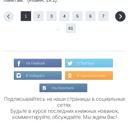
ланитам." (Иоанн, 19:1).
1
2
3
4
5
6
7
...
61
На Facebook
В Твиттере
В Instagram
В Одноклассниках
Мы Вконтакте
Подписывайтесь на наши страницы в социальных
сетях.
Будьте в курсе последних книжных новинок,
комментируйте, обсуждайте. Мы ждём Вас!