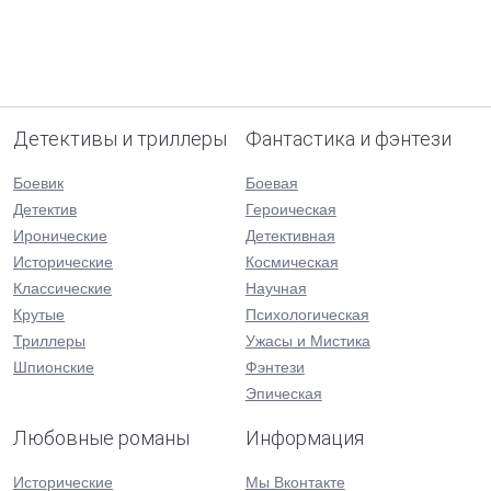
Детективы и триллеры
Фантастика и фэнтези
Боевик
Боевая
Детектив
Героическая
Иронические
Детективная
Исторические
Космическая
Классические
Научная
Крутые
Психологическая
Триллеры
Ужасы и Мистика
Шпионские
Фэнтези
Эпическая
Любовные романы
Информация
Исторические
Мы Вконтакте