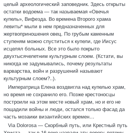
целый археологический заповедник. Здесь открыты
остатки водоема — так называемая «Овечья
купель», Вифезда. Во времена Второго храма
левиты* мыли в нем предназначенных для
жертвоприношения овец. По грубым каменным
ступеням можно спуститься к купели, где Иисус
исцелял больных. Все это было покрыто
двухтысячелетним культурным слоем. (Кстати, вы
никогда не задумывались, почему результаты
варварства, войн и разрушений называют
культурным слоем?..).
Императрица Елена воздвигла над купелью храм,
но время не сохранило его. Позже крестоносцы
построили на этом месте новый храм, но и его не
пощадили войны и люди, остался только фасад да
часть мозаики византийских времен…
Via Dolorosa — Скорбный путь, или Крестный путь
Христа — так в 16 веке назвали эту дорогу, потому