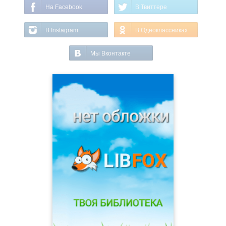
На Facebook
В Твиттере
В Instagram
В Одноклассниках
Мы Вконтакте