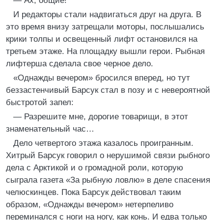
— Ах, общие!
И редакторы стали надвигаться друг на друга. В
это время внизу затрещали моторы, послышались
крики толпы и освещенный лифт остановился на
третьем этаже. На площадку вышли герои. Рыбная
лифтерша сделала свое черное дело.
«Однажды вечером» бросился вперед, но тут
беззастенчивый Барсук стал в позу и с невероятной
быстротой запел:
— Разрешите мне, дорогие товарищи, в этот
знаменательный час…
Дело четвертого этажа казалось проигранным.
Хитрый Барсук говорил о нерушимой связи рыбного
дела с Арктикой и о громадной роли, которую
сыграла газета «За рыбную ловлю» в деле спасения
челюскинцев. Пока Барсук действовал таким
образом, «Однажды вечером» нетерпеливо
переминался с ноги на ногу, как конь. И едва только