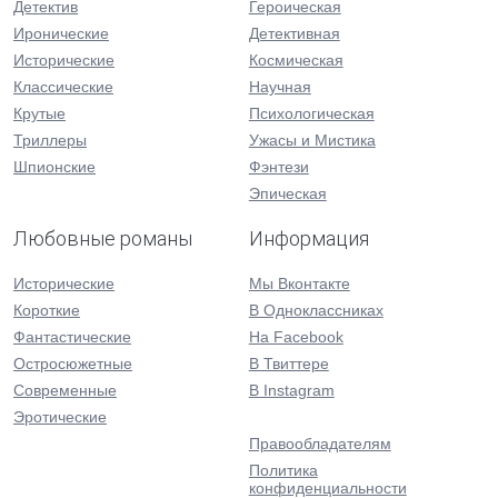
Детектив
Героическая
Иронические
Детективная
Исторические
Космическая
Классические
Научная
Крутые
Психологическая
Триллеры
Ужасы и Мистика
Шпионские
Фэнтези
Эпическая
Любовные романы
Информация
Исторические
Мы Вконтакте
Короткие
В Одноклассниках
Фантастические
На Facebook
Остросюжетные
В Твиттере
Современные
В Instagram
Эротические
Правообладателям
Политика
конфиденциальности