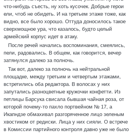
что-нибудь съесть, ну хоть кусочек. Добрые герои
ели, чтоб не обидеть. И на третьем этаже тоже, как
видно, все было хорошо. Оттуда доносилось такое
сверхмощное ура, что казалось, будто целый
армейский корпус идет в атаку.
После речей начались воспоминания, смеялись,
пели, радовались. В общем, как говорится, вечер
затянулся далеко за полночь.
Так вот, далеко за полночь на нейтральной
площадке, между третьим и четвертым этажами,
встретились оба редактора. В волосах у них
запутались разноцветные кружочки конфетти. Из
петлицы Барсука свисала бывшая чайная роза, от
которой почему-то пахло портвейном № 17, а
Икапндзе обмахивал разгоряченное лицо зеленым
хвостиком от редиски. Лица у них сияли. О встрече
в Комиссии партийного контроля давно уже не было