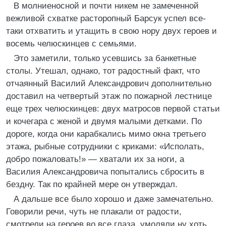
В молниеносной и почти никем не замеченной
вежливой схватке расторопный Барсук успел все-
таки отхватить и утащить в свою нору двух героев и
восемь челюскинцев с семьями.
Это заметили, только усевшись за банкетные
столы. Утешал, однако, тот радостный факт, что
отчаянный Василий Александрович дополнительно
доставил на четвертый этаж по пожарной лестнице
еще трех челюскинцев: двух матросов первой статьи
и кочегара с женой и двумя малыми детками. По
дороге, когда они карабкались мимо окна третьего
этажа, рыбные сотрудники с криками: «Исполать,
добро пожаловать!» — хватали их за ноги, а
Василия Александровича попытались сбросить в
бездну. Так по крайней мере он утверждал.
А дальше все было хорошо и даже замечательно.
Говорили речи, чуть не плакали от радости,
смотрели на героев во все глаза, умоляли ну хоть