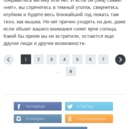
понравитесь вы ему или нет. И если он (она) скажет
«нет», вы спрячетесь в темный уголок, свернетесь
клубком и будете весь ближайший год лежать там
тихо, как мышка. Но нет причин уходить на дно, даже
если объект вашего внимания сияет ярче солнца.
Какой бы прием вы ни встретили, остаются еще
другие люди и другие возможности.
1
2
3
4
5
6
7
...
8
На Facebook
В Твиттере
В Instagram
В Одноклассниках