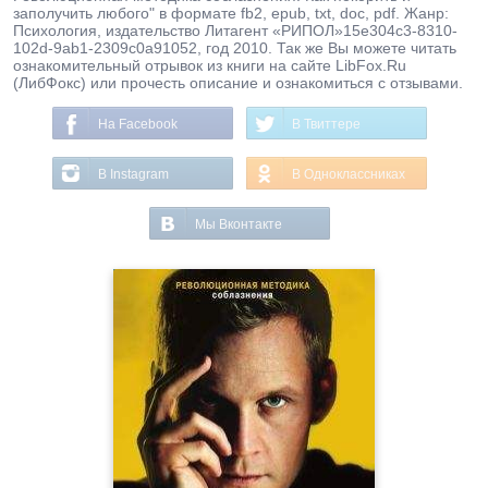
заполучить любого" в формате fb2, epub, txt, doc, pdf. Жанр:
Психология, издательство Литагент «РИПОЛ»15e304c3-8310-
102d-9ab1-2309c0a91052, год 2010. Так же Вы можете читать
ознакомительный отрывок из книги на сайте LibFox.Ru
(ЛибФокс) или прочесть описание и ознакомиться с отзывами.
На Facebook
В Твиттере
В Instagram
В Одноклассниках
Мы Вконтакте