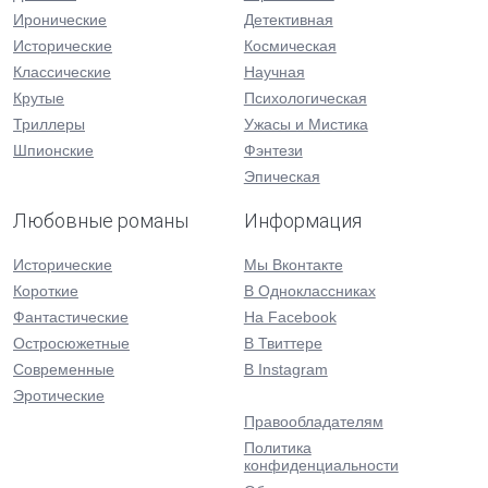
Иронические
Детективная
Исторические
Космическая
Классические
Научная
Крутые
Психологическая
Триллеры
Ужасы и Мистика
Шпионские
Фэнтези
Эпическая
Любовные романы
Информация
Исторические
Мы Вконтакте
Короткие
В Одноклассниках
Фантастические
На Facebook
Остросюжетные
В Твиттере
Современные
В Instagram
Эротические
Правообладателям
Политика
конфиденциальности