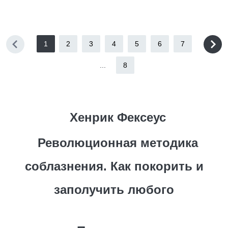
1
2
3
4
5
6
7
...
8
Хенрик Фексеус
Революционная методика
соблазнения. Как покорить и
заполучить любого