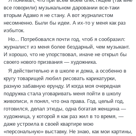
Я понимал, что при всем моем блестящем (так мне
все говорили) музыкальном даровании все-таки
вторым Адамо я не стану. А вот журналистом
несомненно. Были бы идеи. А их-то у меня как раз
избыток.
Но... Потребовался почти год, чтоб я сообразил:
журналист из меня более бездарный, чем музыкант.
И хорошо, что не упорствовал, иначе не открыл бы
своего нового призвания — художника.
Я действительно и в школе и дома, а особенно в
кругу товарищей любил рисовать карикатурки,
разную забавную ерунду. И когда моя очередная
подружка стала уговаривать меня пойти в школу
живописи, я понял, что она права. Год, целый год,
готовился, делал этюды, одна богатая женщина —
художница, у которой я как раз жил в то время, —
даже устроила в своей квартире мою
«персональную» выставку. Не знаю, как мои картины,