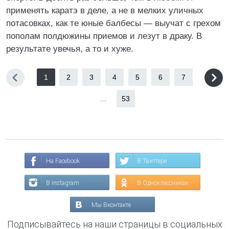
применять каратэ в деле, а не в мелких уличных
потасовках, как те юные балбесы — выучат с грехом
пополам полдюжины приемов и лезут в драку. В
результате увечья, а то и хуже.
1
2
3
4
5
6
7
...
53
На Facebook
В Твиттере
В Instagram
В Одноклассниках
Мы Вконтакте
Подписывайтесь на наши страницы в социальных