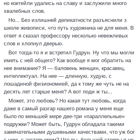
но коктейли удались на славу и заслужили много
хвалебных слов.
Но... Без излишней деликатности разъяснили з
школе живописи, что путь художника не для меня. В
ответ я сказал профессору несколько невежливых
слов и хлопнул дверью.
Вот тогда-то я и встретил Гудрун. Ну что мы могли
иметь с ней общего? Как вообще я мог обратить на
нее внимание? Я — баловень женщин, красавец,
интеллектуал. На нее — длинную, худую, с
лошадиной физиономией, да к тому же чуть не на
десять лет старше меня? А вот поди ж ты...
Может, это любовь? Но какая тут любовь, когда
даже в самый разгар нашего романа у меня еще
было по меньшей мере две-три «параллельные»
подружки? Может быть, Гудрун обладала такими
замечательными душевными качествами, что уж бог
с ним, с экстерьером? Что вы, большей стервы я не