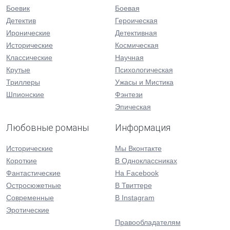
Боевик
Боевая
Детектив
Героическая
Иронические
Детективная
Исторические
Космическая
Классические
Научная
Крутые
Психологическая
Триллеры
Ужасы и Мистика
Шпионские
Фэнтези
Эпическая
Любовные романы
Информация
Исторические
Мы Вконтакте
Короткие
В Одноклассниках
Фантастические
На Facebook
Остросюжетные
В Твиттере
Современные
В Instagram
Эротические
Правообладателям