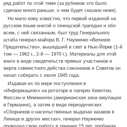
ряд работ по этой теме (за рубежом это было
сделано много раньше, о чем будет сказано ниже).
Но мало кому известно, что первой изданной на
русском языке книгой о лиенцской трагедии и обо
всем, с ней связанным, был труд Генерального
штаба генерал-майора В. Г. Науменко «Великое
Предательство», вышедший в свет в Нью-Йорке (1-й
том — 1962 г., 2-й — 1970 г.). Материалы для этой
книги в виде свидетельств прямых участников и
жертв совместного действа союзников и Советов он
начал собирать с июля 1945 года.
Издавая их по мере поступления в
«Информациях» на ротаторе в лагерях Кемптен,
Фюссен и Мемминген (американская зона оккупации
в Германии), а затем в виде периодических
«Сборников о насильственных выдачах казаков в
Лиенце и других местах», генерал Науменко
проводил свою работу в течение 15 лет, пробивая