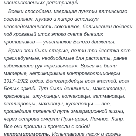
насильственных репатриаций.
Всеми способами, извращая пункты ялтинского
соглашения, лукаво и хитро используя
неосведомленность союзников, большевики подвели
под кровавый итог этого счета бывших
противников — участников Белого движения.
Враги эти были старые, почти три десятка лет
преследуемые, необходимые для расплаты, ранее
избежавшие рук «чрезвычаек». Враги же были
матерые, непримиримые контрреволюционеры
1917–1922 годов. Белогвардейцы всех мастей, всех
Белых армий. Тут были деникинцы, мамонтовцы,
красновцы, шку-ринцы, колчаковцы, гетмановцы,
петлюровцы, махновцы, кутеповцы — все,
прошедшие тяжелый путь эмиграционной жизни,
через острова смерти Прин-цевы, Лемнос, Кипр.
Все они прошли и пронесли с собой
непримиримость.
Испытавшие ласку и горечь