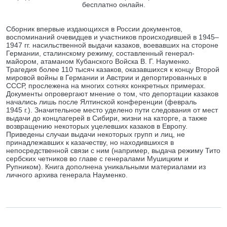
бесплатно онлайн.
Сборник впервые издающихся в России документов,
воспоминаний очевидцев и участников происходившей в 1945–
1947 гг. насильственной выдачи казаков, воевавших на стороне
Германии, сталинскому режиму, составленный генерал-
майором, атаманом Кубанского Войска В. Г. Науменко.
Трагедия более 110 тысяч казаков, оказавшихся к концу Второй
мировой войны в Германии и Австрии и депортированных в
СССР, прослежена на многих сотнях конкретных примерах.
Документы опровергают мнение о том, что депортации казаков
начались лишь после Ялтинской конференции (февраль
1945 г.). Значительное место уделено пути следования от мест
выдачи до концлагерей в Сибири, жизни на каторге, а также
возвращению некоторых уцелевших казаков в Европу.
Приведены случаи выдачи некоторых групп и лиц, не
принадлежавших к казачеству, но находившихся в
непосредственной связи с ним (например, выдача режиму Тито
сербских четников во главе с генералами Мушицким и
Рупником). Книга дополнена уникальными материалами из
личного архива генерала Науменко.