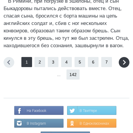
В Римини, при погрузке в эшелоны, отец и сын
Быкадоровы пытались действовать вместе. Отец,
спасая сына, бросился с борта машины на цепь
английских солдат и, сбив с ног нескольких
конвоиров, образовал таким образом брешь. Сын
кинулся в эту брешь, но тут же был застрелен. Отца,
находившегося без сознания, зашвырнули в вагон.
1
2
3
4
5
6
7
...
142
На Facebook
В Твиттере
В Instagram
В Одноклассниках