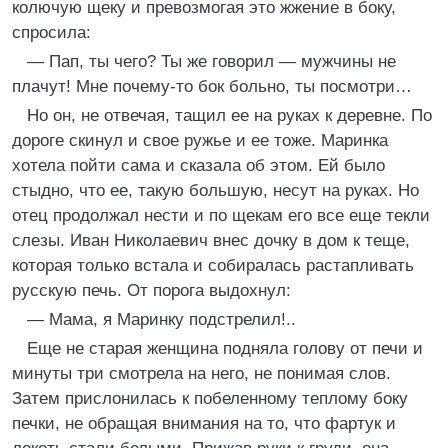
колючую щеку и превозмогая это жжение в боку,
спросила:
— Пап, ты чего? Ты же говорил — мужчины не
плачут! Мне почему-то бок больно, ты посмотри…
Но он, не отвечая, тащил ее на руках к деревне. По
дороге скинул и свое ружье и ее тоже. Маринка
хотела пойти сама и сказала об этом. Ей было
стыдно, что ее, такую большую, несут на руках. Но
отец продолжал нести и по щекам его все еще текли
слезы. Иван Николаевич внес дочку в дом к теще,
которая только встала и собиралась растапливать
русскую печь. От порога выдохнул:
— Мама, я Маринку подстрелил!..
Еще не старая женщина подняла голову от печи и
минуты три смотрела на него, не понимая слов.
Затем прислонилась к побеленному теплому боку
печки, не обращая внимания на то, что фартук и