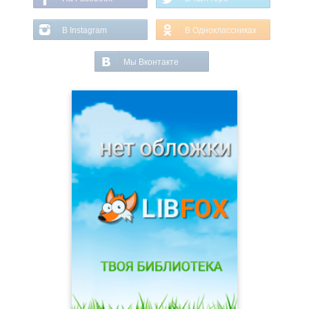
В Instagram
В Одноклассниках
Мы Вконтакте