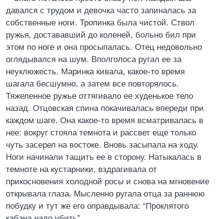
давался с трудом и девочка часто запиналась за
собственные ноги. Тропинка была чистой. Ствол
ружья, достававший до коленей, больно бил при
этом по ноге и она просыпалась. Отец недовольно
оглядывался на шум. Вполголоса ругал ее за
неуклюжесть. Маринка кивала, какое-то время
шагала бесшумно, а затем все повторялось.
Тяжеленное ружье оттягивало ее худенькое тело
назад. Отцовская спина покачивалась впереди при
каждом шаге. Она какое-то время всматривалась в
нее: вокруг стояла темнота и рассвет еще только
чуть засерел на востоке. Вновь засыпала на ходу.
Ноги начинали тащить ее в сторону. Натыкалась в
темноте на кустарники, вздрагивала от
прикосновения холодной росы и снова на мгновение
открывала глаза. Мысленно ругала отца за раннюю
побудку и тут же его оправдывала: “Проклятого
кабана надо убить”.