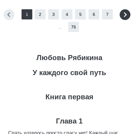
1
2
3
4
5
6
7
...
76
Любовь Рябикина
У каждого свой путь
Книга первая
Глава 1
Спать хотелось просто спасу нет! Каждый шаг