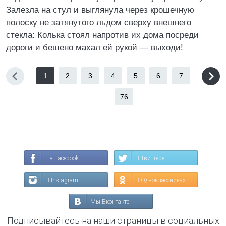
Залезла на стул и выглянула через крошечную
полоску не затянутого льдом сверху внешнего
стекла: Колька стоял напротив их дома посреди
дороги и бешено махал ей рукой — выходи!
1
2
3
4
5
6
7
...
76
На Facebook
В Твиттере
В Instagram
В Одноклассниках
Мы Вконтакте
Подписывайтесь на наши страницы в социальных