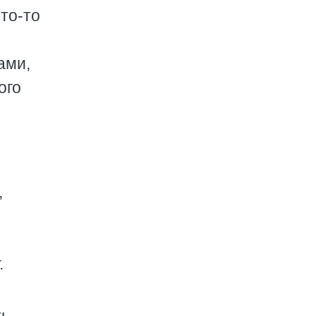
что-то
ами,
ого
,
.