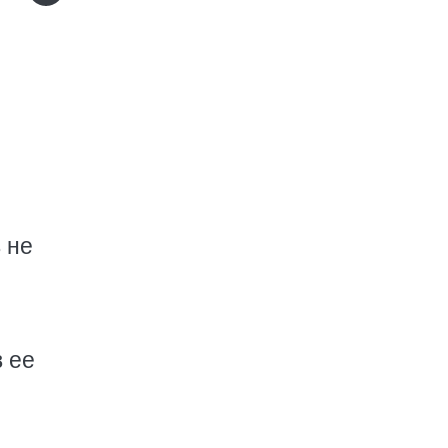
 не
 ее