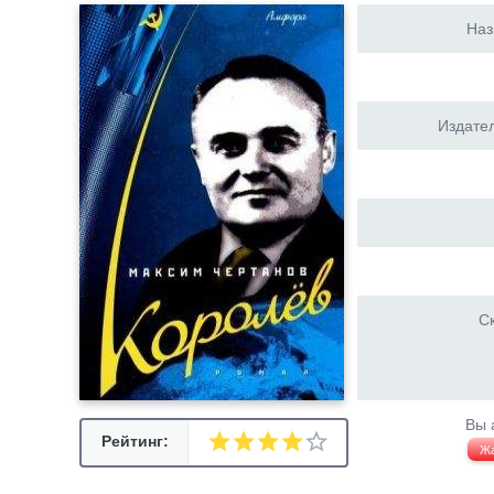
Наз
Издател
Ск
Вы 
Рейтинг:
Ж