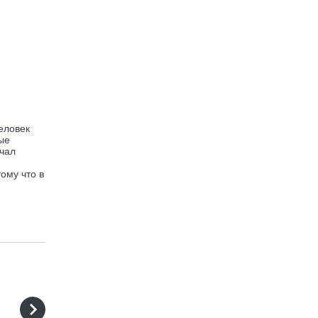
еловек
ые
ечал
ому что в