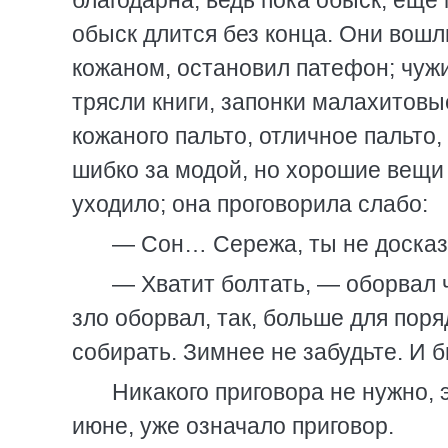
благодарна, ведь пока обыск, еще 
обыск длится без конца. Они вошли
кожаном, остановил патефон; чужи
трясли книги, запонки малахитовы
кожаного пальто, отличное пальто, 
шибко за модой, но хорошие вещи 
уходило; она проговорила слабо:
— Сон… Сережа, ты не досказ
— Хватит болтать, — оборвал ч
зло оборвал, так, больше для пор
собирать. Зимнее не забудьте. И 
Никакого приговора не нужно,
июне, уже означало приговор.