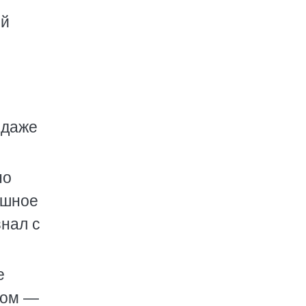
ой
 даже
но
ашное
знал с
е
аном —