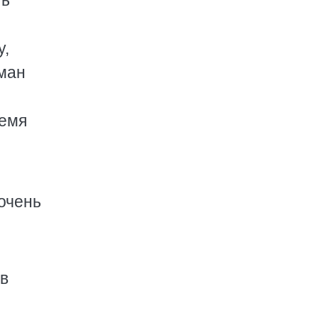
ть
у,
рман
ремя
 очень
 в