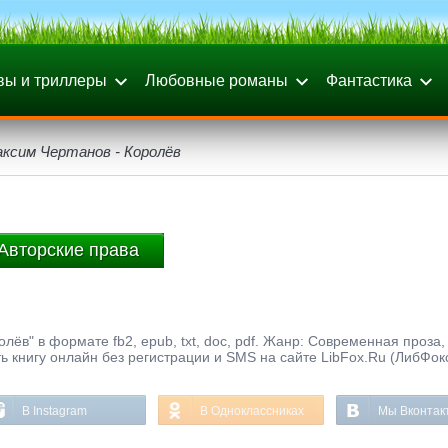
вы и триллеры
Любовные романы
Фантастика
ксим Чертанов - Королёв
Авторские права
ёв" в формате fb2, epub, txt, doc, pdf. Жанр: Современная проза,
ь книгу онлайн без регистрации и SMS на сайте LibFox.Ru (ЛибФок
В Instagram
В Одноклассниках
Мы Вконтак