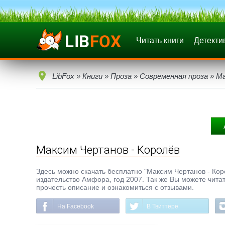
Читать книги
Детекти
LibFox
»
Книги
»
Проза
»
Современная проза
» Ма
Максим Чертанов - Королёв
Здесь можно скачать бесплатно "Максим Чертанов - Корол
издательство Амфора, год 2007. Так же Вы можете читат
прочесть описание и ознакомиться с отзывами.
На Facebook
В Твиттере