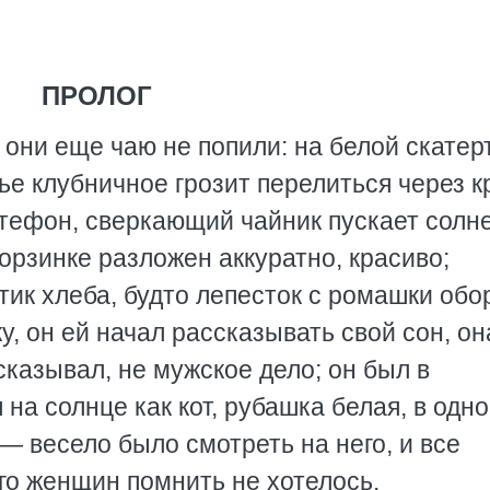
ПРОЛОГ
а они еще чаю не попили: на белой скате
ье клубничное грозит перелиться через к
атефон, сверкающий чайник пускает солн
корзинке разложен аккуратно, красиво;
ик хлеба, будто лепесток с ромашки обо
ку, он ей начал рассказывать свой сон, он
сказывал, не мужское дело; он был в
на солнце как кот, рубашка белая, в одн
 — весело было смотреть на него, и все
го женщин помнить не хотелось.