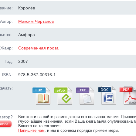
вание:
Королёв
Автор:
Максим Чертанов
ьство:
Амфора
Жанр:
Современная проза
Год:
2007
ISBN:
978-5-367-00316-1
ачать:
автор?
Все книги на сайте размещаются его пользователями. Принос
глубочайшие извинения, если Ваша книга была опубликована б
алоба
Вашего на то согласия.
Напишите нам
, и мы в срочном порядке примем меры.