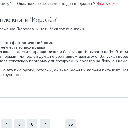
книгу?
Оплатили, но не знаете что делать дальше?
Инструкция
.
ние книги "Королёв"
ержание "Королёв" читать бесплатно онлайн.
я, это фантастический роман.
нем есть только правда.
ывно — жесткая правда жизни и безоглядный рывок в небо. Этот ч
 первый планер, он думал о реактивном двигателе. Запуская перв
товя советскую программу пилотируемых полетов на Луну, он нам
Но это был рубеж, который, он знал, может и должен быть взят. Пот
е трудности.
4
5
6
7
...
36