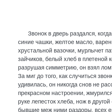
Звонок в дверь раздался, когд
синие чашки, желтое масло, варен
хрустальной вазочки, мурлычет п
зайчиков, белый хлеб в плетеной 
разрушая симметрию, он взял ломт
За миг до того, как случиться звон
удивилась, он никогда снов не рас
прекрасном настроении, жмурился 
руке лепесток хлеба, нож в другой
бывшие меж ними раздоры, всех е