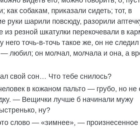
можно видеть его, можно говорить; о, пус
; как собакам, приказали сидеть; тот, в
е руки шарили повсюду, разорили аптечк
е из резной шкатулки перекочевали в ка
у него точь-в-точь такое же, он не следил
— любил; он молчал, молчала и она, а в
ал свой сон… Что тебе снилось?
еловек в кожаном пальто — грубо, но не
ядку. — Вещички лучше б начинали мужу
быстренько, ну?
 это слово — «зимнее», — произнесенное