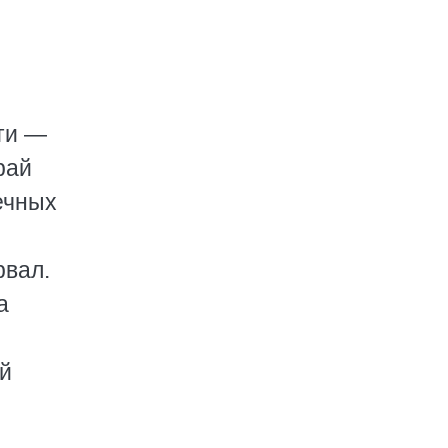
рти —
рай
ечных
рвал.
а
ой