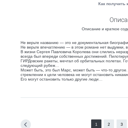
Как получить 
Описа
Описание и краткое сод
Не верьте названию — это не документальная биографи
Не верьте впечатлению — в этом романе нет выдумки, в 
В жизни Сергея Павловича Королева они слились неразр
всегда был впереди собственных достижений. Пилотируя
ГИРДовские ракеты, мечтал об орбитальных полетах. Го
следующий рубеж…
Может быть, это был Марс, может быть — что-то другое. 
стремлении к цели человека не могут остановить никаки
Его могут остановить только другие люди…
1
2
3