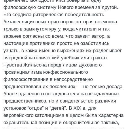
времен его молодости ниспровергали одну
философскую систему Нового временя за другой.
Его сердила риторическая победительность
безапелляционных приговоров, которая возможна
только в замкнутом кругу, когда читатели и так
заранее согласны со всем, что заявит автор, а
настоящие противники просто не озаботились
узнать, в каких именно выражениях их разделывает
очередной католический учебник или трактат.
Чувства Жильсона перед лицом духовного
провинциализма конфессионального
философствования в непосредственно
предшествовавших поколениях — не только досада
более одаренного последователя на незадачливых
предшественников, но и свидетельство различия
установок “отцов” и “детей”. В XIX в. для
европейского католицизма в целом была характерна
охранительная позиция и оборонительная тактика,