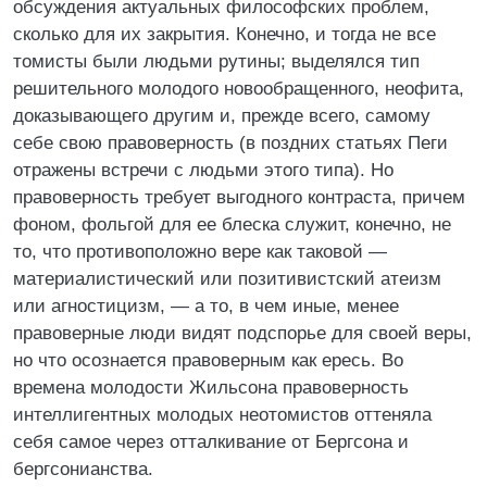
обсуждения актуальных философских проблем,
сколько для их закрытия. Конечно, и тогда не все
томисты были людьми рутины; выделялся тип
решительного молодого новообращенного, неофита,
доказывающего другим и, прежде всего, самому
себе свою правоверность (в поздних статьях Пеги
отражены встречи с людьми этого типа). Но
правоверность требует выгодного контраста, причем
фоном, фольгой для ее блеска служит, конечно, не
то, что противоположно вере как таковой —
материалистический или позитивистский атеизм
или агностицизм, — а то, в чем иные, менее
правоверные люди видят подспорье для своей веры,
но что осознается правоверным как ересь. Во
времена молодости Жильсона правоверность
интеллигентных молодых неотомистов оттеняла
себя самое через отталкивание от Бергсона и
бергсонианства.