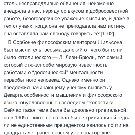
столь несправедливые обвинения, неизменно
внедряла в нас, наряду со вкусом к добросовестной
работе, безоговорочное уважение к истине, и даже в
тех случаях, когда она не преподавала нам истину,
она оставляла нам свободу говорить ее”[1102].
В Сорбонне философским ментором Жильсона
был мыслитель, весьма далекий от чего бы то ни
было католического — Л. Леви-Брюль, тот самый,
который стяжал себе мировую известность
работами о “дологической” ментальности
первобытного человека. Однако именно он
предложил начинающему ученому выявить у
Декарта особенности мышления и философского
языка, обусловленные наследием схоластики.
Сейчас такая тема была бы довольно тривиальной,
но в 1905 г. никто не назвал бы ее тривиальной; едва
ли не единственным прецедентом явилось почти на
двадцать лет ранее совсем уже новаторское