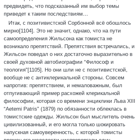
предвидеть, что подсказанный им выбор темы
приведет к таким последствиям…
Итак, с позитивистской Сорбонной всё обошлось
мирно[1104]. Это не значит, однако, что на пути
самоопределения Жильсона как томиста не
возникало препятствий. Препятствия встречались, и
Жильсон поведал о них достаточно выразительно в
своей духовной автобиографии “Философ и
теология”[1105]. Но они шли не с позитивистской,
вообще не с антиклерикальной стороны. Совсем
напротив: препятствием, и немаловажным, был
отпугивающий пример расхожей клерикальной
философии, которая со времени энциклики Льва XIII
“Aetemi Patris” (1879) по обязанности облеклась в
томистские одежды. Жильсон был мыслитель очень
цивилизованный, и его могла только шокировать
напускная самоуверенность, с которой томисты