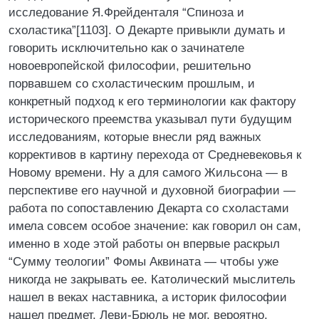
исследование Я.Фрейденталя “Спиноза и
схоластика”[1103]. О Декарте привыкли думать и
говорить исключительно как о зачинателе
новоевропейской философии, решительно
порвавшем со схоластическим прошлым, и
конкретный подход к его терминологии как фактору
исторического преемства указывал пути будущим
исследованиям, которые внесли ряд важных
коррективов в картину перехода от Средневековья к
Новому времени. Ну а для самого Жильсона — в
перспективе его научной и духовной биографии —
работа по сопоставлению Декарта со схоластами
имела совсем особое значение: как говорил он сам,
именно в ходе этой работы он впервые раскрыл
“Сумму теологии” Фомы Аквината — чтобы уже
никогда не закрывать ее. Католический мыслитель
нашел в веках наставника, а историк философии
нашел предмет. Леви-Брюль не мог, вероятно,