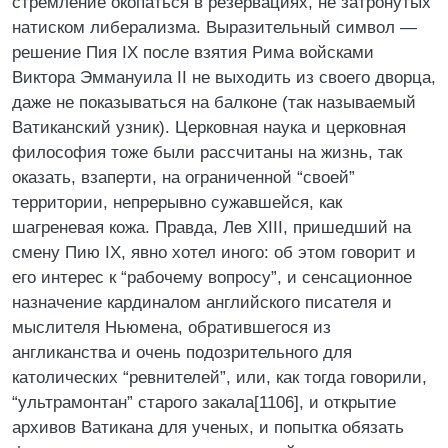
стремление окопаться в резервациях, не затронутых
натиском либерализма. Выразительный символ —
решение Пия IX после взятия Рима войсками
Виктора Эммануила II не выходить из своего дворца,
даже не показываться на балконе (так называемый
Ватиканский узник). Церковная наука и церковная
философия тоже были рассчитаны на жизнь, так
оказать, взаперти, на ограниченной “своей”
территории, непрерывно сужавшейся, как
шагреневая кожа. Правда, Лев XIII, пришедший на
смену Пию IX, явно хотел иного: об этом говорит и
его интерес к “рабочему вопросу”, и сенсационное
назначение кардиналом английского писателя и
мыслителя Ньюмена, обратившегося из
англиканства и очень подозрительного для
католических “ревнителей”, или, как тогда говорили,
“ультрамонтан” старого закала[1106], и открытие
архивов Ватикана для ученых, и попытка обязать