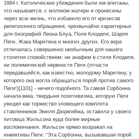
1884 г. Католические убеждения были им впитаны,
что называется, с молоком матери и пронесены
через всю жизнь, что избавило его от кризисов
религиозного обращения, чрезвычайно характерных
для биографий Леона Блуа, Поля Клоделя, Шарля
Пеги, Жака Маритена и многих других. Его вера
отличалась совершенно необычным для нашего
столетия спокойствием: ни анафем в стиле Клоделя,
ни полемической нервности Пеги (отчасти
передавшейся, как известно, молодому Маритену, у
которого она могла обращаться порой против самого
Пеги!)[1101] - ничего подобного. Та самая Сорбонна
начала века, твердыня позитивизма, которую Пеги
увидел как торжество зловещего комплота
ставленников Эмиля Дюркгейма, оставила у своего
питомца Жильсона куда более мирные
воспоминания. Жильсон прямо возражал на
инвективы Пеги: “Эта Сорбонна, вызывавшая порой