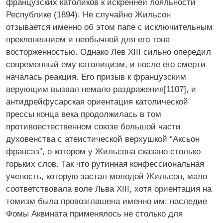
французских католиков к искренней лояльности
Республике (1894). Не случайно Жильсон
отзывается именно об этом папе с исключительным
преклоненнием и необычной для его тона
восторженностью. Однако Лев XIII сильно опередил
современный ему католицизм, и после его смерти
началась реакция. Его призыв к французским
верующим вызвал немало раздражения[1107], и
антидрейфусарская ориентация католической
прессы конца века продолжилась в том
противоестественном союзе большой части
духовенства с атеистической верхушкой “Аксьон
франсэз”, о котором у Жильсона сказано столько
горьких слов. Так что рутинная конфессиональная
ученость, которую застал молодой Жильсон, мало
соответствовала воле Льва XIII, хотя ориентация на
томизм была провозглашена именно им; наследие
Фомы Аквината применялось не столько для