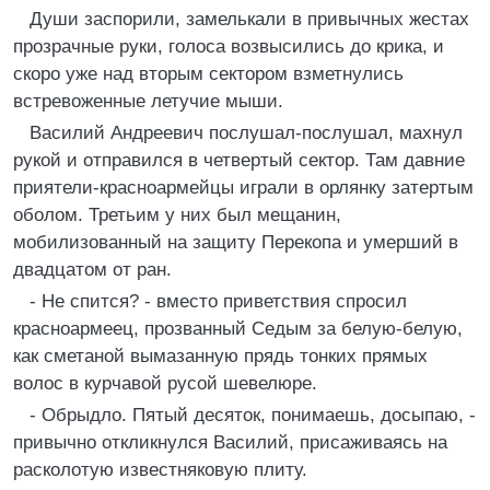
Души заспорили, замелькали в привычных жестах
прозрачные руки, голоса возвысились до крика, и
скоро уже над вторым сектором взметнулись
встревоженные летучие мыши.
Василий Андреевич послушал-послушал, махнул
рукой и отправился в четвертый сектор. Там давние
приятели-красноармейцы играли в орлянку затертым
оболом. Третьим у них был мещанин,
мобилизованный на защиту Перекопа и умерший в
двадцатом от ран.
- Не спится? - вместо приветствия спросил
красноармеец, прозванный Седым за белую-белую,
как сметаной вымазанную прядь тонких прямых
волос в курчавой русой шевелюре.
- Обрыдло. Пятый десяток, понимаешь, досыпаю, -
привычно откликнулся Василий, присаживаясь на
расколотую известняковую плиту.