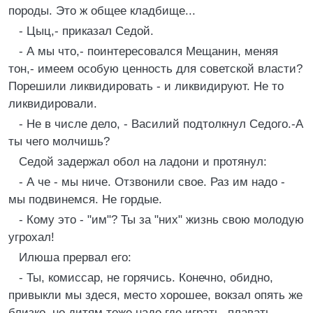
породы. Это ж общее кладбище...
- Цыц,- приказал Седой.
- А мы что,- поинтересовался Мещанин, меняя
тон,- имеем особую ценность для советской власти?
Порешили ликвидировать - и ликвидируют. Не то
ликвидировали.
- Не в числе дело, - Василий подтолкнул Седого.-А
ты чего молчишь?
Седой задержал обол на ладони и протянул:
- А че - мы ниче. Отзвонили свое. Раз им надо -
мы подвинемся. Не гордые.
- Кому это - "им"? Ты за "них" жизнь свою молодую
угрохал!
Илюша прервал его:
- Ты, комиссар, не горячись. Конечно, обидно,
привыкли мы здеся, место хорошее, вокзал опять же
близко, но дитям тоже надо где играть, плавать...