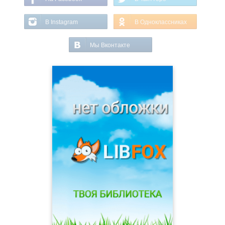
В Instagram
В Одноклассниках
Мы Вконтакте