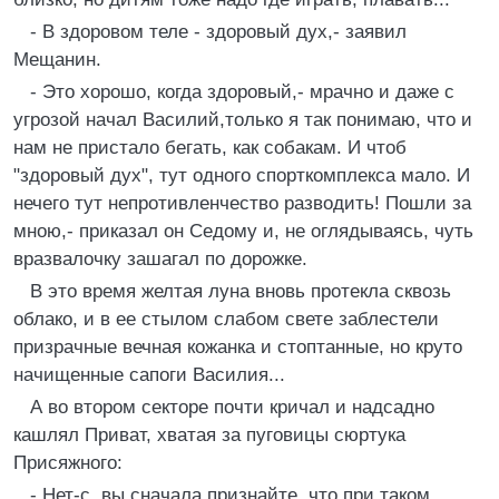
- В здоровом теле - здоровый дух,- заявил
Мещанин.
- Это хорошо, когда здоровый,- мрачно и даже с
угрозой начал Василий,только я так понимаю, что и
нам не пристало бегать, как собакам. И чтоб
"здоровый дух", тут одного спорткомплекса мало. И
нечего тут непротивленчество разводить! Пошли за
мною,- приказал он Седому и, не оглядываясь, чуть
вразвалочку зашагал по дорожке.
В это время желтая луна вновь протекла сквозь
облако, и в ее стылом слабом свете заблестели
призрачные вечная кожанка и стоптанные, но круто
начищенные сапоги Василия...
А во втором секторе почти кричал и надсадно
кашлял Приват, хватая за пуговицы сюртука
Присяжного:
- Нет-с, вы сначала признайте, что при таком