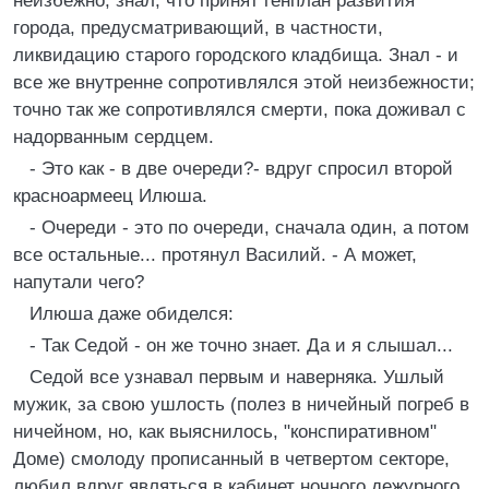
неизбежно, знал, что принят генплан развития
города, предусматривающий, в частности,
ликвидацию старого городского кладбища. Знал - и
все же внутренне сопротивлялся этой неизбежности;
точно так же сопротивлялся смерти, пока доживал с
надорванным сердцем.
- Это как - в две очереди?- вдруг спросил второй
красноармеец Илюша.
- Очереди - это по очереди, сначала один, а потом
все остальные... протянул Василий. - А может,
напутали чего?
Илюша даже обиделся:
- Так Седой - он же точно знает. Да и я слышал...
Седой все узнавал первым и наверняка. Ушлый
мужик, за свою ушлость (полез в ничейный погреб в
ничейном, но, как выяснилось, "конспиративном"
Доме) смолоду прописанный в четвертом секторе,
любил вдруг являться в кабинет ночного дежурного