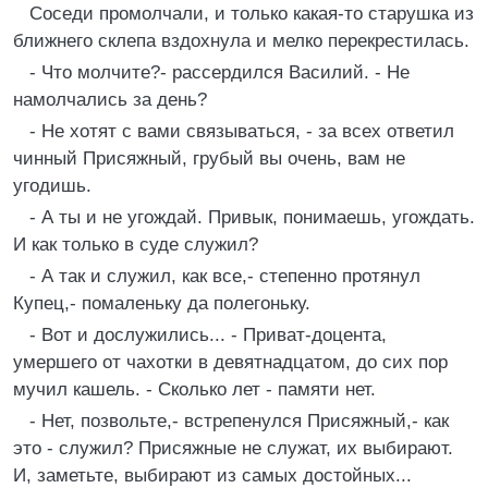
Соседи промолчали, и только какая-то старушка из
ближнего склепа вздохнула и мелко перекрестилась.
- Что молчите?- рассердился Василий. - Не
намолчались за день?
- Не хотят с вами связываться, - за всех ответил
чинный Присяжный, грубый вы очень, вам не
угодишь.
- А ты и не угождай. Привык, понимаешь, угождать.
И как только в суде служил?
- А так и служил, как все,- степенно протянул
Купец,- помаленьку да полегоньку.
- Вот и дослужились... - Приват-доцента,
умершего от чахотки в девятнадцатом, до сих пор
мучил кашель. - Сколько лет - памяти нет.
- Нет, позвольте,- встрепенулся Присяжный,- как
это - служил? Присяжные не служат, их выбирают.
И, заметьте, выбирают из самых достойных...