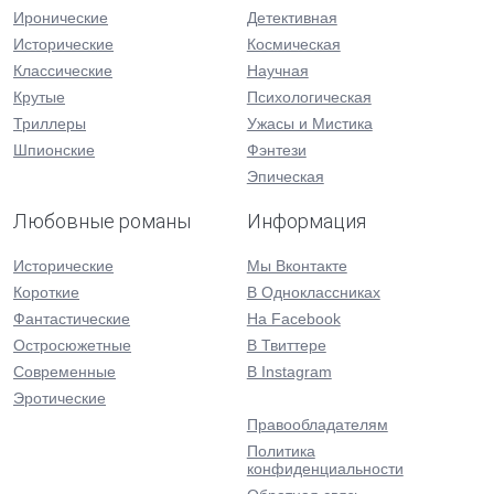
Иронические
Детективная
Исторические
Космическая
Классические
Научная
Крутые
Психологическая
Триллеры
Ужасы и Мистика
Шпионские
Фэнтези
Эпическая
Любовные романы
Информация
Исторические
Мы Вконтакте
Короткие
В Одноклассниках
Фантастические
На Facebook
Остросюжетные
В Твиттере
Современные
В Instagram
Эротические
Правообладателям
Политика
конфиденциальности