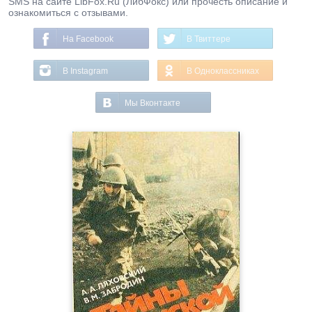
SMS на сайте LibFox.Ru (ЛибФокс) или прочесть описание и
ознакомиться с отзывами.
На Facebook
В Твиттере
В Instagram
В Одноклассниках
Мы Вконтакте