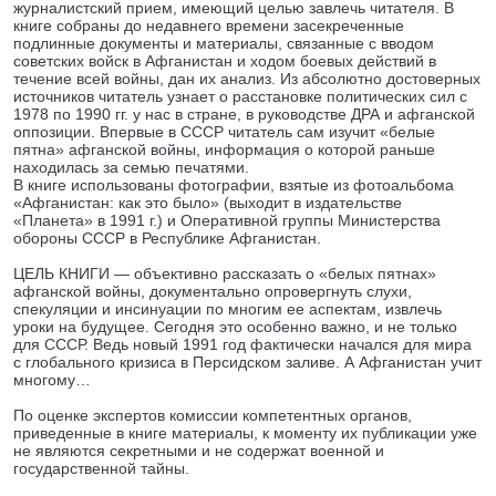
журналистский прием, имеющий целью завлечь читателя. В
книге собраны до недавнего времени засекреченные
подлинные документы и материалы, связанные с вводом
советских войск в Афганистан и ходом боевых действий в
течение всей войны, дан их анализ. Из абсолютно достоверных
источников читатель узнает о расстановке политических сил с
1978 по 1990 гг. у нас в стране, в руководстве ДРА и афганской
оппозиции. Впервые в СССР читатель сам изучит «белые
пятна» афганской войны, информация о которой раньше
находилась за семью печатями.
В книге использованы фотографии, взятые из фотоальбома
«Афганистан: как это было» (выходит в издательстве
«Планета» в 1991 г.) и Оперативной группы Министерства
обороны СССР в Республике Афганистан.
ЦЕЛЬ КНИГИ — объективно рассказать о «белых пятнах»
афганской войны, документально опровергнуть слухи,
спекуляции и инсинуации по многим ее аспектам, извлечь
уроки на будущее. Сегодня это особенно важно, и не только
для СССР. Ведь новый 1991 год фактически начался для мира
с глобального кризиса в Персидском заливе. А Афганистан учит
многому…
По оценке экспертов комиссии компетентных органов,
приведенные в книге материалы, к моменту их публикации уже
не являются секретными и не содержат военной и
государственной тайны.