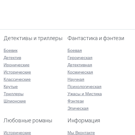
Детективы и триллеры
Фантастика и фэнтези
Боевик
Боевая
Детектив
Героическая
Иронические
Детективная
Исторические
Космическая
Классические
Научная
Крутые
Психологическая
Триллеры
Ужасы и Мистика
Шпионские
Фэнтези
Эпическая
Любовные романы
Информация
Исторические
Мы Вконтакте