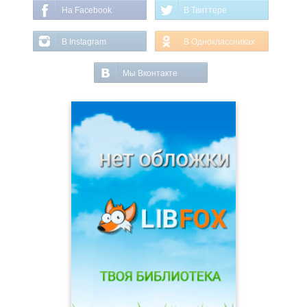
На Facebook
В Твиттере
В Instagram
В Одноклассниках
Мы Вконтакте