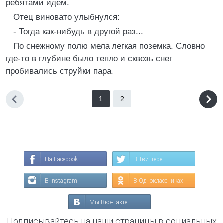
ребятами идем.
Отец виновато улыбнулся:
- Тогда как-нибудь в другой раз...
По снежному полю мела легкая поземка. Словно
где-то в глубине было тепло и сквозь снег
пробивались струйки пара.
1
2
На Facebook
В Твиттере
В Instagram
В Одноклассниках
Мы Вконтакте
Подписывайтесь на наши страницы в социальных