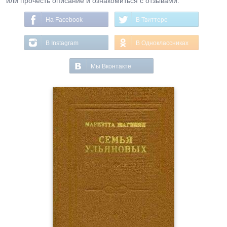
или прочесть описание и ознакомиться с отзывами.
На Facebook
В Твиттере
В Instagram
В Одноклассниках
Мы Вконтакте