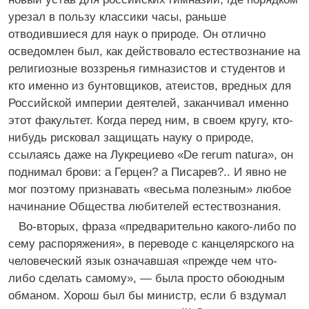
урезал в пользу классики часы, раньше
отводившиеся для наук о природе. Он отлично
осведомлен был, как действовало естествознание на
религиозные воззренья гимназистов и студентов и
кто именно из бунтовщиков, атеистов, вредных для
Российской империи деятелей, заканчивал именно
этот факультет. Когда перед ним, в своем кругу, кто-
нибудь рисковал защищать науку о природе,
ссылаясь даже на Лукрециево «De rerum natura», он
поднимал брови: а Герцен? а Писарев?.. И явно не
мог поэтому признавать «весьма полезным» любое
начинание Общества любителей естествознания.
Во-вторых, фраза «предварительно какого-либо по
сему распоряжения», в переводе с канцелярского на
человеческий язык означавшая «прежде чем что-
либо сделать самому», — была просто обоюдным
обманом. Хорош был бы министр, если б вздумал