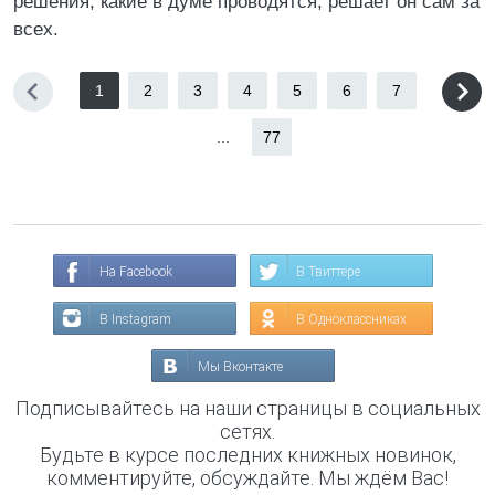
решения, какие в думе проводятся, решает он сам за
всех.
1
2
3
4
5
6
7
...
77
На Facebook
В Твиттере
В Instagram
В Одноклассниках
Мы Вконтакте
Подписывайтесь на наши страницы в социальных
сетях.
Будьте в курсе последних книжных новинок,
комментируйте, обсуждайте. Мы ждём Вас!