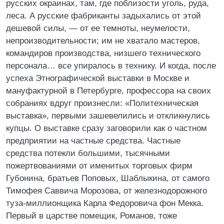
русских окраинах, там, где поблизости уголь, руда,
леса. А русские фабриканты задыхались от этой
дешевой силы, — от ее темноты, неумелости,
непроизводительности; им не хватало мастеров,
командиров производства, низшего технического
персонала… все упиралось в технику. И когда, после
успеха Этнографической выставки в Москве и
мануфактурной в Петербурге, профессора на своих
собраниях вдруг произнесли: «Политехническая
выставка», первыми зашевелились и откликнулись
купцы. О выставке сразу заговорили как о частном
предприятии на частные средства. Частные
средства потекли большими, тысячными
пожертвованиями от именитых торговых фирм
Губонина, братьев Поповых, Шаблыкина, от самого
Тимофея Саввича Морозова, от железнодорожного
туза-миллионщика Карла Федоровича фон Мекка.
Первый в царстве помещик, Романов, тоже