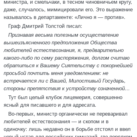
министра, и смельчаки, в тесном чиновничьем кругу,
даже, случалось, мимицировали его. Это выражение
называлось в департаменте: «Лично я — против».
Граф Дмитрий Толстой писал:
Признавая весьма полезным осуществление
вышеизъясненного предположения Общества
любителей естествознания, я, предварительно
какого-либо по сему распоряжения, долгом считаю
обратиться к Вашему Сиятельству с покорнейшей
просьбой почтить меня уведомлением: не
встречается ли с Вашей, Милостивый Государь,
стороны препятствия к устройству означенной…
Тут был целый клубок лицемерия, совершенно
ясный для писавшего и для адресата.
Во-первых, министр органически не переваривал
любителей естествознания — и скопом и в
одиночку: лишь недавно он в борьбе отстоял и ввел
новый устав для российских гимназий, где порядком