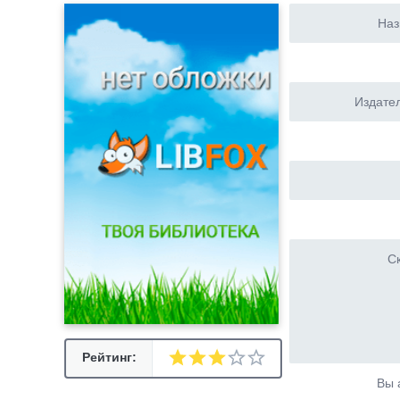
Наз
Издател
Ск
Рейтинг:
Вы 