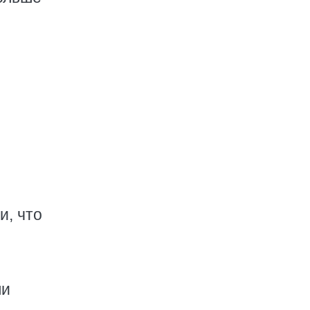
и, что
ли