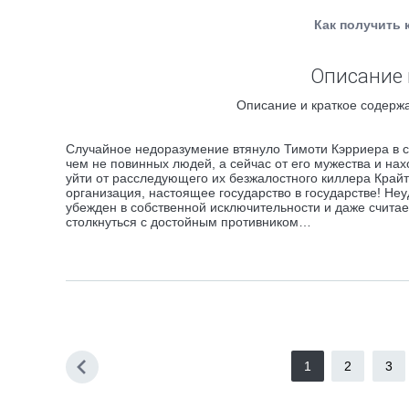
Как получить 
Описание 
Описание и краткое содержа
Случайное недоразумение втянуло Тимоти Кэрриера в см
чем не повинных людей, а сейчас от его мужества и нах
уйти от расследующего их безжалостного киллера Крайт
организация, настоящее государство в государстве! Неу
убежден в собственной исключительности и даже счита
столкнуться с достойным противником…
1
2
3