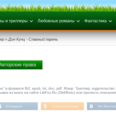
вы и триллеры
Любовные романы
Фантастика
ер
» Дин Кунц - Славный парень
Авторские права
" в формате fb2, epub, txt, doc, pdf. Жанр: Триллер, издательство
ывок из книги на сайте LibFox.Ru (ЛибФокс) или прочесть описание
В Instagram
В Одноклассниках
Мы Вконтак