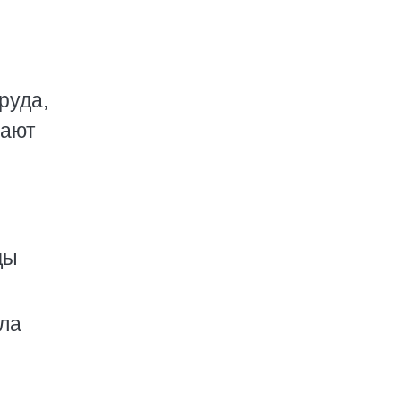
руда,
вают
ды
ила