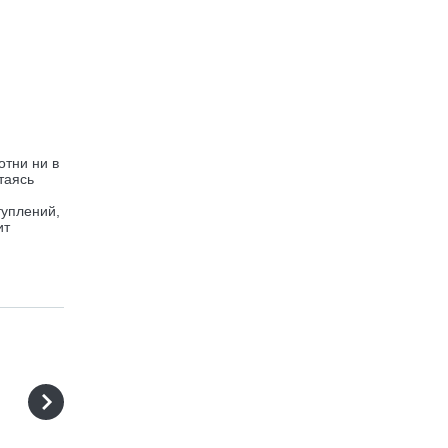
отни ни в
таясь
я
туплений,
ит