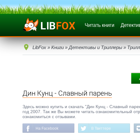
Читать книги
Детекти
LibFox
»
Книги
»
Детективы и Триллеры
»
Трилл
Дин Кунц - Славный парень
Здесь можно купить и скачать "Дин Кунц - Славный парень
год 2007. Так же Вы можете читать ознакомительный отр
ознакомиться с отзывами.
На Facebook
В Твиттере