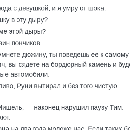
да с девушкой, и я умру от шока.
ку в эту дыру?
ме этой дыры?
ин пончиков.
 умнете дюжину, ты поведешь ее к самому
ч, вы сядете на бордюрный камень и буд
ные автомобили.
иво, Руни вытирал и без того чистую
Мишель, — наконец нарушил паузу Тим. 
ают.
а на два года моложе нас. Если таких 