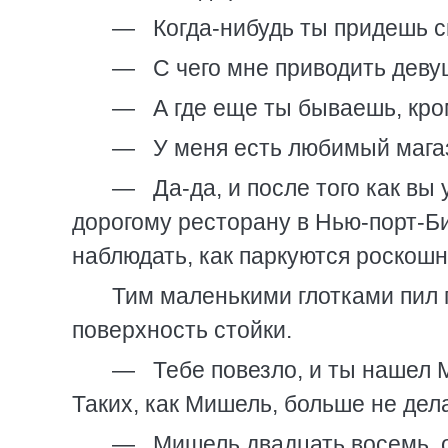
— Когда-нибудь ты придешь сю
— С чего мне приводить девуш
— А где еще ты бываешь, кро
— У меня есть любимый магаз
— Да-да, и после того как вы
дорогому ресторану в Нью-порт-Би
наблюдать, как паркуются роскош
Тим маленькими глотками пил п
поверхность стойки.
— Тебе повезло, и ты нашел 
Таких, как Мишель, больше не дел
— Мишель двадцать восемь, он