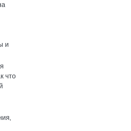
на
ы и
ся
к что
й
ния,