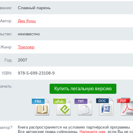
вание:
Славный парень
Автор:
Дин Кунц
ьство:
неизвестно
Жанр:
Триллер
Год:
2007
ISBN:
978-5-699-23108-9
ачать:
Купить легальную версию
автор?
Книга распространяется на условиях партнёрской программы.
Все авторские права соблюдены.
Напишите нам
, если Вы не с