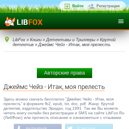
Войти
Регистрация
LibFox
»
Книги
»
Детективы и Триллеры
»
Крутой
детектив
» Джеймс Чейз - Итак, моя прелесть
Авторские права
Джеймс Чейз - Итак, моя прелесть
Здесь можно скачать бесплатно "Джеймс Чейз - Итак, моя
прелесть" в формате fb2, epub, txt, doc, pdf. Жанр: Крутой
детектив, издательство Эридан, год 1991. Так же Вы можете
читать книгу онлайн без регистрации и SMS на сайте LibFox.Ru
(ЛибФокс) или прочесть описание и ознакомиться с отзывами.
На Facebook
В Твиттере