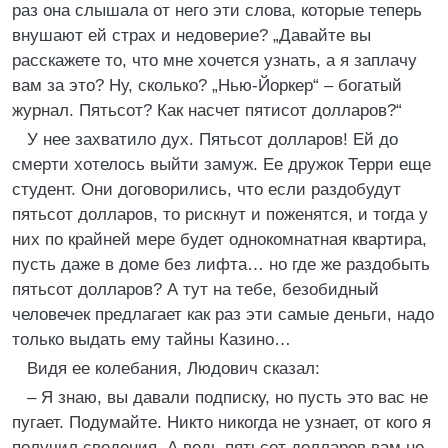
раз она слышала от него эти слова, которые теперь
внушают ей страх и недоверие? „Давайте вы
расскажете то, что мне хочется узнать, а я заплачу
вам за это? Ну, сколько? „Нью-Йоркер“ – богатый
журнал. Пятьсот? Как насчет пятисот долларов?“
У нее захватило дух. Пятьсот долларов! Ей до
смерти хотелось выйти замуж. Ее дружок Терри еще
студент. Они договорились, что если раздобудут
пятьсот долларов, то рискнут и поженятся, и тогда у
них по крайней мере будет однокомнатная квартира,
пусть даже в доме без лифта… но где же раздобыть
пятьсот долларов? А тут на тебе, безобидный
человечек предлагает как раз эти самые деньги, надо
только выдать ему тайны Казино…
Видя ее колебания, Людович сказал:
– Я знаю, вы давали подписку, но пусть это вас не
пугает. Подумайте. Никто никогда не узнает, от кого я
получил сведения. А ведь пятьсот долларов вам не