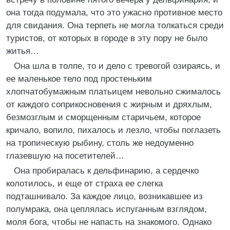
она тогда подумала, что это ужасно противное место
для свидания. Она терпеть не могла толкаться среди
туристов, от которых в городе в эту пору не было
житья…
Она шла в толпе, то и дело с тревогой озираясь, и
ее маленькое тело под простеньким
хлопчатобумажным платьицем невольно сжималось
от каждого соприкосновения с жирным и дряхлым,
безмозглым и сморщенным старичьем, которое
кричало, вопило, пихалось и лезло, чтобы поглазеть
на тропическую рыбину, столь же недоуменно
глазевшую на посетителей…
Она пробиралась к дельфинарию, а сердечко
колотилось, и еще от страха ее слегка
подташнивало. За каждое лицо, возникавшее из
полумрака, она цеплялась испуганным взглядом,
моля бога, чтобы не напасть на знакомого. Однако