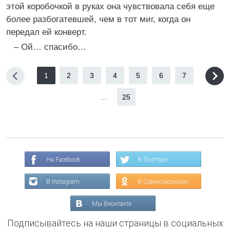
этой коробочкой в руках она чувствовала себя еще
более разбогатевшей, чем в тот миг, когда он
передал ей конверт.
– Ой… спасибо…
1
2
3
4
5
6
7
...
25
На Facebook
В Твиттере
В Instagram
В Одноклассниках
Мы Вконтакте
Подписывайтесь на наши страницы в социальных