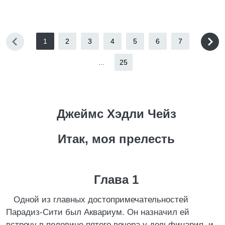
1
2
3
4
5
6
7
...
25
Джеймс Хэдли Чейз
Итак, моя прелесть
Глава 1
Одной из главных достопримечательностей
Парадиз-Сити был Аквариум. Он назначил ей
встречу в половине пятого вечера у дельфинария, и