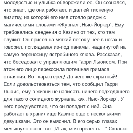
молодостью и улыбка обворожили ее. Он сознался,
что знает, где она работает, и дал ей тисненую
визитку, на которой его имя стояло рядом с
магическими словами «Журнал „Нью-Йоркер“. Ему
требовались сведения о Казино от тех, кто там
служит. Он присел на мягкий песок у нее в ногах и
говорил, поглядывая из-под панамы, надвинутой на
самую переносицу ястребиного клюва. Рассказал,
что беседовал с управляющим Гарри Льюисом. При
этом его лицо перекосила потешная гримаса
отчаяния. Вот характерец! До чего же скрытный!
Если довольствоваться тем, что сообщил Гарри
Льюис, ему в жизни не написать ничего подходящего
для такого солидного журнала, как „Нью-Йоркер“. У
него предчувствие, что он поладит с ней. Она
работает в хранилище Казино еще с несколькими
девушками. Это он выяснил. В его серых глазах
мелькнуло озорство. „Итак, моя прелесть…“ Сколько