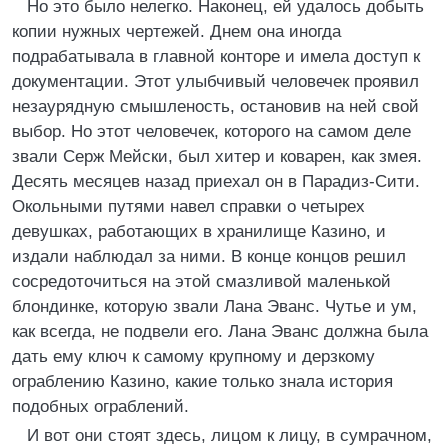
Но это было нелегко. Наконец, ей удалось добыть
копии нужных чертежей. Днем она иногда
подрабатывала в главной конторе и имела доступ к
документации. Этот улыбчивый человечек проявил
незаурядную смышленость, остановив на ней свой
выбор. Но этот человечек, которого на самом деле
звали Серж Мейски, был хитер и коварен, как змея.
Десять месяцев назад приехал он в Парадиз-Сити.
Окольными путями навел справки о четырех
девушках, работающих в хранилище Казино, и
издали наблюдал за ними. В конце концов решил
сосредоточиться на этой смазливой маленькой
блондинке, которую звали Лана Эванс. Чутье и ум,
как всегда, не подвели его. Лана Эванс должна была
дать ему ключ к самому крупному и дерзкому
ограблению Казино, какие только знала история
подобных ограблений.
И вот они стоят здесь, лицом к лицу, в сумрачном,