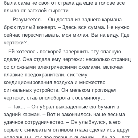
была сама не своя от страха да еще в голове все
плыло от затхлой сырости.
– Разумеется. – Он достал из заднего кармана
брюк пухлый конверт. – Здесь вся сумма. Не нужно
сейчас пересчитывать, моя милая. Вы на виду. Где
чертежи?..
Ей хотелось поскорей завершить эту опасную
сделку. Она отдала ему чертежи: несколько страниц
со сложными электрическими схемами, включая
плавкие предохранители, систему
кондиционирования воздуха и множество
сигнальных устройств. Он мельком проглядел
чертежи, став вполоборота к осьминогу…
– Так… – Он убрал выкраденные ею бумаги в
задний карман. – Вот и закончилось наше весьма
удачное сотрудничество. – Он улыбнулся, а его
серые с синеватым отливом глаза сделались вдруг
холодными, как две грязные льдинки. – Ах да… вот