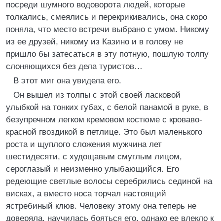
посреди шумного водоворота людей, которые
толкались, смеялись и перекрикивались, она скоро
поняла, что место встречи выбрано с умом. Никому
из ее друзей, никому из Казино и в голову не
пришло бы затесаться в эту потную, пошлую толпу
слоняющихся без дела туристов…
В этот миг она увидела его.
Он вышел из толпы с этой своей ласковой
улыбкой на тонких губах, с белой панамой в руке, в
безупречном легком кремовом костюме с кроваво-
красной гвоздикой в петлице. Это был маленького
роста и щуплого сложения мужчина лет
шестидесяти, с худощавым смуглым лицом,
сероглазый и неизменно улыбающийся. Его
редеющие светлые волосы серебрились сединой на
висках, а вместо носа торчал настоящий
ястребиный клюв. Человеку этому она теперь не
доверяла, научилась бояться его, однако ее влекло к