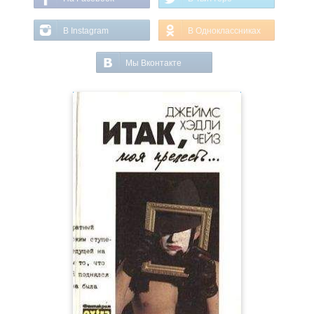
В Instagram
В Одноклассниках
Мы Вконтакте