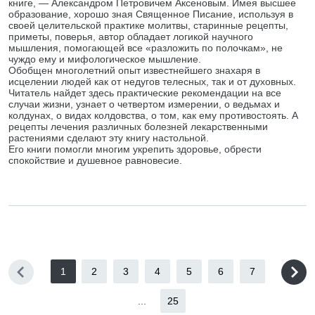
книге, — Александром Петровичем Аксеновым. Имея высшее
образование, хорошо зная Священное Писание, используя в
своей целительской практике молитвы, старинные рецепты,
приметы, поверья, автор обладает логикой научного
мышления, помогающей все «разложить по полочкам», не
чуждо ему и мифологическое мышление.
Обобщен многолетний опыт известнейшего знахаря в
исцелении людей как от недугов телесных, так и от духовных.
Читатель найдет здесь практические рекомендации на все
случаи жизни, узнает о четвертом измерении, о ведьмах и
колдунах, о видах колдовства, о том, как ему противостоять. А
рецепты лечения различных болезней лекарственными
растениями сделают эту книгу настольной.
Его книги помогли многим укрепить здоровье, обрести
спокойствие и душевное равновесие.
1
2
3
4
5
6
7
...
25