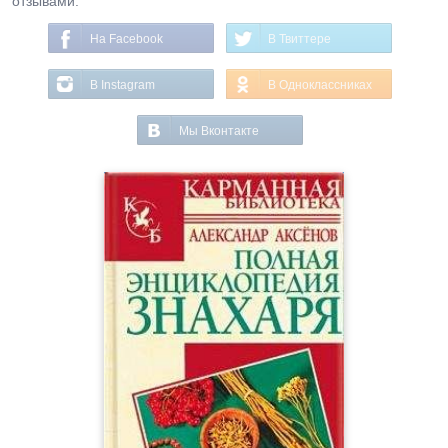
отзывами.
На Facebook
В Твиттере
В Instagram
В Одноклассниках
Мы Вконтакте