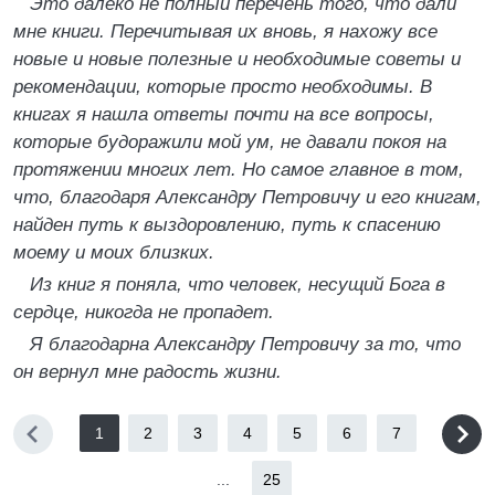
Это далеко не полный перечень того, что дали
мне книги. Перечитывая их вновь, я нахожу все
новые и новые полезные и необходимые советы и
рекомендации, которые просто необходимы. В
книгах я нашла ответы почти на все вопросы,
которые будоражили мой ум, не давали покоя на
протяжении многих лет. Но самое главное в том,
что, благодаря Александру Петровичу и его книгам,
найден путь к выздоровлению, путь к спасению
моему и моих близких.
Из книг я поняла, что человек, несущий Бога в
сердце, никогда не пропадет.
Я благодарна Александру Петровичу за то, что
он вернул мне радость жизни.
1
2
3
4
5
6
7
...
25