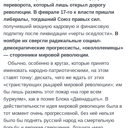
переворота, который лишь открыл дорогу
революции. В феврале 17-го к власти пришли
либералы, тогдашний Союз правых сил
,
получивший мощную кадровую и финансовую
подпитку после ликвидации «черты оседлости».
В
ноябре их свергли радикальные социал-
демократические прогрессисты, «окололенинцы»
— сторонники мировой революции.
Обычно, особенно в кругах, которые принято
именовать народно-патриотическими, на этом
ставят точку: дескать, чего же ждать от этих
«странствующих рыцарей мировой революции»; им
бы лишь разжечь этот пожар «на горе всем
буржуям», как в поэме Блока «Двенадцать». В
действительности идея мировой революции была в
тот момент очень прогрессивной, без неё нельзя
было бы поднять русский народ на смертельную
борьбу и великие свершения. Лозунги «мир