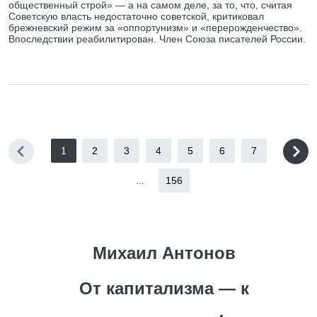
общественный строй» — а на самом деле, за то, что, считая
Советскую власть недостаточно советской, критиковал
брежневский режим за «оппортунизм» и «перерожденчество».
Впоследствии реабилитирован. Член Союза писателей России.
1
2
3
4
5
6
7
...
156
Михаил Антонов
От капитализма — к