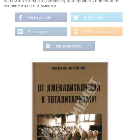
на сайте LibFox.Ru (ЛибФокс) или прочесть описание и
ознакомиться с отзывами.
На Facebook
В Твиттере
В Instagram
В Одноклассниках
Мы Вконтакте