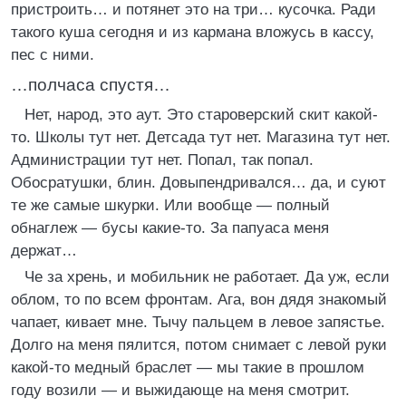
пристроить… и потянет это на три… кусочка. Ради
такого куша сегодня и из кармана вложусь в кассу,
пес с ними.
…полчаса спустя…
Нет, народ, это аут. Это староверский скит какой-
то. Школы тут нет. Детсада тут нет. Магазина тут нет.
Администрации тут нет. Попал, так попал.
Обосратушки, блин. Довыпендривался… да, и суют
те же самые шкурки. Или вообще — полный
обнаглеж — бусы какие-то. За папуаса меня
держат…
Че за хрень, и мобильник не работает. Да уж, если
облом, то по всем фронтам. Ага, вон дядя знакомый
чапает, кивает мне. Тычу пальцем в левое запястье.
Долго на меня пялится, потом снимает с левой руки
какой-то медный браслет — мы такие в прошлом
году возили — и выжидающе на меня смотрит.