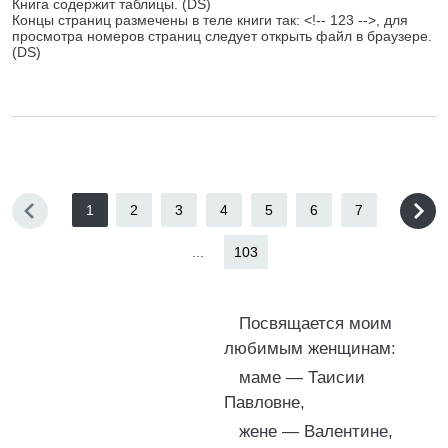
Книга содержит таблицы. (DS)
Концы страниц размечены в теле книги так: <!-- 123 -->, для
просмотра номеров страниц следует открыть файл в браузере.
(DS)
1
2
3
4
5
6
7
...
103
Посвящается моим
любимым женщинам:
маме — Таисии
Павловне,
жене — Валентине,