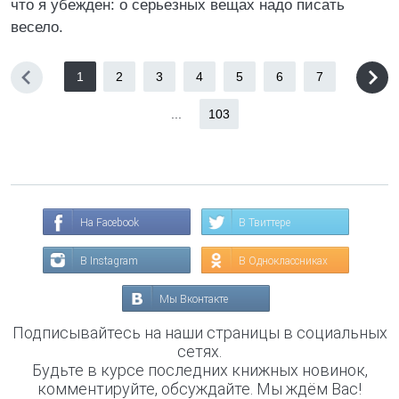
что я убежден: о серьезных вещах надо писать
весело.
1
2
3
4
5
6
7
...
103
На Facebook
В Твиттере
В Instagram
В Одноклассниках
Мы Вконтакте
Подписывайтесь на наши страницы в социальных
сетях.
Будьте в курсе последних книжных новинок,
комментируйте, обсуждайте. Мы ждём Вас!