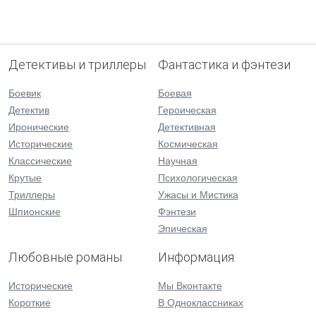
Детективы и триллеры
Фантастика и фэнтези
Боевик
Боевая
Детектив
Героическая
Иронические
Детективная
Исторические
Космическая
Классические
Научная
Крутые
Психологическая
Триллеры
Ужасы и Мистика
Шпионские
Фэнтези
Эпическая
Любовные романы
Информация
Исторические
Мы Вконтакте
Короткие
В Одноклассниках