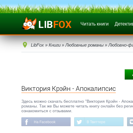
Читать книги
Детекти
LibFox
»
Книги
»
Любовные романы
»
Любовно-ф
Виктория Крэйн - Апокалипсис
Здесь можно скачать бесплатно "Виктория Крэйн - Апока
романы. Так же Вы можете читать книгу онлайн без реги
ознакомиться с отзывами.
На Facebook
В Твиттере