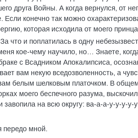
его друга Войны. А когда вернулся, от не
. Если конечно так можно охарактеризов
ргию, которая исходила от моего принца
 За что и поплатилась в одну небезызвес
меня кое-чему научило, но… Знаете, когд
 браке с Всадником Апокалипсиса, осозна
ивает вам некую вседозволенность, а чув
вам белым шелковым платочком. В общем
орках моего беспечного разума, выскочил
завопила на всю округу: ва-а-а-у-у-у-у-у
я передо мной.