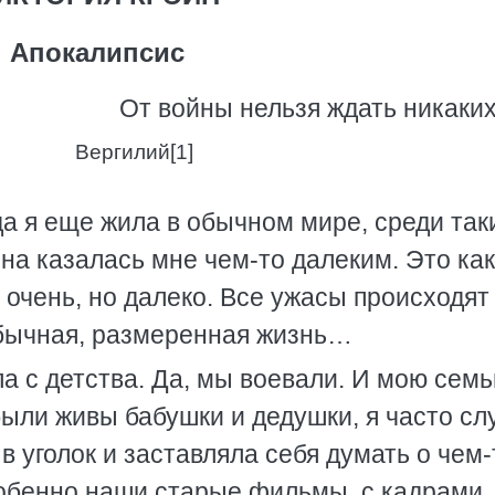
Апокалипсис
От войны нельзя ждать никаких
Вергилий[1]
а я еще жила в обычном мире, среди так
йна казалась мне чем-то далеким. Это как
, очень, но далеко. Все ужасы происходят
 обычная, размеренная жизнь…
а с детства. Да, мы воевали. И мою сем
были живы бабушки и дедушки, я часто с
в уголок и заставляла себя думать о чем-
собенно наши старые фильмы, с кадрами