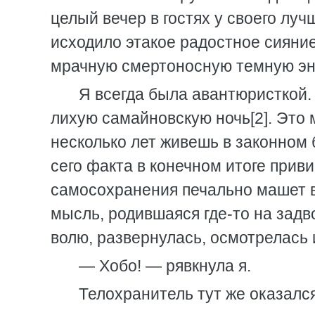
целый вечер в гостях у своего лучш
исходило этакое радостное сияние
мрачную смертоносную темную эне
Я всегда была авантюристкой.
лихую самайновскую ночь[2]. Это 
несколько лет живешь в законном
сего факта в конечном итоге прив
самосохранения печально машет 
мысль, родившаяся где-то на задв
волю, развернулась, осмотрелась и 
— Хобо! — рявкнула я.
Телохранитель тут же оказалс