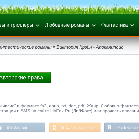
вы и триллеры
Любовные романы
Фантастика
антастические романы
» Виктория Крэйн - Апокалипсис
Авторские права
липсис" в формате fb2, epub, txt, doc, pdf. Жанр: Любовно-фантаст
страции и SMS на сайте LibFox.Ru (ЛибФокс) или прочесть описани
В Instagram
В Одноклассниках
Мы Вконтак