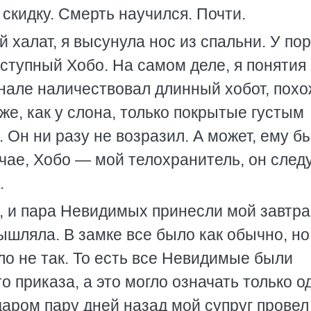
 скидку. Смерть научился. Почти.
халат, я высунула нос из спальни. У пор
иступный Хобо. На самом деле, я понятия
сенале наличествовал длинный хобот, пох
же, как у слона, только покрытые густым
. Он ни разу не возразил. А может, ему б
чае, Хобо — мой телохранитель, он следу
.
 и пара Невидимых принесли мой завтра
ышляла. В замке все было как обычно, но
ыло не так. То есть все Невидимые были
о приказа, а это могло означать только о
аром пару дней назад мой супруг провел