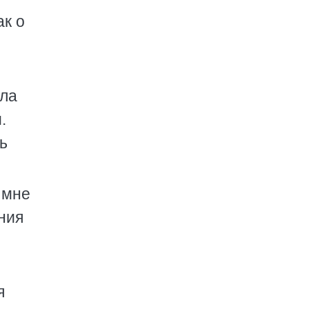
ак о
ала
.
ь
 мне
ния
я