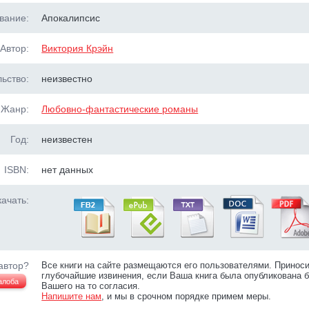
вание:
Апокалипсис
Автор:
Виктория Крэйн
ьство:
неизвестно
Жанр:
Любовно-фантастические романы
Год:
неизвестен
ISBN:
нет данных
ачать:
автор?
Все книги на сайте размещаются его пользователями. Принос
глубочайшие извинения, если Ваша книга была опубликована б
алоба
Вашего на то согласия.
Напишите нам
, и мы в срочном порядке примем меры.