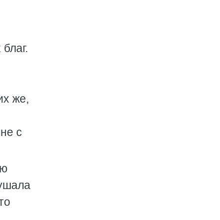
 благ.
их же,
 не с
ью
лушала
то