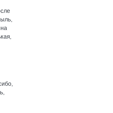
осле
Пыль,
йна
кая,
сибо,
ь,