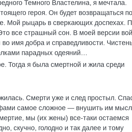
дного Темного Властелина, я мечтала.
тоящего героя. Он будет возвращаться п
е. Мой рыцарь в сверкающих доспехах. 
т. Это все страшный сон. В моей версии во
 во имя добра и справедливости. Чистень
елками парадных одеяний…
е. Тогда я была смертной и жила среди
ежилась. Смерти уже и след простыл. Спа
льфами самое сложное — внушить им мысл
мертие, мы (их жены) все-таки остаемся
но, скучно, голодно и так далее и тому