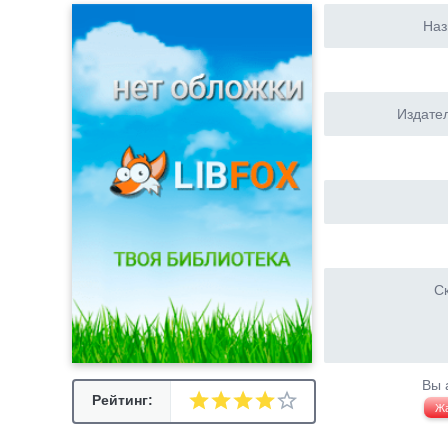
Наз
Издател
Ск
Вы 
Рейтинг:
Ж