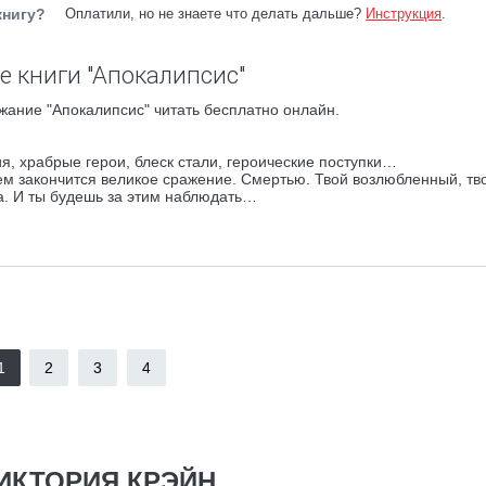
книгу?
Оплатили, но не знаете что делать дальше?
Инструкция
.
е книги "Апокалипсис"
жание "Апокалипсис" читать бесплатно онлайн.
, храбрые герои, блеск стали, героические поступки…
чем закончится великое сражение. Смертью. Твой возлюбленный, тв
а. И ты будешь за этим наблюдать…
1
2
3
4
ИКТОРИЯ КРЭЙН