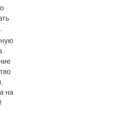
го
ать
.
тную
а
ние
ство
,
а на
!