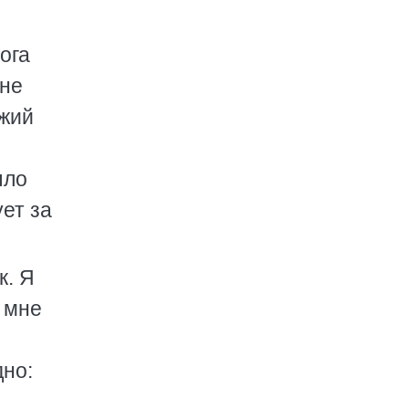
ога
 не
ожий
ыло
ет за
к. Я
 мне
дно: