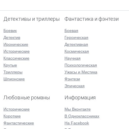
Детективы и триллеры
Фантастика и фэнтези
Боевик
Боевая
Детектив
Героическая
Иронические
Детективная
Исторические
Космическая
Классические
Научная
Крутые
Психологическая
Триллеры
Ужасы и Мистика
Шпионские
Фэнтези
Эпическая
Любовные романы
Информация
Исторические
Мы Вконтакте
Короткие
В Одноклассниках
Фантастические
На Facebook