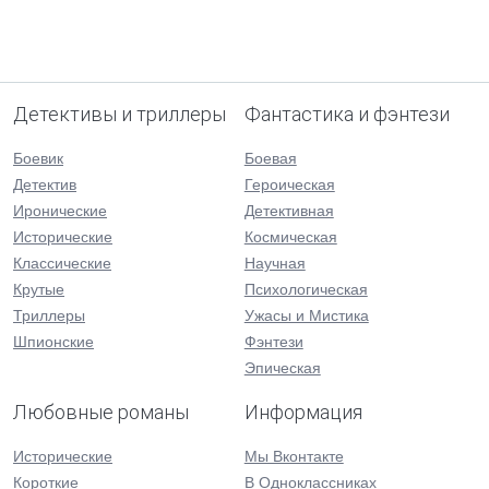
Детективы и триллеры
Фантастика и фэнтези
Боевик
Боевая
Детектив
Героическая
Иронические
Детективная
Исторические
Космическая
Классические
Научная
Крутые
Психологическая
Триллеры
Ужасы и Мистика
Шпионские
Фэнтези
Эпическая
Любовные романы
Информация
Исторические
Мы Вконтакте
Короткие
В Одноклассниках