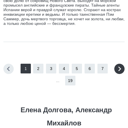
свою долю от сокровищ Нового Света. Выходят на морской
промысел английские и французские пираты. Тайные агенты
Испании верой и правдой служат королю. Сгорают на кострах
инквизиции еретики и ведьмы. И только таинственная Пэм
Саммер, дочь мертвого торговца, не хочет ни золота, ни любви,
а только любою ценой — бессмертия.
1
2
3
4
5
6
7
...
19
Елена Долгова, Александр
Михайлов