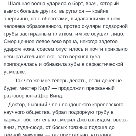
Шальная волна ударила о борт, врач, который
вымок больше других, выругался — крайне
энергично, но с оборотами, выдававшими в нем
человека образованного, протер окуляры подзорной
трубы застиранным платком, им же осушил лицо.
Сморщенное левое веко врача, некогда задетое
ударом ножа, совсем опустилось и почти прикрыло
невыразительное око, зато верхняя губа
приподнялась и обнажила зубы в саркастической
усмешке.
— Так что же мне теперь делать, если денег не
будет, мистер Кид? — продолжил прерванный
разговор юнга Джо Винд.
Доктор, бывший член лондонского королевского
научного общества, убрал подзорную трубу в
карман, обстоятельно смерил Джо взглядом, вверх-
вниз, туда-сюда, от босых грязных подошв до
темной макушки — так пристально, что юнга