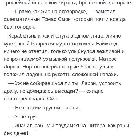
трофейной испанской кирасы, брошенной в стороне.
— Прямо как жир на сковородке, — заметил
флегматичный Томас Смок, который почти всегда
был голоден.
Корабельный кок и слуга в одном лице, лично
купленный Барретом мулат по имени Раймонд,
ничего не ответил, только улыбнулся вежливой и
непроницаемой ухмылкой полукровки. Матрос
Лоренс Нортон ощерил острые белые зубы и
положил ладонь на рукоять сложенной навахи.
— Уж не собираешься ли ты, Ларри, устроить
драку, не дожидаясь высадки? — ехидно
поинтересовался Смок.
— Не с таким трусом, как ты.
— Я не трус.
— Значит, раб. Мы трудимся на Питера, как рабы,
без денег!