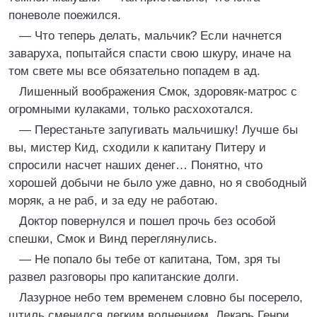
поневоле поежился.
— Что теперь делать, мальчик? Если начнется
заваруха, попытайся спасти свою шкуру, иначе на
том свете мы все обязательно попадем в ад.
Лишенный воображения Смок, здоровяк-матрос с
огромными кулаками, только расхохотался.
— Перестаньте запугивать мальчишку! Лучше бы
вы, мистер Кид, сходили к капитану Питеру и
спросили насчет наших денег… Понятно, что
хорошей добычи не было уже давно, но я свободный
моряк, а не раб, и за еду не работаю.
Доктор повернулся и пошел прочь без особой
спешки, Смок и Винд переглянулись.
— Не попало бы тебе от капитана, Том, зря ты
развел разговоры про капитанские долги.
Лазурное небо тем временем словно бы посерело,
штиль сменился легким волнением. Лекарь Генри