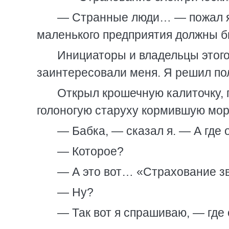
— Странные люди… — пожал я 
маленького предприятия должны б
Инициаторы и владельцы этого
заинтересовали меня. Я решил по
Открыл крошечную калиточку, п
голоногую старуху кормившую мор
— Бабка, — сказал я. — А где
— Которое?
— А это вот… «Страхование зв
— Ну?
— Так вот я спрашиваю, — где