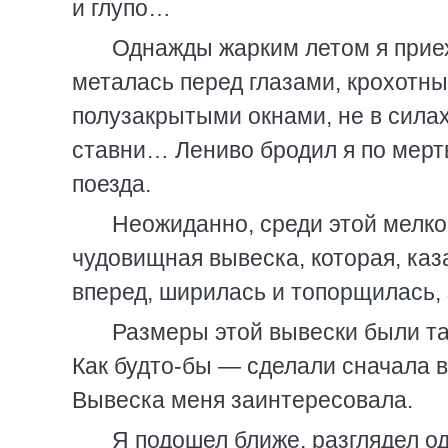
и глупо…
Однажды жарким летом я приех
металась перед глазами, крохотн
полузакрытыми окнами, не в силах
ставни… Лениво бродил я по мертв
поезда.
Неожиданно, среди этой мелк
чудовищная вывеска, которая, каз
вперед, ширилась и топорщилась,
Размеры этой вывески были та
Как будто-бы — сделали сначала в
Вывеска меня заинтересовала.
Я подошел ближе, разглядел од