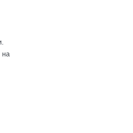
и.
 на