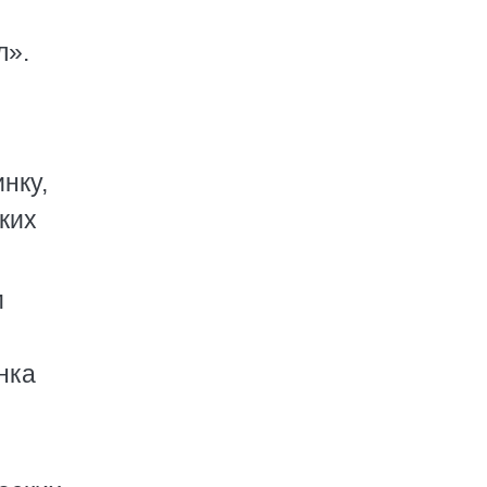
л».
нку,
ких
м
нка