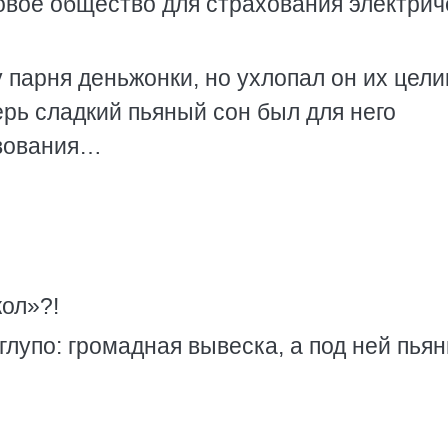
овое общество для страхования электрич
 парня деньжонки, но ухлопал он их цел
ерь сладкий пьяный сон был для него
твования…
ол»?!
глупо: громадная вывеска, а под ней пья