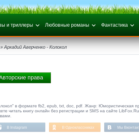
вы и триллеры
Любовные романы
Фантастика
» Аркадий Аверченко - Колокол
Авторские права
окол" в формате fb2, epub, txt, doc, pdf. Жанр: Юмористическая п
ете читать книгу онлайн без регистрации и SMS на сайте LibFox.Ru
ывами.
В Instagram
В Одноклассниках
Мы Вконтак