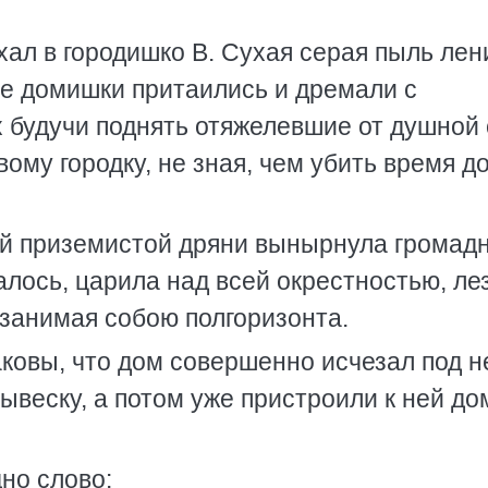
ал в городишко В. Сухая серая пыль лен
ые домишки притаились и дремали с
 будучи поднять отяжелевшие от душной 
ому городку, не зная, чем убить время д
ой приземистой дряни вынырнула громад
алось, царила над всей окрестностью, ле
 занимая собою полгоризонта.
ковы, что дом совершенно исчезал под н
ывеску, а потом уже пристроили к ней до
но слово: