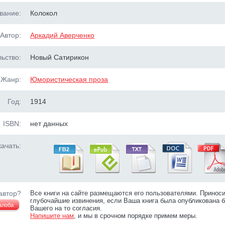
вание:
Колокол
Автор:
Аркадий Аверченко
ьство:
Новый Сатирикон
Жанр:
Юмористическая проза
Год:
1914
ISBN:
нет данных
ачать:
автор?
Все книги на сайте размещаются его пользователями. Принос
глубочайшие извинения, если Ваша книга была опубликована б
алоба
Вашего на то согласия.
Напишите нам
, и мы в срочном порядке примем меры.