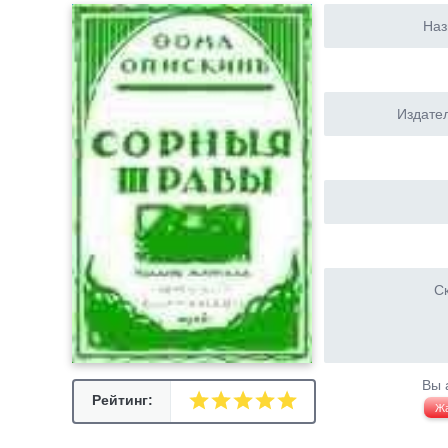
Наз
Издател
Ск
Вы 
Рейтинг:
Ж