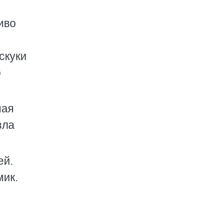
иво
скуки
о
ная
зла
ей.
мик.