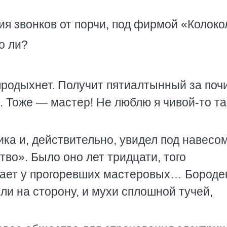
я звонков от порчи, под фирмой «Колоко
о ли?
продыхнет. Получит пятиалтынный за почи
а. Тоже — мастер! Не люблю я чивой-то та
ика и, действительно, увидел под навесо
во». Было оно лет тридцати, того
вает у прогоревших мастеровых… Бороде
ли на сторону, и мухи сплошной тучей,