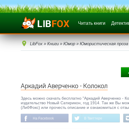
Читать книги
Детекти
LibFox
»
Книги
»
Юмор
»
Юмористическая проза
Аркадий Аверченко - Колокол
Здесь можно скачать бесплатно "Аркадий Аверченко - Кол
издательство Новый Сатирикон, год 1914. Так же Вы мож
(ЛибФокс) или прочесть описание и ознакомиться с отз
На Facebook
В Твиттере