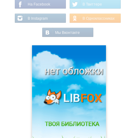
На Facebook
В Твиттере
В Instagram
В Одноклассниках
Мы Вконтакте