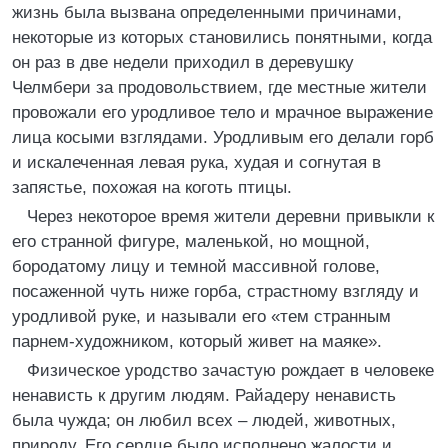
жизнь была вызвана определенными причинами,
некоторые из которых становились понятными, когда
он раз в две недели приходил в деревушку
Челмбери за продовольствием, где местные жители
провожали его уродливое тело и мрачное выражение
лица косыми взглядами. Уродливым его делали горб
и искалеченная левая рука, худая и согнутая в
запястье, похожая на коготь птицы.
Через некоторое время жители деревни привыкли к
его странной фигуре, маленькой, но мощной,
бородатому лицу и темной массивной голове,
посаженной чуть ниже горба, страстному взгляду и
уродливой руке, и называли его «тем странным
парнем-художником, который живет на маяке».
Физическое уродство зачастую рождает в человеке
ненависть к другим людям. Райадеру ненависть
была чужда; он любил всех – людей, животных,
природу. Его сердце было исполнено жалости и