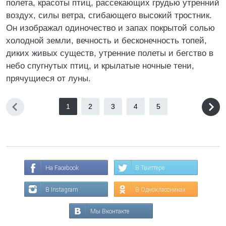
полета, красоты птиц, рассекающих грудью утренний
воздух, силы ветра, сгибающего высокий тростник.
Он изображал одиночество и запах покрытой солью
холодной земли, вечность и бесконечность топей,
диких живых существ, утренние полеты и бегство в
небо спугнутых птиц, и крылатые ночные тени,
прячущиеся от луны.
1
2
3
4
5
На Facebook
В Твиттере
В Instagram
В Одноклассниках
Мы Вконтакте