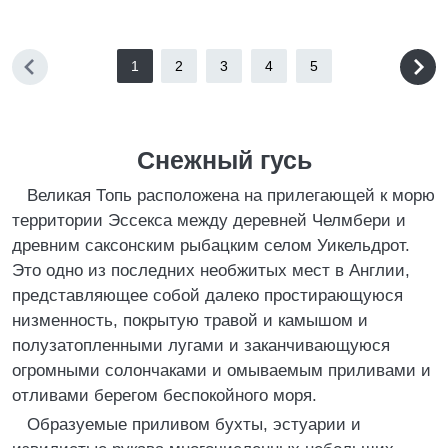
1
2
3
4
5
Снежный гусь
Великая Топь расположена на прилегающей к морю
территории Эссекса между деревней Челмбери и
древним саксонским рыбацким селом Уикельдрот.
Это одно из последних необжитых мест в Англии,
представляющее собой далеко простирающуюся
низменность, покрытую травой и камышом и
полузатопленными лугами и заканчивающуюся
огромными солончаками и омываемым приливами и
отливами берегом беспокойного моря.
Образуемые приливом бухты, эстуарии и