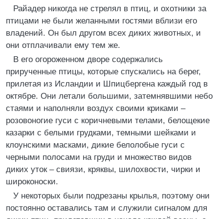
Райадер никогда не стрелял в птиц, и охотники за
птицами не были желанными гостями вблизи его
владений. Он был другом всех диких животных, и
они отплачивали ему тем же.
В его огороженном дворе содержались
прирученные птицы, которые спускались на берег,
прилетая из Исландии и Шпицбергена каждый год в
октябре. Они летали большими, затемнявшими небо
стаями и наполняли воздух своими криками –
розовоногие гуси с коричневыми телами, белощекие
казарки с белыми грудками, темными шейками и
клоунскими масками, дикие белолобые гуси с
черными полосами на груди и множество видов
диких уток – свиязи, кряквы, шилохвости, чирки и
широконоски.
У некоторых были подрезаны крылья, поэтому они
постоянно оставались там и служили сигналом для