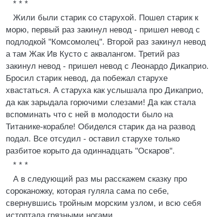
* * *
Жили были старик со старухой. Пошел старик к
морю, первый раз закинул невод - пришел невод с
подлодкой "Комсомолец". Второй раз закинул невод
а там Жак Ив Кусто с аквалангом. Третий раз
закинул невод - пришел невод с Леонардо Дикаприо.
Бросил старик невод, да побежал старухе
хвастаться. А старуха как услышала про Дикаприо,
да как зарыдала горючими слезами! Да как стала
вспоминать что с ней в молодости было на
Титанике-корабле! Обиделся старик да на развод
подал. Все отсудил - оставил старухе только
разбитое корыто да одиннадцать "Оскаров".
* * *
А в следующий раз мы расскажем сказку про
сороканожку, которая гуляла сама по себе,
свернувшись тройным морским узлом, и всю себя
истоптала грязными ногами.