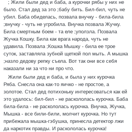
; Жили были дед и баба, а курочки рябы у них не
было. Стал дед за это ;бабу бить. Бил-бил, чуть не
убил. Баба обиделась, позвала внучку - била-била
;внучку - чуть не угробила. Внучка позвала Жучку.
Била смертным боем - та еле ;уползла. Позвала
Жучка Кошку. Била как врага народа, чуть не
удавила. Позвала ;Кошка Мышку - била ее трое
суток, заставляла зубной щеткой пол мыть. А мышка
;назло дедову репку съела. Вот так они все себя
наказали ни за что ни про что.
Жили были дед и баба, и была у них курочка
Ряба. Снесла она как-то яичко - не простое, а
золотое. Стал дед потихоньку интересоваться как ей
это удалось: бил-бил - не раскололась курочка. Баба
била-била - не раскололась курочка. Внучка, Жучка,
Мышка - все били-били, молчит курочка. Hо тут
прибежала мышка-гэбушка, принесла детектор лжи
да наркотик правды. И раскололась курочка!