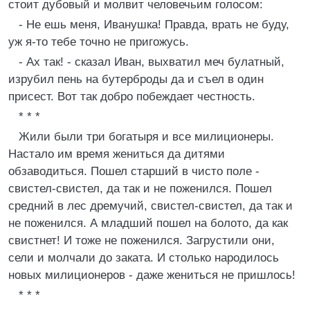
стоит дубовый и молвит человечьим голосом:
- Hе ешь меня, Иванушка! Правда, врать не буду,
уж я-то тебе точно не пригожусь.
- Ах так! - сказал Иван, выхватил меч булатный,
изрубил пень на бутерброды да и съел в один
присест. Вот так добро побеждает честность.
* * *
Жили были три богатыря и все милиционеры.
Hастало им время жениться да дитями
обзаводиться. Пошел старший в чисто поле -
свистел-свистел, да так и не поженился. Пошел
средний в лес дремучий, свистел-свистел, да так и
не поженился. А младший пошел на болото, да как
свистнет! И тоже не поженился. Загрустили они,
сели и молчали до заката. И столько народилось
новых милиционеров - даже жениться не пришлось!
* * *