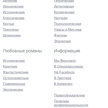
Детектив
Героическая
Иронические
Детективная
Исторические
Космическая
Классические
Научная
Крутые
Психологическая
Триллеры
Ужасы и Мистика
Шпионские
Фэнтези
Эпическая
Любовные романы
Информация
Исторические
Мы Вконтакте
Короткие
В Одноклассниках
Фантастические
На Facebook
Остросюжетные
В Твиттере
Современные
В Instagram
Эротические
Правообладателям
Политика
конфиденциальности