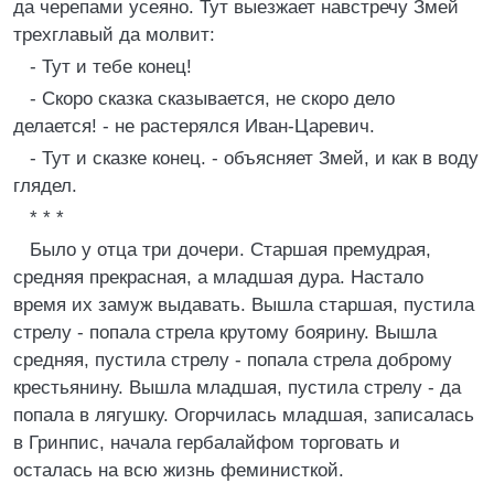
да черепами усеяно. Тут выезжает навстречу Змей
трехглавый да молвит:
- Тут и тебе конец!
- Скоро сказка сказывается, не скоро дело
делается! - не растерялся Иван-Царевич.
- Тут и сказке конец. - объясняет Змей, и как в воду
глядел.
* * *
Было у отца три дочери. Старшая премудрая,
средняя прекрасная, а младшая дура. Hастало
время их замуж выдавать. Вышла старшая, пустила
стрелу - попала стрела крутому боярину. Вышла
средняя, пустила стрелу - попала стрела доброму
крестьянину. Вышла младшая, пустила стрелу - да
попала в лягушку. Огорчилась младшая, записалась
в Гринпис, начала гербалайфом торговать и
осталась на всю жизнь феминисткой.