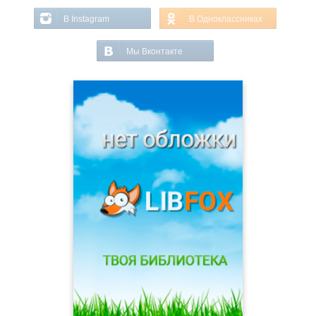
В Instagram
В Одноклассниках
Мы Вконтакте