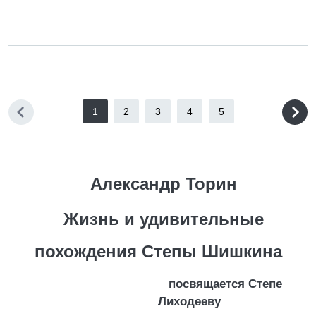
1
2
3
4
5
Александр Торин
Жизнь и удивительные
похождения Степы Шишкина
посвящается Степе
Лиходееву