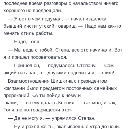
последнее время разговоры с начальством ничего
хорошего не предвещали.
— Я вот о чем подумал, — начал издалека
бывший институтский товарищ. — Надо нам как-то
менять стиль работы.
— Надо, Толя.
— Мы ведь с тобой, Степа, все это начинали. Вот
я и пришел посоветоваться.
— Пришел он, — подумалось Степану. — Сам
акций нахапал, а с другими поделиться — шиш!
Взаимоотношения Шишкина с президентом
компании были предметом постоянных семейных
пререканий. «А ты пойди к нему и
скажи, — возмущалась Ксения, — так мол, и так,
Толя, не по-товарищески это»
— Да не могу я, — упрямился Степан.
— Ну и рохля же ты, вкалываешь с утра до ночи.