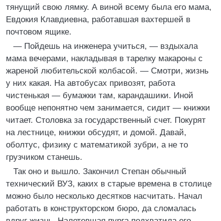
тянущий свою лямку. А виной всему была его мама,
Евдокия Клавдиевна, работавшая вахтершей в
почтовом ящике.
— Пойдешь на инженера учиться, — вздыхала
мама вечерами, накладывая в тарелку макароны с
жареной любительской колбасой. — Смотри, жизнь
у них какая. На автобусах привозят, работа
чистенькая — бумажки там, карандашики. Иной
вообще непонятно чем занимается, сидит — книжки
читает. Столовка за государственный счет. Покурят
на лестнице, книжки обсудят, и домой. Давай,
оболтус, физику с математикой зубри, а не то
грузчиком станешь.
Так оно и вышло. Закончил Степан обычный
технический ВУЗ, каких в старые времена в столице
можно было несколько десятков насчитать. Начал
работать в конструкторском бюро, да сломалась
вдруг жизнь. Налетевшая пурга подхватила его,