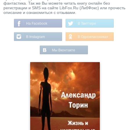
фантастика. Так же Вы можете читать книгу онлайн без
регистрации и SMS на сайте LibFox.Ru (ЛибФокс) или прочесть
описание и ознакомиться с отзывами.
На Facebook
В Твиттере
В Instagram
В Одноклассниках
Мы Вконтакте