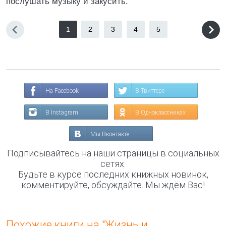
послушать музыку и закусить.
1
2
3
4
5
На Facebook
В Твиттере
В Instagram
В Одноклассниках
Мы Вконтакте
Подписывайтесь на наши страницы в социальных
сетях.
Будьте в курсе последних книжных новинок,
комментируйте, обсуждайте. Мы ждём Вас!
Похожие книги на "Жизнь и